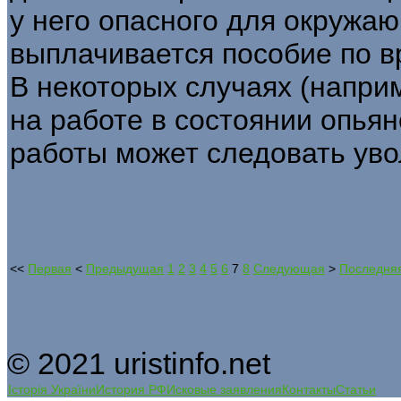
у него опасного для окружа
выплачивается пособие по в
В некоторых случаях (напри
на работе в состоянии опьян
работы может следовать уво
<<
Первая
<
Предыдущая
1
2
3
4
5
6
7
8
Следующая
>
Последня
© 2021 uristinfo.net
Історія України
История РФ
Исковые заявления
Контакты
Статьи