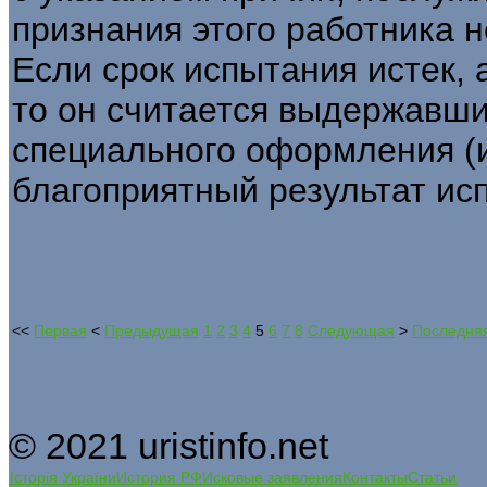
признания этого работника 
Если срок испытания истек, 
то он считается выдержавши
специального оформления (из
благоприятный результат исп
<<
Первая
<
Предыдущая
1
2
3
4
5
6
7
8
Следующая
>
Последня
© 2021 uristinfo.net
Історія України
История РФ
Исковые заявления
Контакты
Статьи