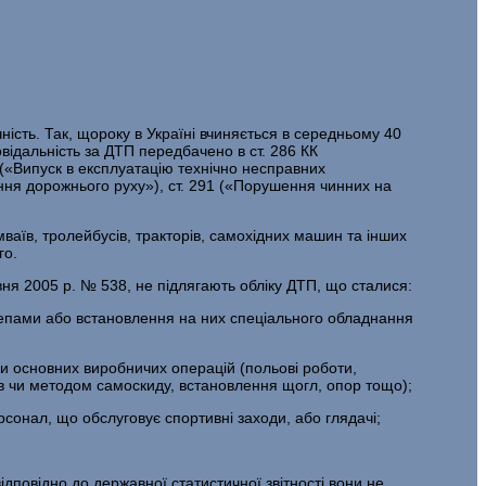
ість. Так, щороку в Україні вчиняється в середньому 40
і­дальність за ДТП передбачено в ст. 286 КК
 («Випуск в експлуатацію технічно несправних
ення дорожнього руху»), ст. 291 («Порушення чинних на
аїв, тролейбусів, тракторів, самохідних машин та інших
го.
вня 2005 р. № 538, не підлягають обліку ДТП, що сталися:
и­чепами або встановлення на них спеціального обладнання
ми основних виробничих операцій (польові роботи,
ів чи методом самоскиду, встановлення щогл, опор тощо);
рсонал, що обслуговує спортивні заходи, або глядачі;
дповідно до державної статистичної звітності вони не