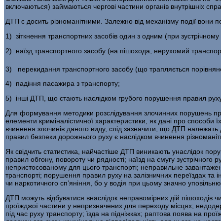
включаються) займаються чергові частини органів внутрішніх спра
ДТП є досить різноманітними. Залежно від механізму події вони по
1) зіткнення транспортних засобів один з одним (при зустрічному ч
2) наїзд транспортного засобу (на пішохода, нерухомий транспорт
3) перекидання транспортного засобу (що трапляється порівняно р
4) падіння пасажира з транспорту;
5) інші ДТП, що стають наслідком грубого порушення правил руху
Для формування методики розслідування злочинних порушень прав
елементи кримі­налістичної характеристики, як дані про способи ї
вчинення злочинів даного виду, слід зазначити, що ДТП належать
правил безпеки дорожнього руху є на­слідком вчинення різноманітн
Як свідчить статистика, найчастіше ДТП виникають унаслідок по­р
правил обгону, повороту чи рядності; наїзд на смугу зустрічного
непристосованому для цього транспорті; не­правильне завантажен
транспорті; порушення правил руху на залізничних переїздах та
чи наркотич­ного сп’яніння, бо у водія при цьому значно уповіль
ДТП можуть відбуватися внаслідок неправомірних дій пішоходів чи
проїжджої частини у непризначених для переходу місцях; недодержан
під час руху транспорту; їзда на підніжках; раптова поява на прої