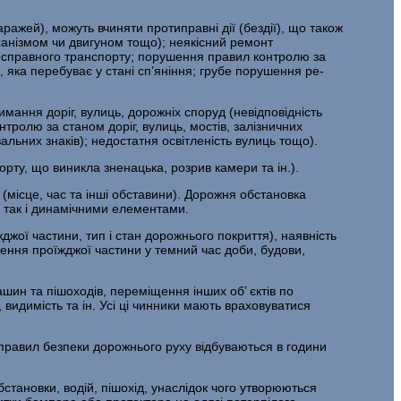
аражей), можуть вчиняти протиправні дії (бездії), що також
ханізмом чи двигуном тощо); неякісний ремонт
 несправного транспорту; порушення правил контролю за
 яка перебуває у стані сп’яніння; грубе порушення ре­
мання доріг, вулиць, дорожніх споруд (невідповідність
олю за ста­ном доріг, вулиць, мостів, залізничних
альних знаків); недостатня освітленість вулиць тощо).
орту, що виникла зненацька, розрив камери та ін.).
місце, час та інші обставини). Дорожня обстановка
и, так і динамічними елементами.
джої частини, тип і стан дорожнього покриття), наявність
лення про­їжджої частини у темний час доби, будови,
шин та пішоходів, переміщення інших об’ єктів по
 видимість та ін. Усі ці чинники мають враховуватися
правил безпеки дорожнього руху відбуваються в години
становки, водій, пішохід, унаслідок чого утворюються