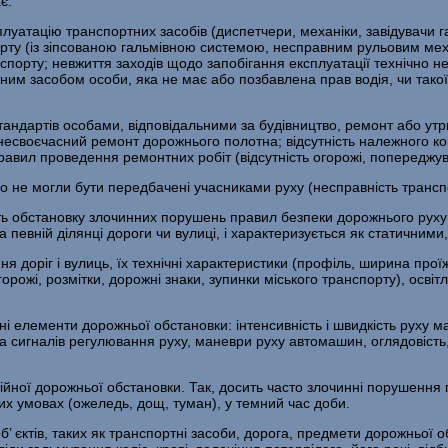
є.
плуатацію транспортних засобів (диспетчери, механіки, завідувачи г
орту (із зіпсо­ваною гальмівною системою, несправним рульовим ме
спорту; невжиття заходів щодо запо­бігання експлуатації технічно
им засобом особи, яка не має або позбавлена прав водія, чи такої,
ндартів особами, відповідальними за будівництво, ремонт або утри­
своєчасний ремонт дорожнього полотна; відсутність належного контр
равил проведення ремонтних робіт (відсутність огорожі, попереджув
о не могли бути передбачені учасниками руху (несправність тран­сп
ь обстановку злочинних порушень правил безпеки дорожнього руху (
а певній ділянці до­роги чи вулиці, і характеризується як статичним
 доріг і вулиць, їх технічні характеристики (профіль, ширина про­їж
рожі, роз­мітки, дорожні знаки, зупинки міського транспорту), освіт
 елементи дорожньої обстановки: інтенсивність і швидкість руху ма
іна сигналів регулювання руху, маневри руху автомашин, оглядовість,
йної дорожньої обстановки. Так, досить часто злочинні порушення 
их умовах (оже­ледь, дощ, туман), у темний час доби.
 єктів, таких як транспортні засоби, дорога, предмети дорожньої об