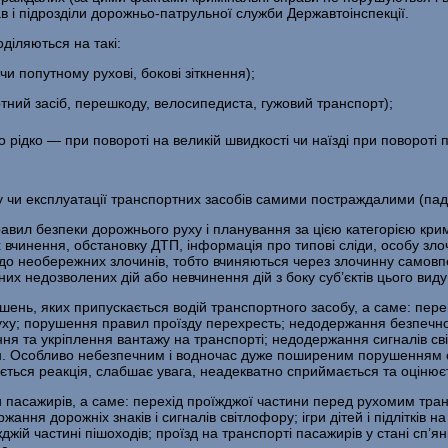
в і підрозділи дорожньо-патрульної служби Державтоінспекції.
діляються на такі:
и попутному рухові, бокові зіткнення);
­ний засіб, перешкоду, велосипедиста, гужовий транспорт);
ідко — при повороті на великій швидкості чи наїзді при повороті 
 чи експлуатації транспортних засобів самими постраждалими (паді
ил безпеки дорожнього руху і планування за цією категорією кри­
х вчинення, обста­новку ДТП, інформація про типові сліди, особу з
 до необережних злочинів, тобто вчиняються через злочинну самовп
их недозволених дій або невчинення дій з боку суб’єктів цього виду
ушень, яких припускається водій транспортного засобу, а саме: пе
 руху; порушення правил проїзду перехресть; недодержання безпечно
ня та укріплення вантажу на транспорті; недо­держання сигналів св
 ін. Особливо небезпечним і водночас дуже поширеним порушенням 
нюється реакція, слабшає увага, неадекватно сприймається та оцінює
 пасажирів, а саме: перехід проїжджої частини перед рухомим тран
ня дорожніх знаків і сигналів світлофору; ігри дітей і підлітків на
жджій частині пішоходів; проїзд на транспорті пасажирів у стані сп’