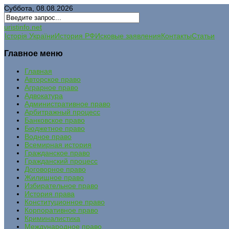
Суббота, 08.08.2026
uristinfo.net
Історія України
История РФ
Исковые заявления
Контакты
Статьи
Главное меню
Главная
Авторское право
Аграрное право
Адвокатура
Административное право
Арбитражный процесс
Банковское право
Бюджетное право
Водное право
Всемирная история
Гражданское право
Гражданский процесс
Договорное право
Жилищное право
Избирательное право
История права
Конституционное право
Корпоративное право
Криминалистика
Международное право