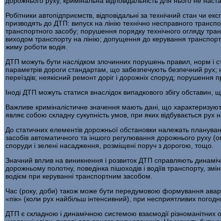
дорожнього руху, кримінальна відповідальність для нього не наста
Робітники автопідприємств, відповідальні за технічний стан чи екс
призводять до ДТП: випуск на лінію технічно несправного трансп
транспортного засобу; порушення порядку технічного огляду тран
виходом транспорту на лінію; допущення до ке­рування транспортн
жиму роботи водія.
ДТП можуть бути наслідком злочинних порушень правил, норм і ста
параметрів дороги стандартам, що забезпечують безпечний рух; не
переїздів; неякісний ремонт доріг і дорожніх споруд; порушення п
Іноді ДТП можуть статися внаслідок випадкового збігу обставин, щ
Важливе криміналістичне значення мають дані, що характеризуют
являє собою склад­ну сукупність умов, при яких відбувається рух н
До статичних елементів дорожньої обстановки належать плануван­ня
засобів автоматичного та іншого регулювання дорожнього руху (ого
споруди і зелені насаджен­ня, розміщені поруч з дорогою, тощо.
Значний вплив на виникнення і розвиток ДТП справляють динамічні
дорожньому полотну, по­ведінка пішоходів і водіїв транспорту, зм
водієм при керуванні транспортним засобом.
Час (року, доби) також може бути передумовою формування ава­рі
«пік» (коли рух найбільш інтенсивний), при несприятливих погодн
ДТП є складною і динамічною системою взаємодії різноманітних об’