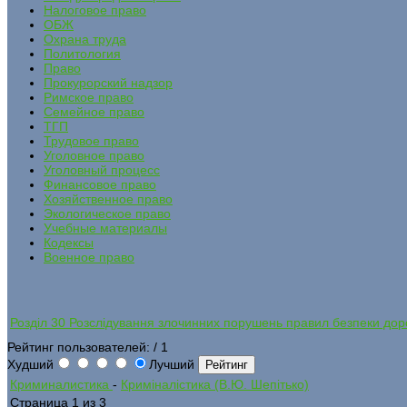
Налоговое право
ОБЖ
Охрана труда
Политология
Право
Прокурорский надзор
Римское право
Семейное право
ТГП
Трудовое право
Уголовное право
Уголовный процесс
Финансовое право
Хозяйственное право
Экологическое право
Учебные материалы
Кодексы
Военное право
Розділ 30 Розслідування злочинних порушень правил безпеки дор
Рейтинг пользователей:
/ 1
Худший
Лучший
Криминалистика
-
Криміналістика (В.Ю. Шепітько)
Страница 1 из 3