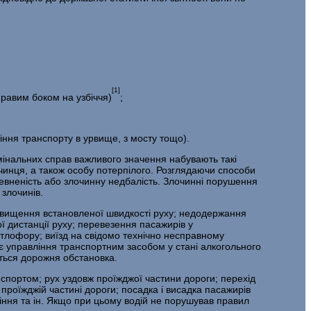
[1]
правим боком на узбіччя)
;
н­ня транспорту в урвище, з мосту тощо).
мінальних справ важливого значення набувають такі
лочинця, а також особу потерпілого. Розглядаючи способи
евненість або злочинну не­дбалість. Злочинні порушення
 злочинів.
ре­вищення встановленої швидкості руху; недодержання
ї дистанції руху; перевезення пасажирів у
ітлофору; виїзд на свідомо технічно несправному
є управління транспортним засобом у стані алкогольного
ться дорожня об­становка.
­спортом; рух уздовж проїжджої частини дороги; перехід
 проїжджій час­тині дороги; посадка і висадка пасажирів
яніння та ін. Якщо при цьому водій не порушував правил