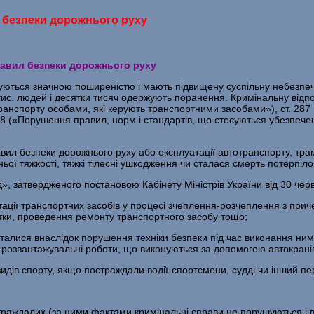
 безпеки дорожнього руху
равил безпеки дорожнього руху
ються значною поширеністю і мають підвищену суспільну небез­печн
тис. людей і десятки тисяч одержують поранення. Кримінальну відпов
анспорту особами, які керу­ють транспортними засобами»), ст. 287
288 («Порушення правил, норм і стандартів, що стосуються убезпеч
ил безпеки дорожнього руху або експлуатації автотранспорту, трамв
ньої тяжкості, тяжкі тілесні ушкодження чи сталася смерть потерпіло
д», затвердженого постановою Кабінету Міністрів України від 30 чер
атації транспортних засобів у процесі зчеплення-розчеплення з пр
ятки, проведення ремонту транспортного засобу тощо;
 сталися внаслідок порушення техніки безпеки під час виконання ни
о-розвантажувальні роботи, що виконуються за допомогою автокран
видів спорту, якщо постраждали водії-спортсмени, судді чи інший пе
страждалих (за цими фактами кримінальні справи не порушуються і ві