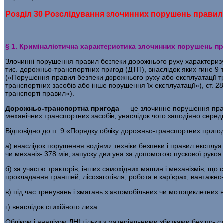
Розділ 30 Розслідування злочинних порушень правил
§ 1. Криміналістична характеристика злочинних порушень п
Злочинні порушення правил безпеки дорожнього руху характери­зу
тис. дорожньо-транспортних пригод (ДТП), внаслідок яких гине 9 
(«Порушення правил без­пеки дорожнього руху або експлуатації тр
транспортних засобів або інше порушення їх експлуатації»), ст. 
транспорті правил»).
Дорожньо-транспортна пригода
— це злочинне порушення пра­в
механічних транспортних засобів, унаслідок чого заподіяно серед­
Відповідно до п. 9 «Порядку обліку дорожньо-транспортних при­го
а) внаслідок порушення водіями техніки безпеки і правил експлу­
чи механіз- 378 мів, запуску двигуна за допомогою пускової руко
б) за участю тракторів, інших самохідних машин і механізмів, що
прокладання траншей, лісозаготівля, робота в кар’єрах, вантажн
в) під час тренувань і змагань з автомобільних чи мотоциклетних 
г) внаслідок стихійного лиха.
Обліком і аналізом ДНІ тільки з матеріальними збитками без по- 