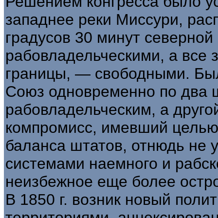
Решением конгресса было ус
западнее реки Миссури, рас
градусов 30 минут северной
рабовладельческими, а все з
границы, — свободными. Бы
Союз одновременно по два ш
рабовладельческим, а друг
компромисс, имевший целью
баланса штатов, отнюдь не 
системами наемного и рабско
неизбежное еще более остро
В 1850 г. возник новый поли
территориями, аннексирова