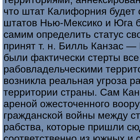
что штат Калифорния будет
штатов Нью-Мексико и Юга 
самим определить статус сво
принят т. н. Билль Канзас —
были фактически стерты вс
рабовладельческими террито
возникла реальная угроза р
территории страны. Сам Кан
ареной ожесточенного воору
гражданской войны между с
рабства, которые пришли сю
соответственно из южных и 