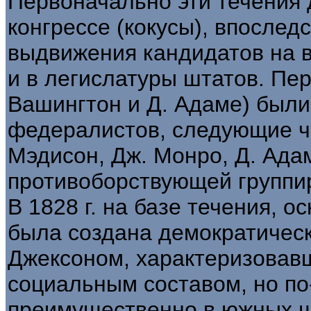
Первоначально эти течения 
конгрессе (кокусы), впослед
выдвижения кандидатов на 
и в легислатуры штатов. Пе
Вашингтон и Д. Адаме) был
федералистов, следующие ч
Мэдисон, Дж. Монро, Д. Ад
противоборствующей группи
В 1828 г. на базе течения, 
была создана демократическа
Джексоном, характеризовав
социальным составом, но п
преимущественно в южных ш