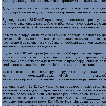
Застосування уповноваженими на те органами і посадовими особами
Додержання вимог закону при застосуванні заходів впливу за адм
прокурорським наглядом, правом оскарження, іншими встановле
Відповідно до ст. 33 КУпАП при накладенні стягнення враховують
обтяжують відповідальність. Але як вбачається з матеріалів, скла
досліджена не була. А постанову винесено без урахувань вимог с
Крім того, в порушення ст. 278 КУпАП не проведено підготовку 
компетенції розгляд даної справи; чи правильно складено протоко
час і місце її розгляду; чи витребувано необхідні додаткові матер
законних представників і адвоката.
Згідно ст.280 КУпАП орган (посадова особа) при розгляді справи
дана особа в його вчиненні, чи підлягає вона адміністративній ві
передачі матеріалів про адміністративне правопорушення на розгл
вирішення справи. Але вимоги цієї статті також не виконані.
Також вважаю, що відповідач грубо порушив процесуальний порядо
м. __________, молодший сержант міліції ___________ не оголосив,
не оголосив протокол про адміністративне правопорушення, не засл
Відповідно до п. 16.11 ПДР України, на перехресті нерівнозначни
наближаються до даного пересічення проїзних частин по головній
головній дорозі. І вже після чого почав рух. Автомобіль ВАЗ 2107, 
уваги. Також не був опитаний сам водій ВАЗ 2107, г/н _______, я
суттєвим порушенням норм КУпАП, оскільки відповідачем не нада
як я надав переваги в русі всім транспортним засобам, які рухалис