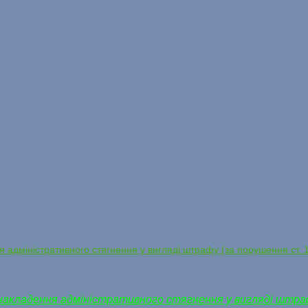
 адміністративного стягнення у вигляді штрафу (за порушення ст. 
накладення адміністративного стягнення у вигляді штраф