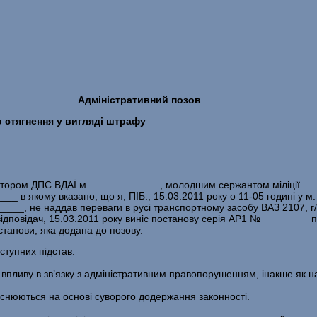
Адміністративний позов
 стягнення у вигляді штрафу
ектором ДПС ВДАЇ м. ____________, молодшим сержантом міліції ___
 в якому вказано, що я, ПІБ., 15.03.2011 року о 11-05 годині у м.
____, не наддав переваги в русі транспортному засобу ВАЗ 2107, г
 відповідач, 15.03.2011 року виніс постанову серія АР1 № ________
станови, яка додана до позову.
ступних підстав.
у впливу в зв’язку з адміністративним правопорушенням, інакше як на
снюються на основі суворого додержання законності.