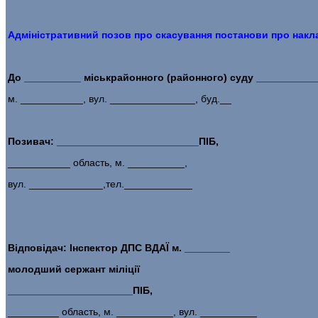
Адміністративний позов про скасування постанови про накл
До __________ міськрайонного (районного) суду ___________
м. ___________, вул. _______________, буд.__
Позивач:
_________________________ПІБ,
___________ область, м. __________,
вул. _____________,тел.____________
Відповідач:
Інспектор ДПС ВДАЇ м. ________
молодший сержант міліції
______________________ПІБ,
_________ область, м. __________, вул. __________