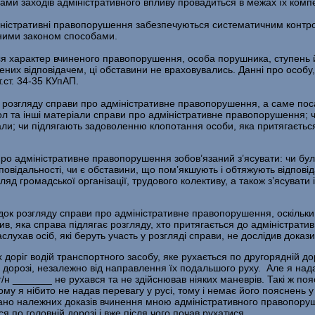
 заходів адміністративного впливу провадиться в межах їх компетен
іністративні правопорушення забезпечуються систематичним контро
ними законом способами.
ся характер вчиненого правопорушення, особа порушника, ступень 
дених відповідачем, ці обставини не враховувались. Данні про особу,
т.ст. 34-35 КУпАП.
до розгляду справи про адміністративне правопорушення, а саме п
л та інші матеріали справи про адміністративне правопорушення; чи 
іали; чи підлягають задоволенню клопотання особи, яка притягається 
 про адміністративне правопорушення зобов’язаний з’ясувати: чи б
дповідальності, чи є обставини, що пом’якшують і обтяжують відповід
яд громадської організації, трудового колективу, а також з’ясуват
к розгляду справи про адміністративне правопорушення, оскільки в
 яка справа підлягає розгляду, хто притягається до адміністративно
ухав осіб, які беруть участь у розгляді справи, не дослідив доказ
х доріг водій транспортного засобу, яке рухається по другорядній д
 дорозі, незалежно від направлення їх подальшого руху. Але я над
г/н _______ не рухався та не здійснював ніяких маневрів. Такі ж поя
кому я нібито не надав перевагу у русі, тому і немає його пояснень
но належних доказів вчинення мною адміністративного правопоруше
я по головній дорозі і вже після чого почав рухатися.