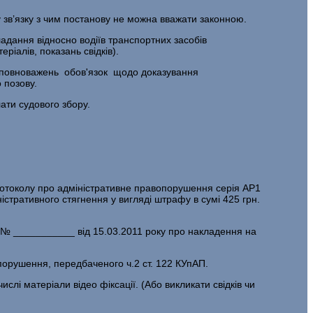
 зв’язку з чим постанову не можна вважати законною.
адання відносно водіїв транспортних засобів
іалів, показань свідків).
их повноважень обов'язок щодо доказування
 позову.
ати судового збору.
отоколу про адміністративне правопорушення серія АР1
стративного стягнення у вигляді штрафу в сумі 425 грн.
 № ___________ від 15.03.2011 року про накладення на
вопорушення, передбаченого ч.2 ст. 122 КУпАП.
ислі матеріали відео фіксації. (Або викликати свідків чи