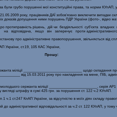
були грубо порушенні мої конституційні права, та норми КУпАП, у
1.05.2009 року, працівників ДАЇ зобов’язано виключити випадки скл
іх доказів допущення ними порушень ПДР України (фото-, відео матер
ах про протиправність рішень, дій чи бездіяльності суб'єкта владн
ся на відповідача, якщо він заперечує проти адміністративного
постанову про адміністративне правопорушення, звільняється від спл
пАП України, ст.19, 105 КАС України,
Прошу:
сержанта міліції ____________________________ щодо складання пр
_________ від 15.03.2011 року про накладення на мене, ПІБ, адміні
 молодшого сержанта міліції _______________________, серія АР1
вигляді штрафу в сумі 425 грн. за порушення ст. 122 ч.2 КУпАП.
п.1 ч.1 ст.247 КпАП України, за відсутністю в моїх діях складу пра
й до адміністративної відповідальності за ч.2 ст. 122 КУпАП, у тому ч