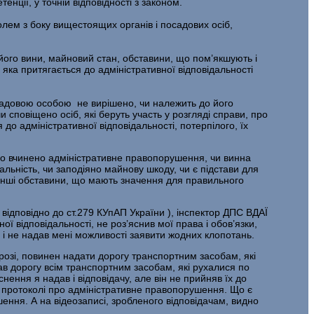
ції, у точній відповідності з законом.
лем з боку вищестоящих органів і посадових осіб,
його вини, майновий стан, обставини, що пом’якшують і
 яка притягається до адміністративної відповідальності
осадовою особою не вирішено, чи належить до його
сповіщено осіб, які беруть участь у розгляді справи, про
до адміністративної відповідальності, потерпілого, їх
уло вчинено адміністративне правопорушення, чи винна
альність, чи заподіяно майнову шкоду, чи є підстави для
и інші обставини, що мають значення для правильного
ідповідно до ст.279 КУпАП України ), інспектор ДПС ВДАЇ
ї відповідальності, не роз’яснив мої права і обов’язки,
и і не надав мені можливості заявити жодних клопотань.
орозі, повинен надати дорогу транспортним засобам, які
ав дорогу всім транспортним засобам, які рухалися по
снення я надав і відповідачу, але він не прийняв їх до
 у протоколі про адміністративне правопорушення. Що є
ння. А на відеозаписі, зробленого відповідачам, видно