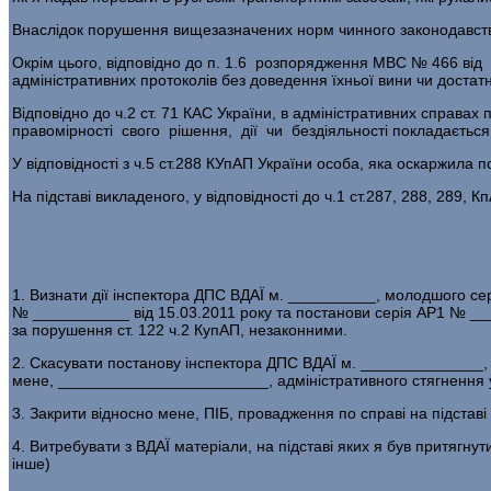
Внаслідок порушення вищезазначених норм чинного законодавства 
Окрім цього, відповідно до п. 1.6 розпорядження МВС № 466 від 2
адміністративних протоколів без доведення їхньої вини чи достатн
Відповідно до ч.2 ст. 71 КАС України, в адміністративних справ
правомірності свого рішення, дії чи бездіяльності покладаєть
У відповідності з ч.5 ст.288 КУпАП України особа, яка оскаржила 
На підставі викладеного, у відповідності до ч.1 ст.287, 288, 289, К
1. Визнати дії інспектора ДПС ВДАЇ м. __________, молодшого 
№ ___________ від 15.03.2011 року та постанови серія АР1 № ___
за порушення ст. 122 ч.2 КупАП, незаконними.
2. Скасувати постанову інспектора ДПС ВДАЇ м. ______________,
мене, ________________________, адміністративного стягнення у 
3. Закрити відносно мене, ПІБ, провадження по справі на підставі 
4. Витребувати з ВДАЇ матеріали, на підставі яких я був притягнути
інше)