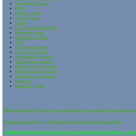
Налоговое право
ОБЖ
Охрана труда
Политология
Право
Прокурорский надзор
Римское право
Семейное право
ТГП
Трудовое право
Уголовное право
Уголовный процесс
Финансовое право
Хозяйственное право
Экологическое право
Учебные материалы
Кодексы
Военное право
Адміністративний позов про скасування постанови про накладення
Исковые заявления
-
Административное судопроизводство
Адміністративний позов про скасування постанови про 