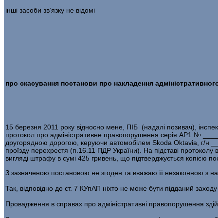
інші засоби зв’язку не відомі
про скасування постанови про накладення адміністративного
15 березня 2011 року відносно мене, ПІБ (надалі позивач), інсп
протокол про адміністративне правопорушення серія АР1 № _______
другорядною дорогою, керуючи автомобілем Skoda Oktavia, г/н __
проїзду перехрестя (п.16.11 ПДР України). На підставі протоколу
вигляді штрафу в сумі 425 гривень, що підтверджується копією по
З зазначеною постановою не згоден та вважаю її незаконною з на
Так, відповідно до ст. 7 КУпАП ніхто не може бути підданий заход
Провадження в справах про адміністративні правопорушення здій