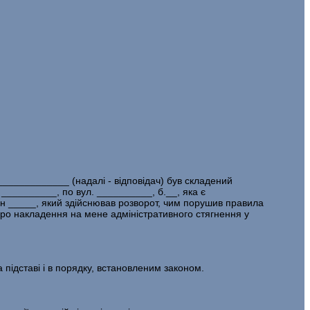
____________ (надалі - відповідач) був складений
 __________, по вул. __________, б.__, яка є
/н _____, який здійснював розворот, чим порушив правила
 про накладення на мене адміністративного стягнення у
 підставі і в порядку, встановленим законом.