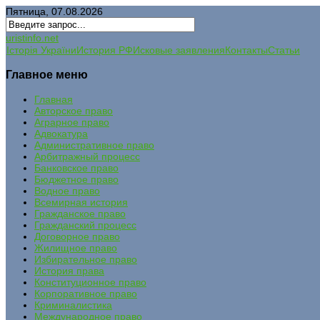
Пятница, 07.08.2026
uristinfo.net
Історія України
История РФ
Исковые заявления
Контакты
Статьи
Главное меню
Главная
Авторское право
Аграрное право
Адвокатура
Административное право
Арбитражный процесс
Банковское право
Бюджетное право
Водное право
Всемирная история
Гражданское право
Гражданский процесс
Договорное право
Жилищное право
Избирательное право
История права
Конституционное право
Корпоративное право
Криминалистика
Международное право