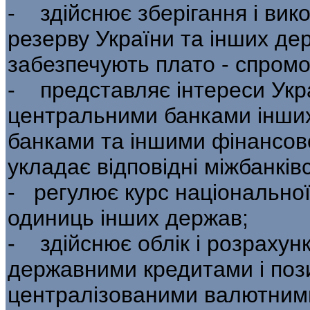
- здійснює зберігання і ви
резерву України та інших де
забезпечують плато - спромо
- представляє інтереси Укра
центральними бан­ками інши
банками та іншими фінансов
укладає відповідні міжбанківс
- регулює курс національно
одиниць інших держав;
- здійснює облік і розрахун
держав­ними кредитами і поз
централізованими валютними