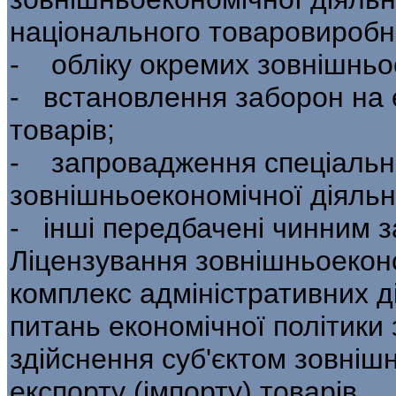
національного товаровиробн
- обліку окремих зовнішньо
- встановлення заборон на е
товарів;
- запровадження спеціальн
зовнішньоеконо­мічної діяльн
- інші передбачені чинним 
Ліцензування зовнішньоекон
комплекс ад­міністративних д
питань економічної по­літики
здійснення суб'єктом зовнішн
експорту (імпорту) товарів.