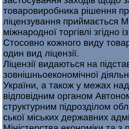
товаровиробника рішення п
ліцензування приймається М
міжнародної торгівлі згідно 
Стосовно кожного виду тов
один вид ліцензії.
Ліцензії видаються на підстав
зовнішньоекономіч­ної діяльн
України, а також у межах на
відповідним органом Автоном
структурним підрозділом обла
ської міських державних адм
Міністерства еконо­міки та з 