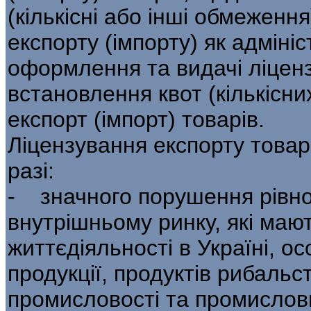
(кількісні або інші обмеженн
експорту (імпорту) як адміні
оформлення та видачі ліцензі
встановлення квот (кількісн
експорт (імпорт) товарів.
Ліцензування експорту товар
разі:
- значного порушення рівно
внутріш­ньому ринку, які ма
життєдіяльності в Україні, о
продукції, продуктів рибальст
промисловості та промислови