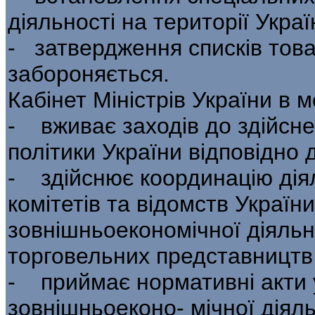
діяль­ності на території Украї
- затвердження списків товар
забороняється.
Кабінет Міністрів України в 
- вживає заходів до здійсн
політики України відповідно д
- здійснює координацію діял
коміте­тів та відомств Украї
зовнішньоекономічної діяльно
торговельних представництв 
- приймає нормативні акти 
зовнішньоеконо- мічної діял