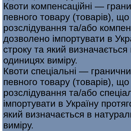
Квоти компенсаційні — грани
певно­го товару (товарів), щ
розслідування та/або компен
дозволено імпортувати в Укр
строку та який визначається 
одиницях виміру.
Квоти спеціальні — гранични
певного товару (товарів), що
розслідування та/або спе­ціа
імпортувати в Україну протя
який визначається в натурал
виміру.