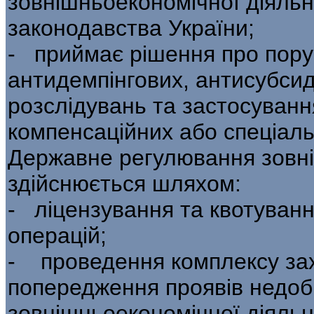
зовнішньоекономіч­ної діяльно
законодавства України;
- приймає рішення про пору
антидемпінгових, антисубсид
розслідувань та застосування
компенсаційних або спеціаль
Державне регулювання зовні
здійсню­ється шляхом:
- ліцензування та квотуван
операцій;
- проведення комплексу зах
попередження проявів недобр
зовнішньоекономічної діяльно