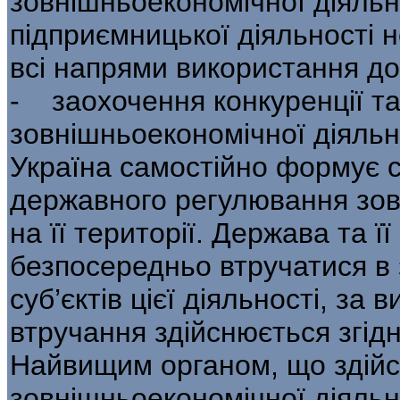
зовнішньоекономіч­ної діяльн
підприємницької діяльності н
всі напрями використання дохо
- заохочення конкуренції та
зов­нішньоекономічної діяльн
Україна самостійно формує с
державного регу­лювання зов
на її території. Держава та ї
безпосередньо втручатися в 
суб’єктів цієї діяльності, за 
втручання здійснюється згід
Найвищим органом, що здій
зовніш­ньоекономічної діяльн