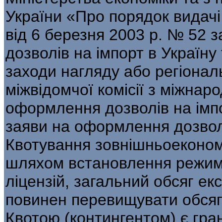
України «Про порядок видачі 
від 6 березня 2003 р. № 52 
дозволів на імпорт в Україну 
заходи нагляду або регіонал
міжвідомчої комісії з міжнарод
оформлення дозволів на імпо
заяви на оформлення до­звол
Квотування зовнішньоеконом
шляхом встановлення режиму
ліцензій, загальний обсяг ек
повинен перевищувати обсягу
Квотою (контингентом) є гран