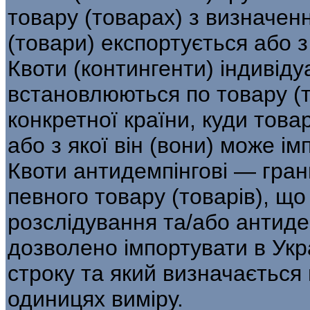
товару (товарах) з визначенн
(товари) екс­портується або з
Квоти (контингенти) індивіду
встановлюються по товару (
конкретної країни, куди това
або з якої він (вони) може ім
Квоти антидемпінгові — гран
пев­ного товару (товарів), щ
розслідування та/або антиде
дозволено імпортувати в Укр
строку та який визначається
одиницях виміру.