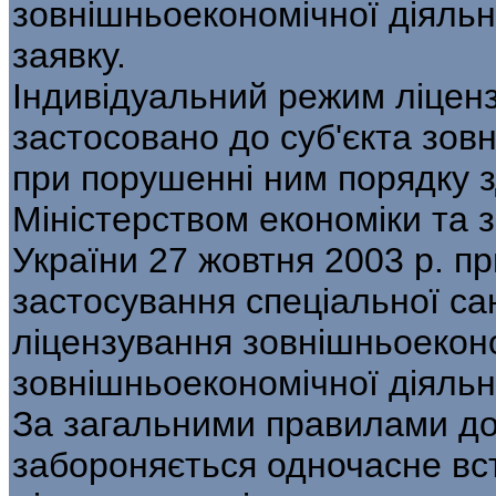
зовнішньоекономічної діяльно
заявку.
Індивідуальний режим ліцен
застосовано до суб'єкта зов
при порушенні ним по­рядку з
Міністерством економіки та з
України 27 жовтня 2003 р. п
застосування спеціальної са
ліцензу­вання зовнішньоеконо
зовнішньоеконо­мічної діяльн
За загальними правилами до 
забороняється одночасне в