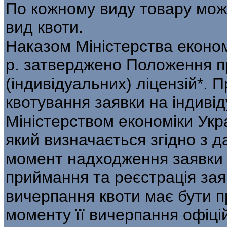
По кожному виду товару мо
вид квоти.
Наказом Міністерства економі
р. затвер­джено Положення п
(індивідуальних) ліцензій*.
квотування заявки на індивід
Міністерством економіки Укра
який визначається згідно з д
момент над­ходження заявки
приймання та реєстрація зая
вичерпання квоти має бути п
моменту її вичерпання офіці