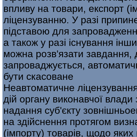
впливу на товари, екс­порт (і
ліцензуванню. У разі припин
підставою для запровадженн
а також у разі існування інш
можна розв'язати завдання, 
запроваджується, авто­матич
бути скасоване
Неавтоматичне ліцензування
дій органу виконавчої влади 
надання суб'єкту зовнішньое
на здійснення про­тягом визн
(імпорту) товарів, щодо яких