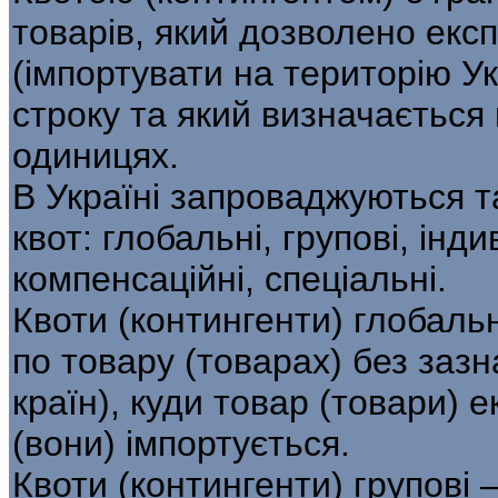
товарів, який дозволено експ
(імпортувати на тери­торію У
строку та який визначається
одиницях.
В Україні запроваджуються т
квот: гло­бальні, групові, інд
компенсаційні, спеціальні.
Квоти (контингенти) глобаль
по товару (товарах) без зазн
країн), куди товар (товари) е
(вони) імпортується.
Квоти (контингенти) групові