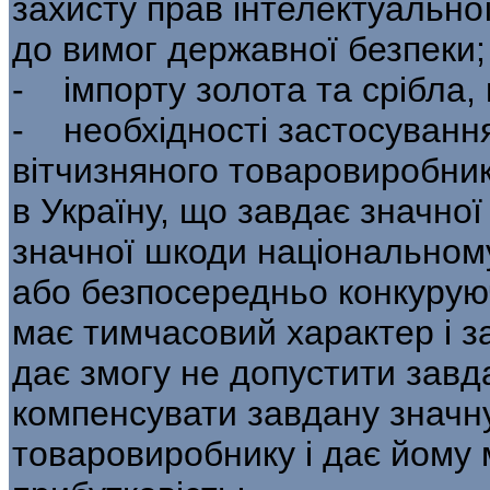
захисту прав інтелектуальної
до вимог державної безпеки;
- імпорту золота та срібла, 
- необхідності застосування
вітчизняного товаровиробник
в Україну, що завдає значно
значної шкоди національном
або безпосередньо конкуруюч
має тимчасовий характер і з
дає змогу не допустити завд
компенсувати завдану значн
товаровиробнику і дає йому 