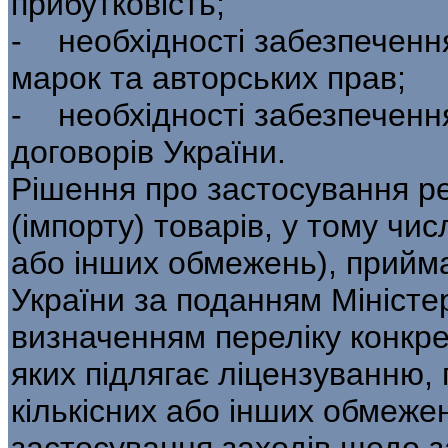
прибутковість;
- необхідності забезпечення
марок та авторських прав;
- необхідності забезпеченн
договорів України.
Рішення про застосування р
(імпорту) товарів, у тому чис
або інших обме­жень), прийм
України за поданням Мініс­те
визначенням переліку конкрет
яких підлягає ліцензуванню, 
кількісних або інших обмеже
засто­сування заходів щодо з