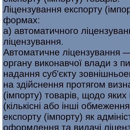
Ліцензування експорту (імпор
формах:
а) автоматичного ліцензуван
ліцензування.
Автоматичне ліцензування —
ор­гану виконавчої влади з п
надання суб'єкту зовнішньое
на здійснення протягом ви­зн
(імпорту) товарів, щодо яких
(кількісні або інші обмеженн
експорту (імпорту) як адміні
оформлення та видачі ліценз