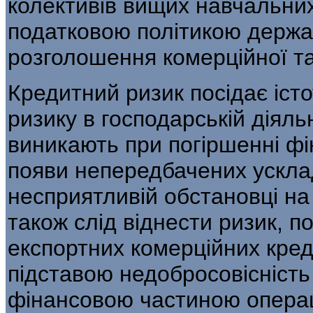
колективів вищих навчальних 
податковою політикою держа
розголошення комерційної таєм
Кредитний ризик посідає істо
ризику в господарській діяль
виникають при погіршенні фі
появи непередбачених усклад
несприятливій обстановці на 
також слід віднести ризик, п
експортних комерційних кред
підставою недобро­совісність 
фінансовою частиною операц