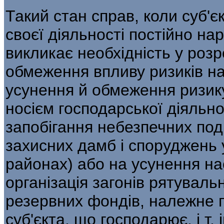
Такий стан справ, коли суб'є
своєї діяльності постійно на
викликає не­обхідність у роз
обмеження впливу ризиків на 
усунення й обмеження ризику
носієм господарської діяльно
запобігання небезпечних под
захисних дамб і споруджень 
районах) або на усунення нас
організація загонів ряту­вал
резервних фондів, належне п
суб'єкта, що господарює, і т.