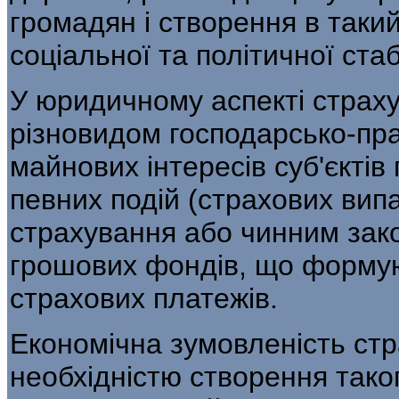
громадян і створення в таки
соціальної та політичної стаб
У юридичному аспекті страху
різно­видом господарсько-пр
майнових інте­ресів суб'єкті
певних подій (страхо­вих вип
страхування або чинним зако
грошових фондів, що форму
страхових платежів.
Економічна зумовленість стр
не­обхідністю створення тако