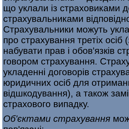
що укла­ли із страховиками 
страхувальниками відповідно
Страхувальники можуть уклад
про страхування третіх осіб 
набувати прав і обов'язків с
говором страхування. Страх
укладенні до­говорів страху
юридичних осіб для отри­ман
відшкодування), а також зам
страхового випадку.
Об'єктами страхування
мож