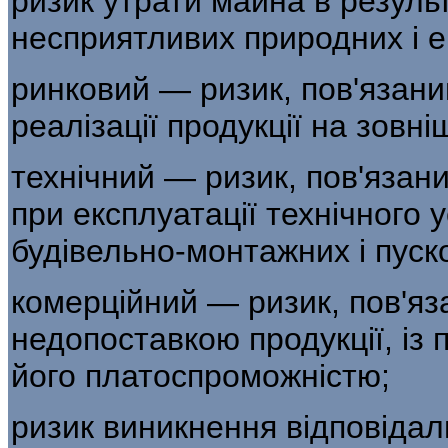
ризик утрати майна в результ
несприятли­вих природних і 
ринковий — ризик, пов'язани
ре­алізації продукції на зов
технічний — ризик, пов'язан
при екс­плуатації технічного
будівельно-монтажних і пуск
комерційний — ризик, пов'яз
недопоставкою продукції, із
його платоспроможністю;
ризик виникнення відповідал