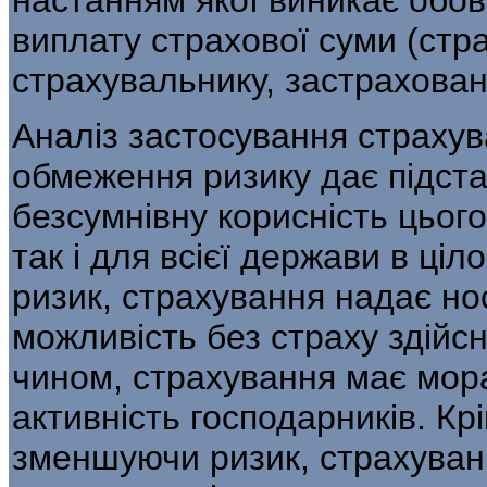
виплату страхової суми (стр
страхувальнику, застраховані
Аналіз застосування страхув
обмежен­ня ризику дає підст
безсумнівну корисність цього
так і для всієї держави в ці
ризик, страхування надає нос
можливість без страху здійс
чином, страхування має мор
ак­тивність господарників. Кр
зменшуючи ризик, страхуван