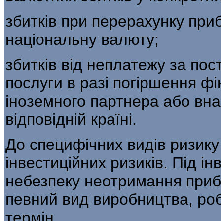
збитків при перерахунку приб
національ­ну валюту;
збитків від неплатежу за пос
послуги в разі погіршення фі
іноземного партнера або вна
відповідній країні.
До специфічних видів ризику 
інве­стиційних ризиків. Під 
небезпеку неотримання прибу
певний вид вироб­ництва, ро
термін.