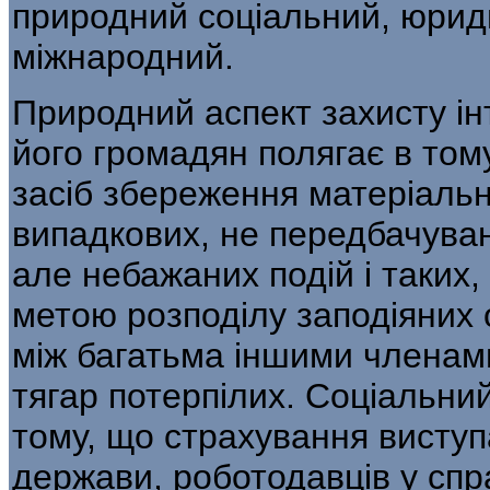
природний соціальний, юрид
міжнародний.
Природний аспект захисту ін
його гро­мадян полягає в том
засіб збереження ма­теріаль
випадкових, не передбачуван
але небажаних подій і таких, 
метою розподілу заподіяних
між багатьма іншими членам
тягар потерпілих. Соціальни
тому, що страхування висту
держави, роботодавців у спра