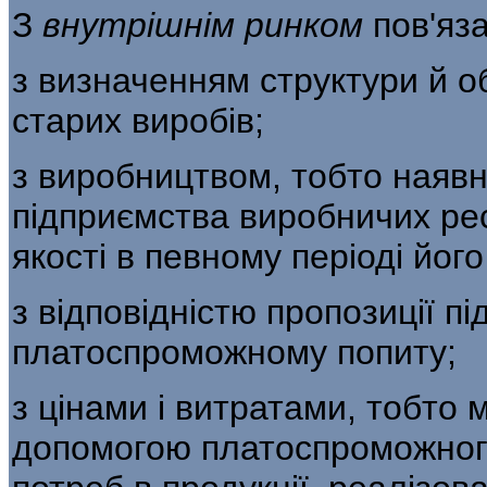
З
внутрішнім ринком
пов'яза
з визначенням структури й о
старих ви­робів;
з виробництвом, тобто наявн
підприємства виробничих ресу
якості в певному періоді його
з відповідністю пропозиції п
платоспроможному по­питу;
з цінами і витратами, тобто 
допомогою платоспроможного