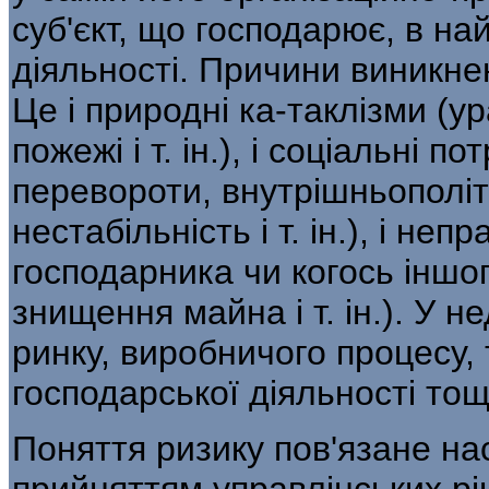
суб'єкт, що господарює, в на
діяльності. Причини виникнен
Це і природні ка-таклізми (у
пожежі і т. ін.), і соціальні по
перевороти, внутрішньополіт
нестабільність і т. ін.), і не
госпо­дарника чи когось іншо
знищення майна і т. ін.). У н
ринку, виробничого процесу, 
господарської діяльності то
Поняття ризику пов'язане на
прийняттям управлінських рі