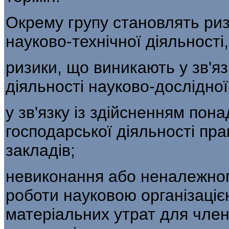
Окрему групу становлять ризи
науко­во-технічної діяльності,
ризики, що виникають у зв'яз
діяль­ності науково-дослідної 
у зв'язку із здійсненням пон
господар­ської діяльності п
закладів;
невиконання або неналежног
роботи науковою організаці
матеріальних утрат для член