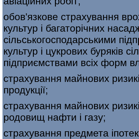
авіаційних робіт;
обов'язкове страхування вр
культур і багаторічних наса
сільськогосподарськими під
культур і цукрових буряків с
підприємствами всіх форм вл
страхування майнових ризикі
продукції;
страхування майнових ризикі
родовищ нафти і газу;
страхування предмета іпотек