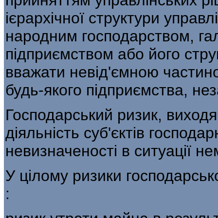
ієрархічної структури управ­л
народним господарством, гал
підприємством або його стру
вва­жати невід'ємною частин
будь-якого під­приємства, не
Господарський ризик, виходяч
діяль­ність суб'єктів господ
невизначеності в ситуації не
У цілому ризики господарсько
: