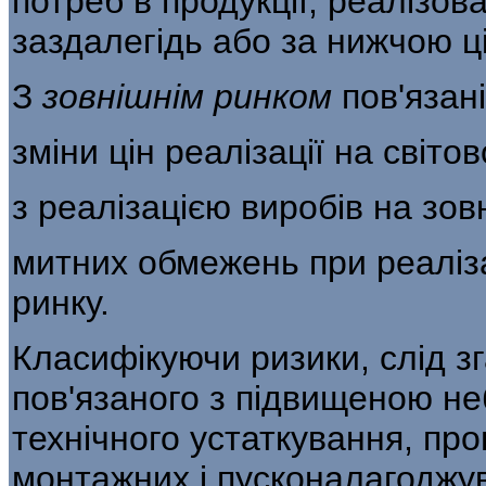
потреб в продукції, ре­алізо
заздалегідь або за нижчою ц
З
зовнішнім ринком
пов'язан
зміни цін реалізації на світо
з реалізацією виробів на зо
митних обмежень при реаліза
ринку.
Класифікуючи ризики, слід зг
пов'яза­ного з підвищеною н
технічного устаткуван­ня, пр
монтажних і пусконалагоджув