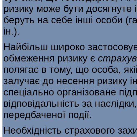
ризику може бути досягнуте і
беруть на себе інші особи (г
ін.).
Найбільш широко застосову
обмеження ризику є
страхув
полягає в тому, що особа, як
залучає до несення ризику і
спеціально організоване під
відпові­дальність за наслідк
передбаченої події.
Необхідність страхового захи