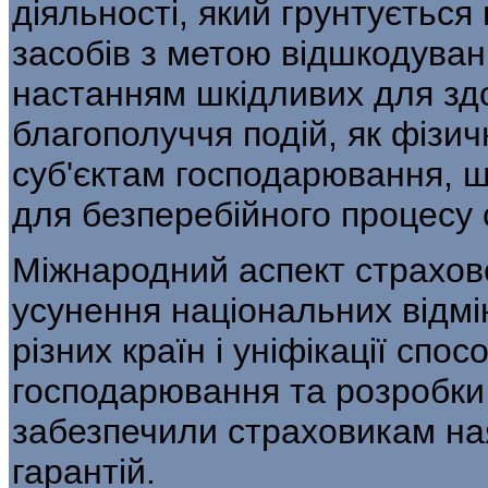
діяльності, який грун­тується
засобів з метою відшкодуван
настанням шкідливих для здо
благополуччя подій, як фізи
суб'єктам господарювання, 
для безперебійного процесу 
Міжнародний аспект страхово
усунення національних відмі
різних країн і уніфікації спос
господарювання та розробки 
забезпечили страховикам ная
гарантій.