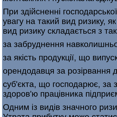
При здійсненні господарської
увагу на такий вид ризику, я
вид ризику скла­дається з так
за забруднення навколишньо
за якість продукції, що випу
орендодавця за розірвання д
суб'єкта, що господарює, за 
здоров'ю працівника підприє
Одним із видів значного ризи
Утрата прибутку може статис