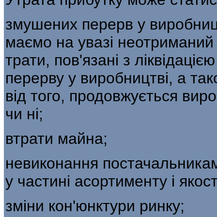
змушених перерв у виробницт
маємо на увазі неотриманий 
трати, пов'язані з ліквідаціє
перерву у виробництві, а та
від того, продовжується вир
чи ні;
втрати майна;
невиконання постачальниками
у час­тині асортименту і якост
зміни кон'юнктури ринку;