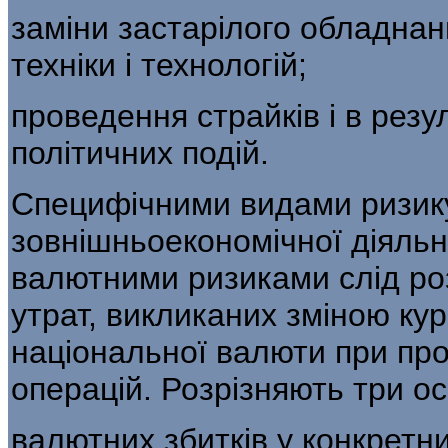
заміни застарілого обладна
техніки і тех­нологій;
проведення страйків і в резу
політичних подій.
Специфічними видами ризику,
зов­нішньоекономічної діяльн
валютними ри­зиками слід ро
утрат, викликаних зміною ку
національної валюти при пр
операцій. Розрізняють три ос
валютних збитків у конкретни