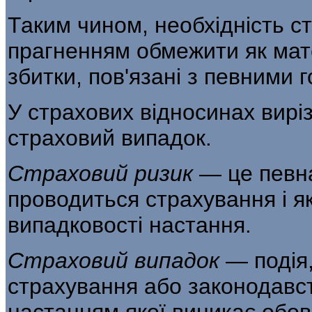
Таким чином, необхідність с
прагнен­ням обмежити як мате
збитки, пов'язані з певними
У страхових відносинах вирі
страховий випадок.
Страховий ризик
— це певна
проводиться страхування і я
випадковості настання.
Страховий випадок
— подія
страхування або законодавств
настанням якої виникає обов