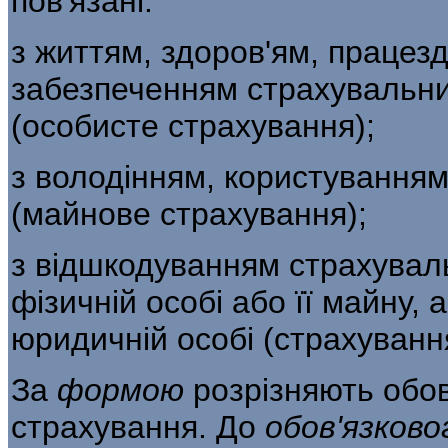
пов'язані:
з життям, здоров'ям, працез
забезпеченням страхувальни
(особисте страхування);
з володінням, користування
(майнове страхування);
з відшкодуванням страхувал
фізичній особі або її майну, 
юридичній особі (страху­ванн
За
формою
розрізняють обов
страхування. До
обов'язков