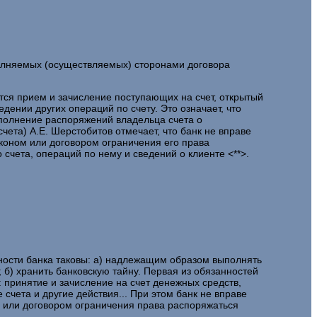
полняемых (осуществляемых) сторонами договора
тся прием и зачисление поступающих на счет, открытый
дении других операций по счету. Это означает, что
ыполнение распоряжений владельца счета о
чета) А.Е. Шерстобитов отмечает, что банк не вправе
коном или договором ограничения его права
счета, операций по нему и сведений о клиенте <**>.
нности банка таковы: а) надлежащим образом выполнять
 б) хранить банковскую тайну. Первая из обязанностей
: принятие и зачисление на счет денежных средств,
счета и другие действия... При этом банк не вправе
м или договором ограничения права распоряжаться