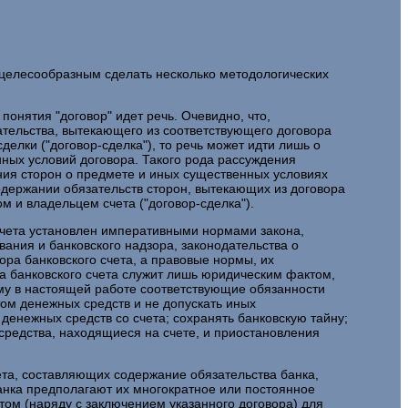
 целесообразным сделать несколько методологических
онятия "договор" идет речь. Очевидно, что,
ательства, вытекающего из соответствующего договора
елки ("договор-сделка"), то речь может идти лишь о
нных условий договора. Такого рода рассуждения
ния сторон о предмете и иных существенных условиях
одержании обязательств сторон, вытекающих из договора
м и владельцем счета ("договор-сделка").
 счета установлен императивными нормами закона,
ания и банковского надзора, законодательства о
ора банковского счета, а правовые нормы, их
а банковского счета служит лишь юридическим фактом,
му в настоящей работе соответствующие обязанности
ом денежных средств и не допускать иных
енежных средств со счета; сохранять банковскую тайну;
редства, находящиеся на счете, и приостановления
чета, составляющих содержание обязательства банка,
банка предполагают их многократное или постоянное
ом (наряду с заключением указанного договора) для