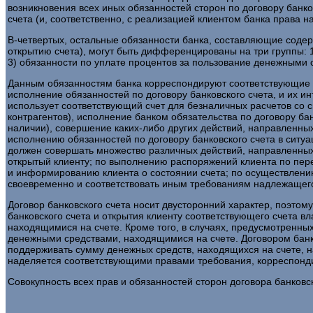
возникновения всех иных обязанностей сторон по договору банк
счета (и, соответственно, с реализацией клиентом банка права 
В-четвертых, остальные обязанности банка, составляющие содерж
открытию счета), могут быть дифференцированы на три группы: 
3) обязанности по уплате процентов за пользование денежными 
Данным обязанностям банка корреспондируют соответствующие п
исполнение обязанностей по договору банковского счета, и их ин
использует соответствующий счет для безналичных расчетов со 
контрагентов), исполнение банком обязательства по договору ба
наличии), совершение каких-либо других действий, направленных
исполнению обязанностей по договору банковского счета в ситуа
должен совершать множество различных действий, направленных 
открытый клиенту; по выполнению распоряжений клиента по пер
и информированию клиента о состоянии счета; по осуществлени
своевременно и соответствовать иным требованиям надлежащего
Договор банковского счета носит двусторонний характер, поэтом
банковского счета и открытия клиенту соответствующего счета 
находящимися на счете. Кроме того, в случаях, предусмотренных
денежными средствами, находящимися на счете. Договором банко
поддерживать сумму денежных средств, находящихся на счете, 
наделяется соответствующими правами требования, корреспонд
Совокупность всех прав и обязанностей сторон договора банковс