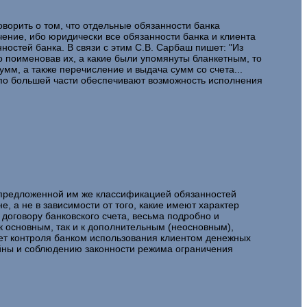
ворить о том, что отдельные обязанности банка
ачение, ибо юридически все обязанности банка и клиента
стей банка. В связи с этим С.В. Сарбаш пишет: "Из
о поименовав их, а какие были упомянуты бланкетным, то
мм, а также перечисление и выдача сумм со счета...
 по большей части обеспечивают возможность исполнения
я предложенной им же классификацией обязанностей
е, а не в зависимости от того, какие имеют характер
о договору банковского счета, весьма подробно и
к основным, так и к дополнительным (неосновным),
рет контроля банком использования клиентом денежных
айны и соблюдению законности режима ограничения