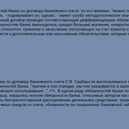
й банка по договору банковского счета: по его мнению, "можно го
, - подчеркивает он, однако, - имеет сугубо методологическое зн
анный договор проводит соответствующую дифференциацию обязанно
занностям банка законодатель придал большее значение, конкретн
 относятся: принятие и зачисление поступающих на счет клиента су
тнести к дополнительным или неосновным обязательствам, которые
ка по договору банковского счета С.В. Сарбаш не воспользовалс
ностей банка, "причем в том порядке, как они указываются в закон
ческого использования..." <*>. В одном ряду обязанностей банка п
ша, оказались многие обязанности банка, относимые автором как 
вать беспрепятственное распоряжение денежными средствами; зап
ежных средств со счета; обязанности по сохранению банковской т