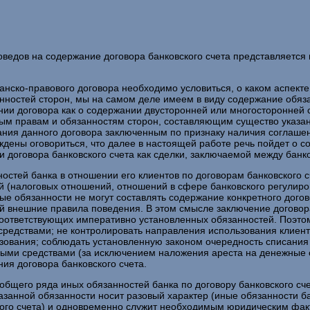
оведов на содержание договора банковского счета представляется
нско-правового договора необходимо условиться, о каком аспекте п
анностей сторон, мы на самом деле имеем в виду содержание обяз
ии договора как о содержании двусторонней или многосторонней сд
тным правам и обязанностям сторон, составляющим существо указа
ания данного договора заключенным по признаку наличия соглаше
ждены оговориться, что далее в настоящей работе речь пойдет о с
и договора банковского счета как сделки, заключаемой между банко
нностей банка в отношении его клиентов по договорам банковского
 (налоговых отношений, отношений в сфере банковского регулиров
ные обязанности не могут составлять содержание конкретного догов
ой внешние правила поведения. В этом смысле заключение договор
оответствующих императивно установленных обязанностей. Поэто
средствами; не контролировать направления использования клиент
ования; соблюдать установленную законом очередность списания д
ными средствами (за исключением наложения ареста на денежные с
ия договора банковского счета.
з общего ряда иных обязанностей банка по договору банковского с
казанной обязанности носит разовый характер (иные обязанности 
кого счета) и одновременно служит необходимым юридическим факт