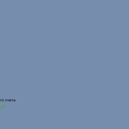
го счета
т.2