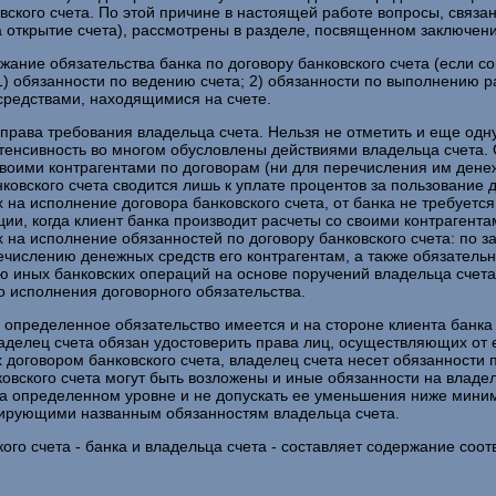
овского счета. По этой причине в настоящей работе вопросы, связ
на открытие счета), рассмотрены в разделе, посвященном заключени
ание обязательства банка по договору банковского счета (если со
1) обязанности по ведению счета; 2) обязанности по выполнению 
средствами, находящимися на счете.
рава требования владельца счета. Нельзя не отметить и еще одну
тенсивность во многом обусловлены действиями владельца счета. О
своими контрагентами по договорам (ни для перечисления им дене
нковского счета сводится лишь к уплате процентов за пользование
 на исполнение договора банковского счета, от банка не требуетс
ции, когда клиент банка производит расчеты со своими контрагента
на исполнение обязанностей по договору банковского счета: по за
ечислению денежных средств его контрагентам, а также обязатель
ю иных банковских операций на основе поручений владельца счета
 исполнения договорного обязательства.
у определенное обязательство имеется и на стороне клиента банка
владелец счета обязан удостоверить права лиц, осуществляющих о
 договором банковского счета, владелец счета несет обязанности 
вского счета могут быть возложены и иные обязанности на владе
на определенном уровне и не допускать ее уменьшения ниже мини
ирующими названным обязанностям владельца счета.
кого счета - банка и владельца счета - составляет содержание со