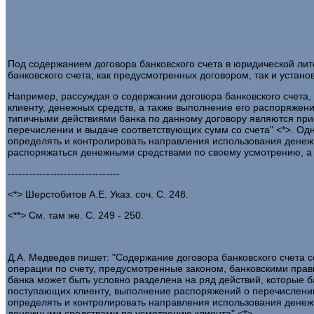
Под содержанием договора банковского счета в юридической ли
банковского счета, как предусмотренных договором, так и уста
Например, рассуждая о содержании договора банковского счета,
клиенту, денежных средств, а также выполнение его распоряжени
типичными действиями банка по данному договору являются прие
перечислении и выдаче соответствующих сумм со счета" <*>. Одна
определять и контролировать направления использования денеж
распоряжаться денежными средствами по своему усмотрению, а та
--------------------------------
<*> Шерстобитов А.Е. Указ. соч. С. 248.
<**> См. там же. С. 249 - 250.
Д.А. Медведев пишет: "Содержание договора банковского счета 
операции по счету, предусмотренные законом, банковскими прави
банка может быть условно разделена на ряд действий, которые б
поступающих клиенту, выполнение распоряжений о перечислении с
определять и контролировать направления использования денеж
денежными средствами по усмотрению клиента" <*>.