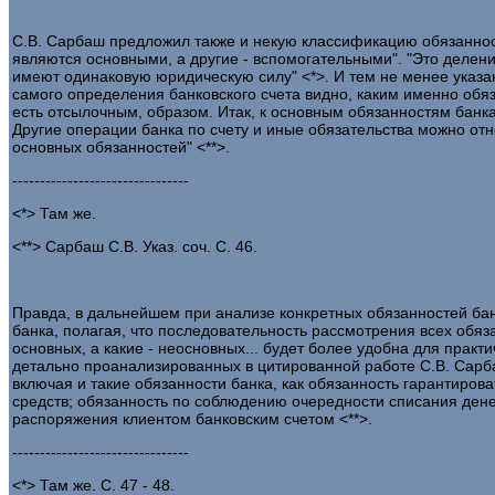
С.В. Сарбаш предложил также и некую классификацию обязанносте
являются основными, а другие - вспомогательными". "Это деление
имеют одинаковую юридическую силу" <*>. И тем не менее указ
самого определения банковского счета видно, каким именно обя
есть отсылочным, образом. Итак, к основным обязанностям банка
Другие операции банка по счету и иные обязательства можно о
основных обязанностей" <**>.
--------------------------------
<*> Там же.
<**> Сарбаш С.В. Указ. соч. С. 46.
Правда, в дальнейшем при анализе конкретных обязанностей бан
банка, полагая, что последовательность рассмотрения всех обязан
основных, а какие - неосновных... будет более удобна для практи
детально проанализированных в цитированной работе С.В. Сарба
включая и такие обязанности банка, как обязанность гарантиро
средств; обязанность по соблюдению очередности списания ден
распоряжения клиентом банковским счетом <**>.
--------------------------------
<*> Там же. С. 47 - 48.