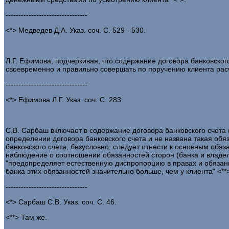
--------------------------------
<*> Медведев Д.А. Указ. соч. С. 529 - 530.
Л.Г. Ефимова, подчеркивая, что содержание договора банковского
своевременно и правильно совершать по поручению клиента расчет
--------------------------------
<*> Ефимова Л.Г. Указ. соч. С. 283.
С.В. Сарбаш включает в содержание договора банковского счета (
определении договора банковского счета и не названа такая обяза
банковского счета, безусловно, следует отнести к основным обяз
наблюдение о соотношении обязанностей сторон (банка и владельц
"предопределяет естественную диспропорцию в правах и обязанно
банка этих обязанностей значительно больше, чем у клиента" <**
--------------------------------
<*> Сарбаш С.В. Указ. соч. С. 46.
<**> Там же.