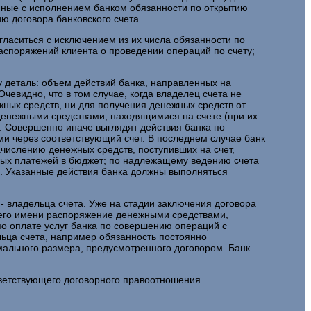
анные с исполнением банком обязанности по открытию
ю договора банковского счета.
гласиться с исключением из их числа обязанности по
распоряжений клиента о проведении операций по счету;
 деталь: объем действий банка, направленных на
чевидно, что в том случае, когда владелец счета не
жных средств, ни для получения денежных средств от
 денежными средствами, находящимися на счете (при их
я. Совершенно иначе выглядят действия банка по
ми через соответствующий счет. В последнем случае банк
числению денежных средств, поступивших на счет,
ных платежей в бюджет; по надлежащему ведению счета
. Указанные действия банка должны выполняться
 - владельца счета. Уже на стадии заключения договора
т его имени распоряжение денежными средствами,
по оплате услуг банка по совершению операций с
льца счета, например обязанность постоянно
мального размера, предусмотренного договором. Банк
ответствующего договорного правоотношения.