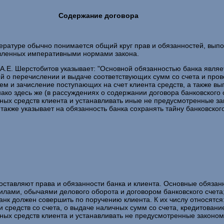
Содержание договора
тературе обычно понимается общий круг прав и обязанностей, вы
новленных императивными нормами закона.
 А.Е. Шерстобитов указывает: "Основной обязанностью банка являе
й о перечислении и выдаче соответствующих сумм со счета и прове
м и зачисление поступающих на счет клиента средств, а также в
ко здесь же (в рассуждениях о содержании договора банковского с
ных средств клиента и устанавливать иные не предусмотренные за
кже указывает на обязанность банка сохранять тайну банковского 
составляют права и обязанности банка и клиента. Основные обяза
лами, обычаями делового оборота и договором банковского счета;
анк должен совершить по поручению клиента. К их числу относятся
редств со счета, о выдаче наличных сумм со счета, кредитование 
ных средств клиента и устанавливать не предусмотренные законо