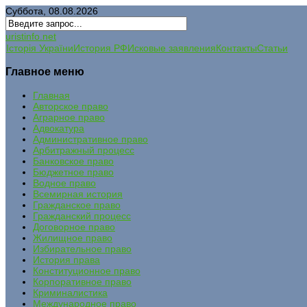
Суббота, 08.08.2026
uristinfo.net
Історія України
История РФ
Исковые заявления
Контакты
Статьи
Главное меню
Главная
Авторское право
Аграрное право
Адвокатура
Административное право
Арбитражный процесс
Банковское право
Бюджетное право
Водное право
Всемирная история
Гражданское право
Гражданский процесс
Договорное право
Жилищное право
Избирательное право
История права
Конституционное право
Корпоративное право
Криминалистика
Международное право