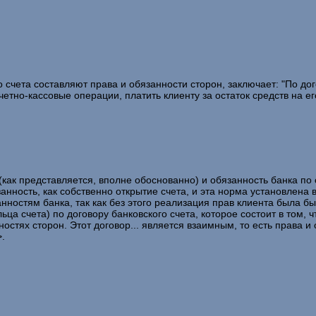
 счета составляют права и обязанности сторон, заключает: "По дого
но-кассовые операции, платить клиенту за остаток средств на его
как представляется, вполне обоснованно) и обязанность банка по 
нность, как собственно открытие счета, и эта норма установлена в 
анностям банка, так как без этого реализация прав клиента была б
а счета) по договору банковского счета, которое состоит в том, 
стях сторон. Этот договор... является взаимным, то есть права и 
>.