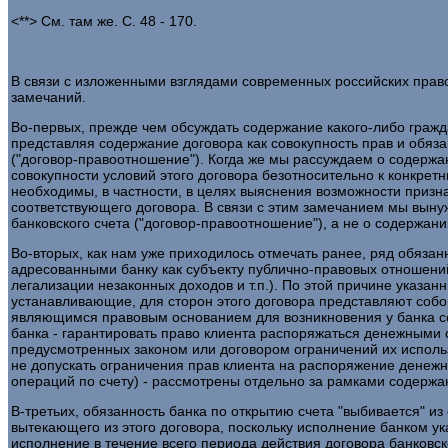
<**> См. там же. С. 48 - 170.
В связи с изложенными взглядами современных российских прав
замечаний.
Во-первых, прежде чем обсуждать содержание какого-либо гражда
представляя содержание договора как совокупность прав и обяз
("договор-правоотношение"). Когда же мы рассуждаем о содержан
совокупности условий этого договора безотносительно к конкре
необходимы, в частности, в целях выяснения возможности призн
соответствующего договора. В связи с этим замечанием мы выну
банковского счета ("договор-правоотношение"), а не о содержани
Во-вторых, как нам уже приходилось отмечать ранее, ряд обяза
адресованными банку как субъекту публично-правовых отношений
легализации незаконных доходов и т.п.). По этой причине указан
устанавливающие, для сторон этого договора представляют соб
являющимся правовым основанием для возникновения у банка с
банка - гарантировать право клиента распоряжаться денежными 
предусмотренных законом или договором ограничений их использ
не допускать ограничения прав клиента на распоряжение денеж
операций по счету) - рассмотрены отдельно за рамками содержан
В-третьих, обязанность банка по открытию счета "выбивается" и
вытекающего из этого договора, поскольку исполнение банком у
исполнение в течение всего периода действия договора банковс