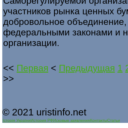
Саморегулируемой организ
участников рынка ценных бу
добровольное объединение, 
федеральными законами и н
организации.
<<
Первая
<
Предыдущая
1
>>
© 2021 uristinfo.net
Історія України
История РФ
Исковые заявления
Контакты
Статьи