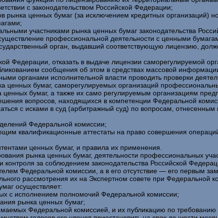
ветствии с законодательством Российской Федерации;
в рынка ценных бумаг (за исключением кредитных организаций) н
магами;
нальными участниками рынка ценных бумаг законодательства Росс
осуществление профессиональной деятельности с ценными бумагам
осударственный орган, выдавший соответствующую лицензию, дол
кой Федерации, отказать в выдаче лицензии саморегулируемой ор
бликованием сообщения об этом в средствах массовой информаци
ыми органами исполнительной власти проводить проверки деятельн
ка ценных бумаг, саморегулируемых организаций профессиональны
 ценных бумаг, а также их само регулируемым организациям предп
решения вопросов, находящихся в компетенции Федеральной комис
аться с исками в суд (арбитражный суд) по вопросам, отнесенным
тделений Федеральной комиссии;
ющим квалификационные аттестаты на право совершения операций
тентами ценных бумаг, и правила их применения.
ования рынка ценных бумаг, деятельности профессиональных учас
и контроля за соблюдением законодательства Российской Федерац
лем Федеральной комиссии, а в его отсутствие — его первым за
ьного рассмотрения их на Экспертном совете при Федеральной ко
умаг осуществляет:
нных с исполнением полномочий Федеральной комиссии;
ания рынка ценных бумаг;
имаемых Федеральной комиссией, и их публикацию по требованию
шинством голосов его членов приостановить на срок до шести мес