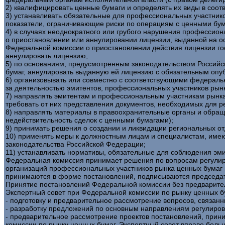
2) квалифицировать ценные бумаги и определять их виды в соот
3) устанавливать обязательные для профессиональных участнико
показатели, ограничивающие риски по операциям с ценными бу
4) в случаях неоднократного или грубого нарушения профессио
о приостановлении или аннулировании лицензии, выданной на 
Федеральной комиссии о приостановлении действия лицензии г
аннулировать лицензию;
5) по основаниям, предусмотренным законодательством Российс
бумаг, аннулировать выданную ей лицензию с обязательным опу
6) организовывать или совместно с соответствующими федеральн
за деятельностью эмитентов, профессиональных участников рын
7) направлять эмитентам и профессиональным участникам рынка
требовать от них представления документов, необходимых для 
8) направлять материалы в правоохранительные органы и обращ
недействительность сделок с ценными бумагами);
9) принимать решения о создании и ликвидации региональных о
10) применять меры к должностным лицам и специалистам, име
законодательства Российской Федерации;
11) устанавливать нормативы, обязательные для соблюдения эми
Федеральная комиссия принимает решения по вопросам регулир
организаций профессиональных участников рынка ценных бумаг 
принимаются в форме постановлений, подписываются председате
Принятие постановлений Федеральной комиссии без предварител
Экспертный совет при Федеральной комиссии по рынку ценных б
- подготовку и предварительное рассмотрение вопросов, связа
- разработку предложений по основным направлениям регулиров
- предварительное рассмотрение проектов постановлений, прин
комиссии по рынку ценных бумаг. Экспертный совет вправе боль