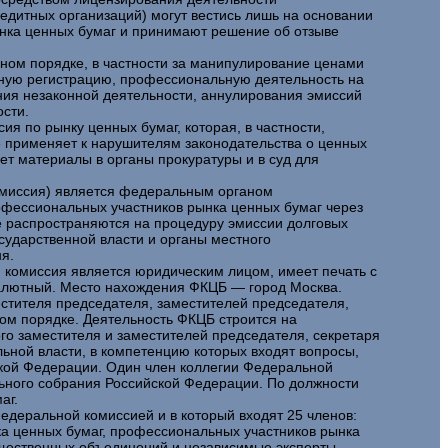
едитных организаций) могут вестись лишь на основании
нка ценных бумаг и принимают решение об отзыве
вном порядке, в частности за манипулирование ценами
нную регистрацию, профессиональную деятельность на
ния незаконной деятельности, аннулирования эмиссий
сти.
я по рынку ценных бумаг, которая, в частности,
е применяет к нарушителям законодательства о ценных
т материалы в органы прокуратуры и в суд для
омиссия) является федеральным органом
рофессиональных участников рынка ценных бумаг через
е распространяются на процедуру эмиссии долговых
сударственной власти и органы местного
я.
 комиссия является юридическим лицом, имеет печать с
валютный. Место нахождения ФКЦБ — город Москва.
стителя председателя, заместителей председателя,
ом порядке. Деятельность ФКЦБ строится на
го заместителя и заместителей председателя, секретаря
ной власти, в компетенцию которых входят вопросы,
ской Федерации. Один член коллегии Федеральной
ьного собрания Российской Федерации. По должности
аг.
едеральной комиссией и в который входят 25 членов:
ка ценных бумаг, профессиональных участников рынка
бщественных объединений и независимые эксперты.