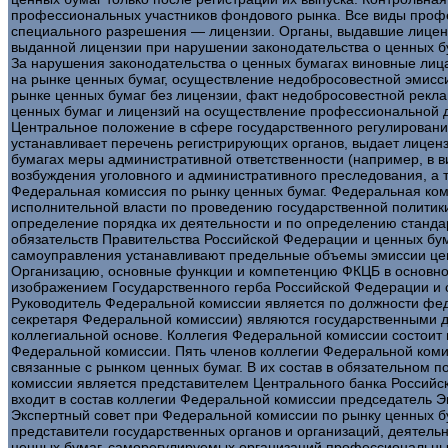
профессиональных участников фондового рынка. Все виды профес
специального разрешения — лицензии. Органы, выдавшие лицен
выданной лицензии при нарушении законодательства о ценных б
За нарушения законодательства о ценных бумагах виновные лица
на рынке ценных бумаг, осуществление недобросовестной эмисс
рынке ценных бумаг без лицензии, факт недобросовестной рекл
ценных бумаг и лицензий на осуществление профессиональной де
Центральное положение в сфере государственного регулирования
устанавливает перечень регистрирующих органов, выдает лиценз
бумагах меры административной ответственности (например, в в
возбуждения уголовного и административного преследования, а т
Федеральная комиссия по рынку ценных бумаг. Федеральная ко
исполнительной власти по проведению государственной политики
определение порядка их деятельности и по определению станда
обязательств Правительства Российской Федерации и ценных бум
самоуправления устанавливают предельные объемы эмиссии цен
Организацию, основные функции и компетенцию ФКЦБ в основном
изображением Государственного герба Российской Федерации и 
Руководитель Федеральной комиссии является по должности фед
секретаря Федеральной комиссии) являются государственными д
коллегиальной основе. Коллегия Федеральной комиссии состоит 
Федеральной комиссии. Пять членов коллегии Федеральной коми
связанные с рынком ценных бумаг. В их состав в обязательном
комиссии является представителем Центрального банка Российс
входит в состав коллегии Федеральной комиссии председатель Э
Экспертный совет при Федеральной комиссии по рынку ценных бу
представители государственных органов и организаций, деятель
ценных бумаг, саморегулируемых организаций профессиональных