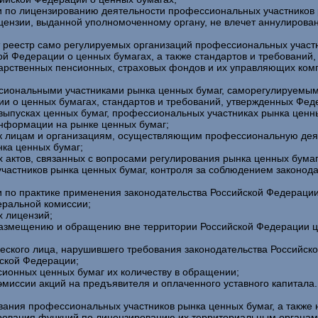
и по лицензированию деятельности профессиональных участников р
ицензии, выданной уполномоченному органу, не влечет аннулиров
т реестр само регулируемых организаций профессиональных участ
ой Федерации о ценных бумагах, а также стандартов и требований
дарственных пенсионных, страховых фондов и их управляющих комп
ссиональными участниками рынка ценных бумаг, саморегулируемы
ии о ценных бумагах, стандартов и требований, утвержденных Фед
выпусках ценных бумаг, профессиональных участниках рынка ценны
информации на рынке ценных бумаг;
к лицам и организациям, осуществляющим профессиональную деят
нка ценных бумаг;
х актов, связанных с вопросами регулирования рынка ценных бума
астников рынка ценных бумаг, контроля за соблюдением законода
 по практике применения законодательства Российской Федерации
еральной комиссии;
х лицензий;
 размещению и обращению вне территории Российской Федерации 
еского лица, нарушившего требования законодательства Российско
ской Федерации;
сионных ценных бумаг их количеству в обращении;
миссии акций на предъявителя и оплаченного уставного капитала.
вания профессиональных участников рынка ценных бумаг, а также 
рования функций по лицензированию их территориальным органам