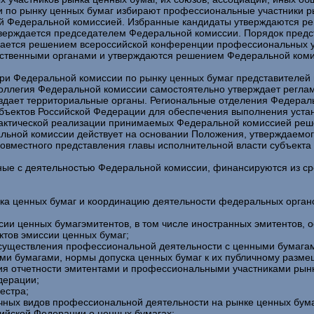
и по рынку ценных бумаг избирают профессиональные участники р
ой Федеральной комиссией. Избранные кандидаты утверждаются р
тверждается председателем Федеральной комиссии. Порядок предс
ивается решением всероссийской конференции профессиональных у
арственными органами и утверждаются решением Федеральной комис
ри Федеральной комиссии по рынку ценных бумаг представителей 
Коллегия Федеральной комиссии самостоятельно утверждает реглам
здает территориальные органы. Региональные отделения Федера
убъектов Российской Федерации для обеспечения выполнения уст
рактической реализации принимаемых Федеральной комиссией реш
альной комиссии действует на основании Положения, утверждаемо
овместного представления главы исполнительной власти субъект
нные с деятельностью Федеральной комиссии, финансируются из с
нка ценных бумаг и координацию деятельности федеральных орган
ссии ценных бумагэмитентов, в том числе иностранных эмитентов
ктов эмиссии ценных бумаг;
осуществления профессиональной деятельности с ценными бумага
ыми бумагами, нормы допуска ценных бумаг к их публичному разме
ния отчетности эмитентами и профессиональными участниками ры
дерации;
естра;
чных видов профессиональной деятельности на рынке ценных бума
сийской Федерации о ценных бумагах;