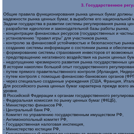
3. Государственное рег
Общие правила функционирования рынка ценных бумаг должны оп
надежности рынка ценных бумаг, в выработке его национальной 
Задачи государства в развитии системы регулирования рынка це
- разработке идеологии и законодательной базы работы рынка;
- концентрации финансовых ресурсов (государственных и частны
- установлению “правил игры” для участников рынка;
- контролю за финансовой устойчивостью и безопасностью рынка
- созданию системы информации о состоянии рынка и обеспечен
- формированию системы страхования инвесторов от возможных 
- предотвращению негативного воздействия на рынок ценных бум
- недопущению чрезмерного развития рынка государственных це
В истории накоплен большой опыт государственного регулирован
- путем прямого правительственного контроля (Ирландия, Нидер
- путем контроля с помощью финансово-банковских органов (ФРГ,
- через специально созданные учреждения (США, Франция, Итал
Для российского рынка ценных бумаг характерна прежде всего а
уровне.
В Российской Федерации к органам государственного регулирова
- Федеральная комиссия по рынку ценных бумаг (ФКЦБ),
- Министерство финансов РФ,
- Центральный банк РФ,
- Комитет по управлению государственным имуществом РФ,
- Антимонопольный комитет РФ,
- Государственная налоговая инспекция,
- Министерство юстиции РФ,
- Государственный комитет по надзору за деятельностью страхов