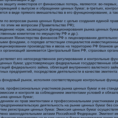
ащиту инвесторов от финансовых потерь, являются: во-первых, р
ормацией о выпуске и обращении ценных бумаг; в-третьих, контро
тся в виде прямого вмешательства в его функционирование, а так
сти по вопросам рынка ценных бумаг с целью создания единой пра
 по этим же вопросам (Правительство РФ);
введению норм, касающихся функционирования рынка ценных бумаг
твенным комитетом по имуществу РФ и др.).
ешения Министерства финансов РФ о лицензировании деятельност
ыми фондами, о порядке аттестации специалистов инвестиционны
цензировании производства и ввоза на территорию РФ бланков це
х организаций занимается Центральный банк РФ, страховых орган
ществляет его непосредственное регулирование и контрольные фун
ценных бумаг, удостоверяющих федеральные государственные обяз
игаций федерального займа, облигаций внутреннего валютного зай
рупных предприятий, посредством деятельности в качестве эмитент
 на фондовый рынок, исполняя соответствующие контрольные функц
тов, профессиональных участников рынка ценных бумаг и ее станда
 эмиссии и контроля за соблюдением эмитентами условий и обязате
ынка ценных бумаг;
людением их прав эмитентами и профессиональными участниками р
предпринимательскую деятельность на рынке ценных бумаг без со
утем регистрации ценных бумаг. Эмиссия ценных бумаг осуществля
влено законодательными актами Российской Федерации. Эмитент 
я функция государства на рынке ценных бумаг реализуется также 