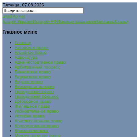
Пятница, 07.08.2026
uristinfo.net
Історія України
История РФ
Исковые заявления
Контакты
Статьи
Главное меню
Главная
Авторское право
Аграрное право
Адвокатура
Административное право
Арбитражный процесс
Банковское право
Бюджетное право
Водное право
Всемирная история
Гражданское право
Гражданский процесс
Договорное право
Жилищное право
Избирательное право
История права
Конституционное право
Корпоративное право
Криминалистика
Международное право