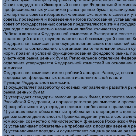
Своих кандидатов в Экспертный совет при Федеральной комисси
профессиональных участников рынка ценных бумаг, организуем
Экспертного совета избирается членами Экспертного совета и у
совета, проведения и подведения итогов голосования устанавл
совет от государственных органов представляются этими госуд
два года с возможностью назначения любое количество раз.
Работа в коллегии Федеральной комиссии и Экспертном совете п
в настоящей статье, осуществляется на безвозмездной основе. 
Федеральная комиссия для осуществления своих полномочий со
комиссии по согласованию с органами исполнительной власти с
норм, правил и условий функционирования фондового рынка, п
участников рынка ценных бумаг. Региональное отделение Федер
отделения утверждается Федеральной комиссией на основании с
комиссии.
Федеральная комиссия имеет рабочий аппарат. Расходы, связа
содержание федеральных органов исполнительной власти.
Функции Федеральной комиссии:
1) осуществляет разработку основных направлений развития ры
рынка ценных бумаг;
2) утверждает стандарты эмиссии ценных бумаг, проспектов эми
Российской Федерации, и порядок регистрации эмиссии и проспе
3) разрабатывает и утверждает единые требования к правилам 
4) устанавливает обязательные требования к операциям с ценн
депозитарной деятельности. Правила ведения учета и составле
комиссией совместно с Министерством финансов Российской Фе
5) устанавливает обязательные требования к порядку ведения ре
6) устанавливает порядок и осуществляет лицензирование разли
лицензии в случае нарушения требований законодательства Рос