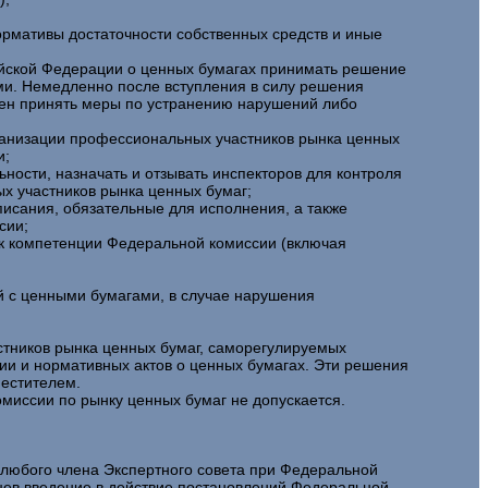
ормативы достаточности собственных средств и иные
ийской Федерации о ценных бумагах принимать решение
и. Немедленно после вступления в силу решения
жен принять меры по устранению нарушений либо
ганизации профессиональных участников рынка ценных
и;
ости, назначать и отзывать инспекторов для контроля
х участников рынка ценных бумаг;
исания, обязательные для исполнения, а также
сии;
 к компетенции Федеральной комиссии (включая
 с ценными бумагами, в случае нарушения
тников рынка ценных бумаг, саморегулируемых
ии и нормативных актов о ценных бумагах. Эти решения
местителем.
миссии по рынку ценных бумаг не допускается.
 любого члена Экспертного совета при Федеральной
яцев введение в действие постановлений Федеральной