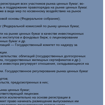
егистрация всех участников рынка ценных бумаг; во-
ль и поддержание правопорядка на рынке ценных бумаг.
же в виде мер по косвенному воздействию на рынок
вовой основы (Федеральное собрание);
 (Федеральной комиссией по рынку ценных бумаг,
и на рынке ценных бумаг в качестве инвестиционных
х институтов и фондовых бирж; о лицензировании
нных бумаг и др.
изаций — Государственный комитет по надзору за
кции.
ательства: облигаций (государственных долгосрочных
ма, государственных жилищных сертификатов и др.).
а и инвестора регулирует отношения, складывающиеся на
ии. Государственное регулирование рынка ценных бумаг
ртов;
льств, предусмотренных в них;
ынка ценных бумаг;
ответствующей лицензии.
ется исключительно на основе регистрации в
имеет право начинать размещение выпускаемых им
посредством лицензирования деятельности