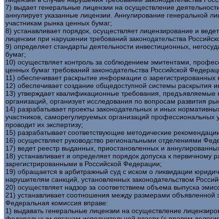
7) выдает генеральные лицензии на осуществление деятельност
аннулирует указанные лицензии. Аннулирование генеральной л
участникам рынка ценных бумаг;
8) устанавливает порядок, осуществляет лицензирование и веде
лицензии при нарушении требований законодательства Российск
9) определяет стандарты деятельности инвестиционных, негосу
бумаг;
10) осуществляет контроль за соблюдением эмитентами, профе
ценных бумаг требований законодательства Российской Федерац
11) обеспечивает раскрытие информации о зарегистрированных 
12) обеспечивает создание общедоступной системы раскрытия 
13) утверждает квалификационные требования, предъявляемые 
организаций, организует исследования по вопросам развития ры
14) разрабатывает проекты законодательных и иных нормативны
участников, саморегулируемых организаций профессиональных уч
проводит их экспертизу;
15) разрабатывает соответствующие методические рекомендации
16) осуществляет руководство региональными отделениями Фед
17) ведет реестр выданных, приостановленных и аннулированны
18) устанавливает и определяет порядок допуска к первичному
зарегистрированными в Российской Федерации;
19) обращается в арбитражный суд с иском о ликвидации юридич
нарушителям санкций, установленных законодательством Россий
20) осуществляет надзор за соответствием объема выпуска эмис
21) устанавливает соотношения между размерами объявленной э
Федеральная комиссия вправе:
1) выдавать генеральные лицензии на осуществление лицензиро
федеральным органам исполнительной власти (с правом делеги