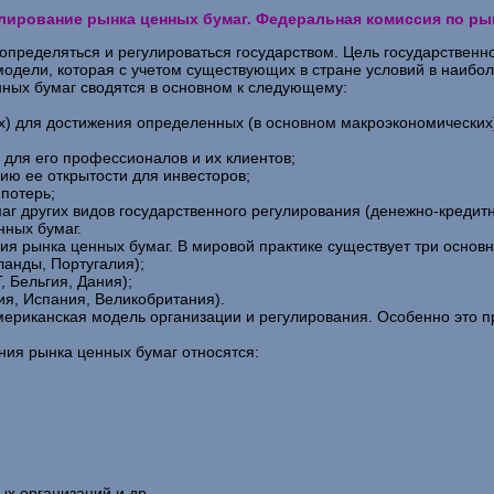
улирование рынка ценных бумаг. Федеральная комиссия по ры
ределяться и регулироваться государством. Цель государственно
модели, которая с учетом существующих в стране условий в наибо
нных бумаг сводятся в основном к следующему:
х) для достижения определенных (в основном макроэкономических
 для его профессионалов и их клиентов;
ию ее открытости для инвесторов;
потерь;
аг других видов государственного регулирования (денежно-кредитн
нных бумаг.
ия рынка ценных бумаг. В мировой практике существует три основ
ланды, Португалия);
 Бельгия, Дания);
ия, Испания, Великобритания).
мериканская модель организации и регулирования. Особенно это 
ния рынка ценных бумаг относятся:
ых организаций и др.