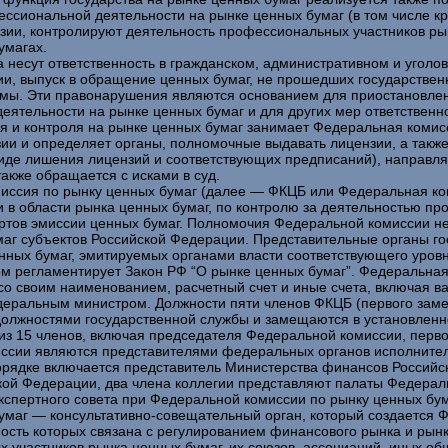
сиональной деятельности на рынке ценных бумаг (в том числе кр
зии, контролируют деятельность профессиональных участников ры
умагах.
 несут ответственность в гражданском, административном и уголо
ии, выпуск в обращение ценных бумаг, не прошедших государстве
амы. Эти правонарушения являются основанием для приостановле
ятельности на рынке ценных бумаг и для других мер ответственно
 и контроля на рынке ценных бумаг занимает Федеральная комисси
ии и определяет органы, полномочные выдавать лицензии, а такж
иде лишения лицензий и соответствующих предписаний), направляе
акже обращается с исками в суд.
миссия по рынку ценных бумаг (далее — ФКЦБ или Федеральная к
 в области рынка ценных бумаг, по контролю за деятельностью п
ртов эмиссии ценных бумаг. Полномочия Федеральной комиссии н
аг субъектов Российской Федерации. Представительные органы го
ных бумаг, эмитируемых органами власти соответствующего уровн
 регламентирует Закон РФ “О рынке ценных бумаг”. Федеральная
со своим наименованием, расчетный счет и иные счета, включая 
еральным министром. Должности пяти членов ФКЦБ (первого заме
олжностями государственной службы и замещаются в установленн
из 15 членов, включая председателя Федеральной комиссии, перво
ссии являются представителями федеральных органов исполнитель
 порядке включается представитель Министерства финансов Россий
кой Федерации, два члена коллегии представляют палаты Федерал
кспертного совета при Федеральной комиссии по рынку ценных бум
маг — консультативно-совещательный орган, который создается Ф
ность которых связана с регулированием финансового рынка и рын
 участников рынка ценных бумаг, их союзов, ассоциаций, иных о