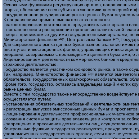
Основными функциями регулирующих органов, направленными на з
вторых, обеспечение всех субъектов экономики достоверной инф
Государственное регулирование рынка ценных бумаг осуществляе
К направлениям прямого вмешательства относятся:
- законотворческая деятельность представительных органов вла
- постановления и распоряжения органов исполнительной власти
- меры, принимаемые другими государственными органами, по 
Министерством финансов РФ, Центральным банком РФ, Государс
Для современного рынка ценных бумаг важное значение имеют р
институтов, инвестиционных фондов, управляющих инвестиционн
операций, совершаемых с производными ценными бумагами; о ли
Лицензированием деятельности коммерческих банков и кредитны
страховой деятельностью.
Государство является участником фондового рынка, а также осу
Так, например, Министерство финансов РФ является эмитентом 
обязательств, государственных краткосрочных обязательств, обл
Кроме того, государство, оставаясь владельцем акций многих к
рынке ценных бумаг.
Вместе с тем государство также непосредственно воздействует
осуществляется путем:
- установления обязательных требований к деятельности эмитен
- регистрации выпусков эмиссионных ценных бумаг и проспектов
- лицензирования деятельности профессиональных участников р
- создания системы защиты прав владельцев и контроля за соб
- запрещения и пресечения деятельности лиц, осуществляющих 
Контрольные функции государства реализуются, прежде всего, п
уполномоченных государственных органах, если иное не устано
ценных бумаг только после регистрации их выпуска. Контрольна