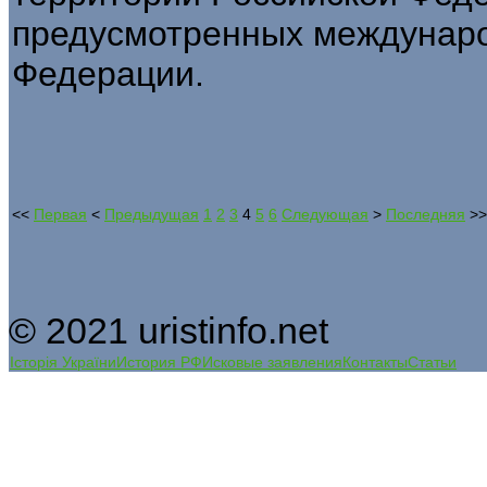
предусмотренных междунар
Федерации.
<<
Первая
<
Предыдущая
1
2
3
4
5
6
Следующая
>
Последняя
>>
© 2021 uristinfo.net
Історія України
История РФ
Исковые заявления
Контакты
Статьи