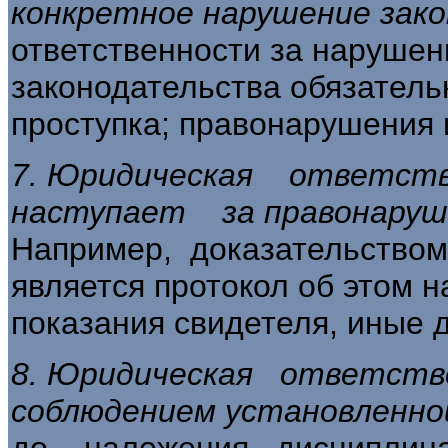
конкретное нарушение зако
ответственности за на­руше
законодательства обязатель
проступка; правонарушения 
7. Юридическая ответс
наступает за правонаруше
Например, доказательством
является протокол об этом н
показания свидетеля, иные 
8. Юридическая ответст
соблюдением установленн
до наложения дисципли­нар