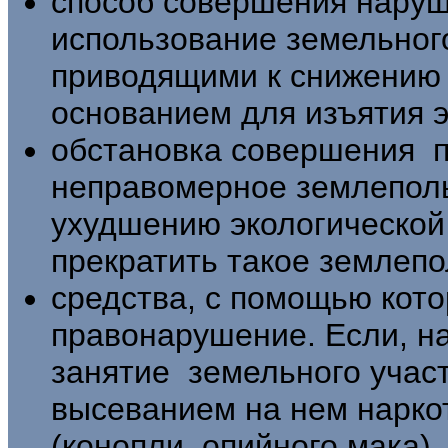
способ совершения наруш
использование земель­ног
приводящими к снижению 
основанием для изъятия э
обстановка совершения 
неправомерное землеполь
ухудшению экологической 
прекратить такое землепо
средства, с помощью кот
правонарушение. Если, 
занятие земельного учас
высеванием на нем нарко
(конопли, опийного мака)