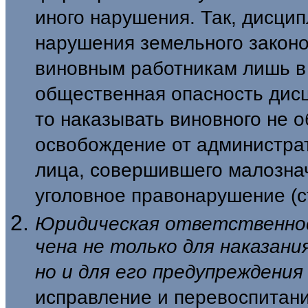
иного на­рушения. Так, дисци
нарушения земель­ного закон
виновным работникам лишь в
общественная опасность дисц
то наказывать виновного не о
освобождение от администрат
лица, совершившего малозна
уголовное правонарушение (ст.
Юридическая ответственност
чена не только для наказани
но и для его предупреждения
исправле­ние и перевоспитан