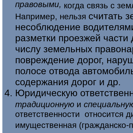
правовы­ми,
когда связь с зе
считать 
Например, нельзя
несоблюдение водителями
разметки проезжей части 
числу земельных правон
повреждение дорог, нару
полосе отвода автомобил
содержания дорог и др.
Юридическую ответственн
традици­
онную
и
специальну
ответственности отно­сится 
имущественная (гражданско-п