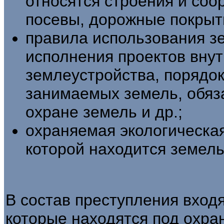
относятся строения и соо
посевы, дорожные по­крыти
правила использования з
исполнения проектов вну
землеустройства, порядок
занимаемых земель, обяз
охране зе­мель и др.;
охраняемая экологическая
которой нахо­дится земел
В состав преступления входя
кото­рые находятся под охра