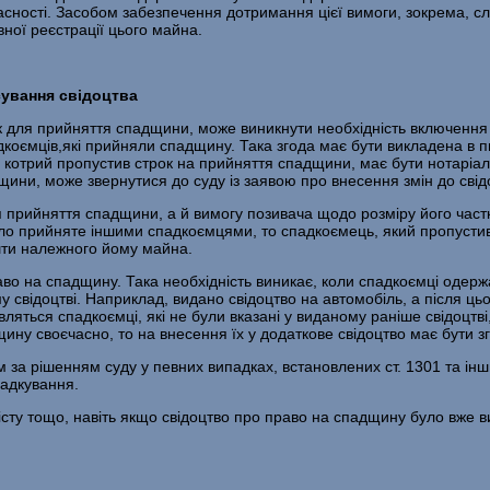
сності. Засобом забезпечення дотримання цієї вимоги, зокрема, слуг
ої реєстрації цього майна.
сування свідоцтва
 для прийняття спадщини, може виникнути необхідність включення й
коємців,які прийняли спадщину. Така згода має бути викладена в п
, котрий пропустив строк на прийняття спадщини, має бути нотаріал
щини, може звернутися до суду із заявою про внесення змін до сві
ля прийняття спадщини, а й вимогу позивача щодо розміру його час
уло прийняте іншими спадкоємцями, то спадкоємець, який пропустив
ешти належного йому майна.
во на спадщину. Така необхідність виникає, коли спадкоємці одерж
 свідоцтві. Наприклад, видано свідоцтво на автомобіль, а після ць
вляться спадкоємці, які не були вказані у виданому раніше свідоцт
ну своєчасно, то на внесення їх у додаткове свідоцтво має бути зг
м за рішенням суду у певних випадках, встановлених ст. 1301 та і
падкування.
істу тощо, навіть якщо свідоцтво про право на спадщину було вже в