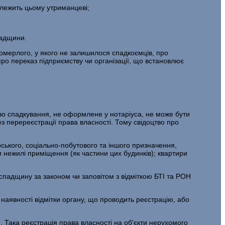
алежить цьому утриманцеві;
падщини.
померлого, у якого не залишилося спадкоємців, про
про переказ підприємству чи організації, що встановлює
во спадкування, не оформлене у нотаріуса, не може бути
з перереєстрації права власності. Тому свідоцтво про
арського, соціально-побутового та іншого призначення,
 нежилі приміщення (як частини цих будинків); квартири
спадщину за законом чи заповітом з відміткою БТІ та РОН
наявності відмітки органу, що проводить реєстрацію, або
 Така реєстрація права власності на об'єкти нерухомого