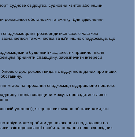
орт, суднове свідоцтво, судновий квиток або інший
ти домашньої обстановки та вжитку. Для здійснення
жен спадкоємець міг розпорядитися своєю часткою
зазначається також частка та ім'я інших спадкоємців, що
коємцями в будь-який час, але, як правило, після
адкоємцям прийняти спадщину, забезпечити інтереси
 Умовою дострокової видачі є відсутність даних про інших
 обставину.
ченням або на прохання спадкоємця відправлене поштою.
 спадщину і поділ спадщини можуть проводитися лише
ання.
нсовій установі), якщо це викликано обставинами, які
 нотаріус може зробити до поховання спадкодавця на
заяви заінтересованої особи та подання нею відповідних