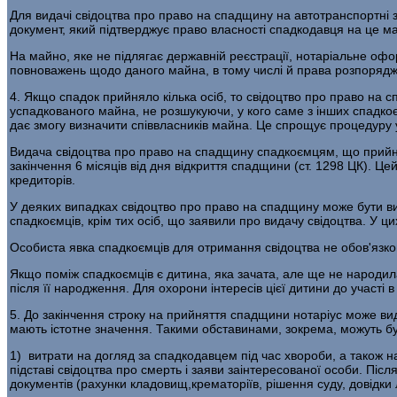
Для видачі свідоцтва про право на спадщину на автотранспортні з
документ, який підтверджує право власності спадкодавця на це м
На майно, яке не підлягає державній реєстрації, нотаріальне оф
повноважень щодо даного майна, в тому числі й права розпорядж
4. Якщо спадок прийняло кілька осіб, то свідоцтво про право на
успадкованого майна, не розшукуючи, у кого саме з інших спадкоє
дає змогу визначити співвласників майна. Це спрощує процедуру
Видача свідоцтва про право на спадщину спадкоємцям, що прийн
закінчення 6 місяців від дня відкриття спадщини (ст. 1298 ЦК). 
кредиторів.
У деяких випадках свідоцтво про право на спадщину може бути вид
спадкоємців, крім тих осіб, що заявили про видачу свідоцтва. У 
Особиста явка спадкоємців для отримання свідоцтва не обов'яз
Якщо поміж спадкоємців є дитина, яка зачата, але ще не народи
після її народження. Для охорони інтересів цієї дитини до участі 
5. До закінчення строку на прийняття спадщини нотаріус може вид
мають істотне значення. Такими обставинами, зокрема, можуть бу
1) витрати на догляд за спадкодавцем під час хвороби, а також
підставі свідоцтва про смерть і заяви заінтересованої особи. Пі
документів (рахунки кладовищ,крематоріїв, рішення суду, довідки 