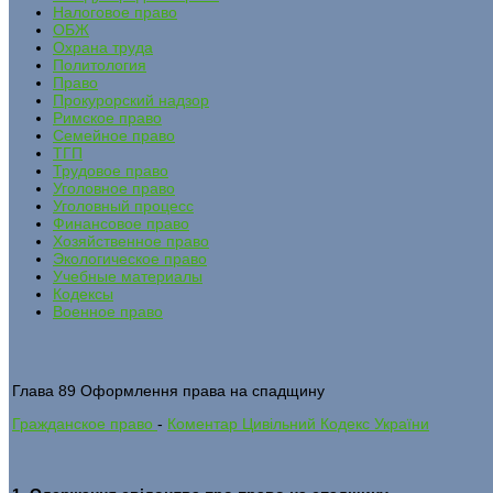
Налоговое право
ОБЖ
Охрана труда
Политология
Право
Прокурорский надзор
Римское право
Семейное право
ТГП
Трудовое право
Уголовное право
Уголовный процесс
Финансовое право
Хозяйственное право
Экологическое право
Учебные материалы
Кодексы
Военное право
Глава 89 Оформлення права на спадщину
Гражданское право
-
Коментар Цивільний Кодекс України