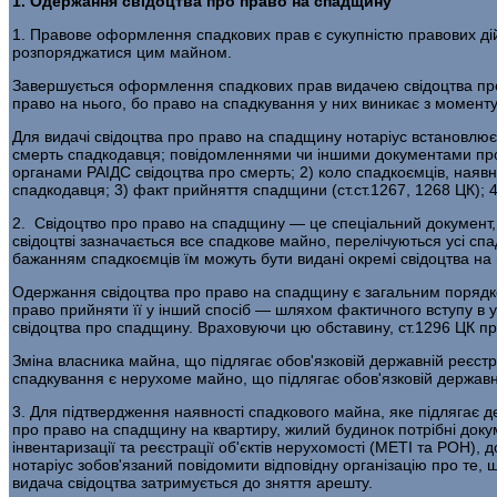
1. Одержання свідоцтва про право на спадщину
1. Правове оформлення спадкових прав є сукупністю правових дій
розпоряджатися цим майном.
Завершується оформлення спадкових прав видачею свідоцтва про
право на нього, бо право на спадкування у них виникає з момент
Для видачі свідоцтва про право на спадщину нотаріус встановлює 
смерть спадкодавця; повідомленнями чи іншими документами про 
органами РАІДС свідоцтва про смерть; 2) коло спадкоємців, наявн
спадкодавця; 3) факт прийняття спадщини (ст.ст.1267, 1268 ЦК); 
2. Свідоцтво про право на спадщину — це спеціальний документ, 
свідоцтві зазначається все спадкове майно, перелічуються усі сп
бажанням спадкоємців їм можуть бути видані окремі свідоцтва на
Одержання свідоцтва про право на спадщину є загальним порядк
право прийняти її у інший спосіб — шляхом фактичного вступу в 
свідоцтва про спадщину. Враховуючи цю обставину, ст.1296 ЦК пр
Зміна власника майна, що підлягає обов'язковій державній реєстр
спадкування є нерухоме майно, що підлягає обов'язковій державній
3. Для підтвердження наявності спадкового майна, яке підлягає де
про право на спадщину на квартиру, жилий будинок потрібні доку
інвентаризації та реєстрації об'єктів нерухомості (МЕТІ та РОН),
нотаріус зобов'язаний повідомити відповідну організацію про те
видача свідоцтва затримується до зняття арешту.