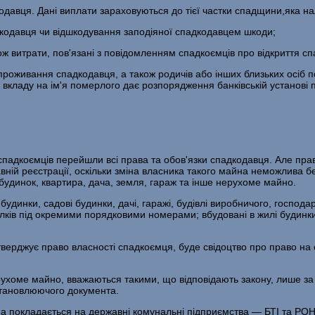
кодавця. Дані виплати зараховуються до тієї частки спадщини,яка н
дкодавця чи відшкодування заподіяної спадкодавцем шкоди;
ож витрати, пов'язані з повідомленням спадкоємців про відкриття с
 проживання спадкодавця, а також родичів або інших близьких осіб 
 вкладу на ім'я померлого дає розпорядження банківській установі 
спадкоємців перейшли всі права та обов'язки спадкодавця. Але пра
ній реєстрації, оскільки зміна власника такого майна неможлива бе
будинок, квартира, дача, земля, гараж та інше нерухоме майно.
будинки, садові будинки, дачі, гаражі, будівлі виробничого, господ
лків під окремими порядковими номерами; вбудовані в жилі будинки
тверджує право власності спадкоємця, буде свідоцтво про право на 
ухоме майно, вважаються такими, що відповідають закону, лише за 
становлюючого документа.
а покладається на державні комунальні підприємства — БТІ та РОН.