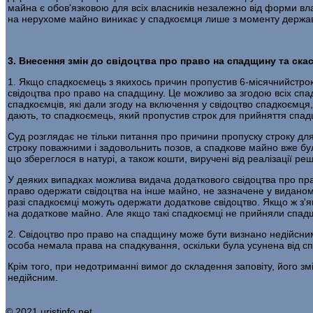
майна є обов'язковою для всіх власників незалежно від форми вла
на нерухоме майно виникає у спадкоємця лише з моменту державн
3. Внесення змін до свідоцтва про право на спадщину та ска
1. Якщо спадкоємець з якихось причин пропустив 6-місячнийстрок
свідоцтва про право на спадщину. Це можливо за згодою всіх спад
спадкоємців, які дали згоду на включення у свідоцтво спадкоємця
дають, то спадкоємець, який пропустив строк для прийняття спад
Суд розглядає не тільки питання про причини пропуску строку д
строку поважними і задовольнить позов, а спадкове майно вже б
що збереглося в натурі, а також кошти, виручені від реалізації р
У деяких випадках можлива видача додаткового свідоцтва про пра
право одержати свідоцтва на інше майно, не зазначене у виданому
разі спадкоємці можуть одержати додаткове свідоцтво. Якщо ж з'я
на додаткове майно. Але якщо такі спадкоємці не прийняли спадщи
2. Свідоцтво про право на спадщину може бути визнано недійсни
особа немала права на спадкування, оскільки була усунена від с
Крім того, при недотриманні вимог до складення заповіту, його зм
недійсним.
© 2021 uristinfo.net