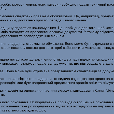
асоби, моторні човни, яхти, катери необхідно подати технічний пасп
айно.
ормлення спадкових прав не є обов'язковим. Це, наприклад, предме
ення ним, достатньо простої передачі цього майна.
 спадщину видається кожному з них. Це необхідно для того, щоб ко
мців знаходяться правовстановлюючі документи. У такому свідоцтві 
 управління та розпорядження майном.
яли спадщину, строком не обмежена. Воно може бути отримане спад
Цей строк встановлюється для того, щоб забезпечити можливість сп
ане нотаріусом до закінчення 6 місяців з часу відкриття спадщини.
цих випадках нотаріусу подаються документи, що підтверджують дану
кова. Воно може бути отримане представником спадкоємця за дору
лася на час відкриття спадщини, то видача свідоцтва про право на
в розподілі має бути запрошений представник органів опіки та піклув
ати дозвіл на одержання частини вкладу спадкодавця у банку (фіна
ти:
 на його поховання. Розпорядження про видачу грошей на поховання
сля поховання таке розпорядження видається нотаріусом на підставі 
лікувальних закладів тощо);