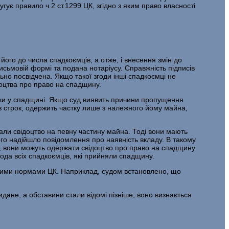
ує правило ч.2 ст.1299 ЦК, згідно з яким право власності
ого до числа спадкоємців, а отже, і внесення змін до
исьмовій формі та подана нотаріусу. Справжність підписів
ьно посвідчена. Якщо такої згоди інші спадкоємці не
доцтва про право на спадщину.
тки у спадщині. Якщо суд виявить причини пропущення
 строк, одержить частку лише з належного йому майна,
али свідоцтво на певну частину майна. Тоді вони мають
ого надійшло повідомлення про наявність вкладу. В такому
ві, вони можуть одержати свідоцтво про право на спадщину
ода всіх спадкоємців, які прийняли спадщину.
ншими нормами ЦК. Наприклад, судом встановлено, що
идане, а обставини стали відомі пізніше, воно визнається