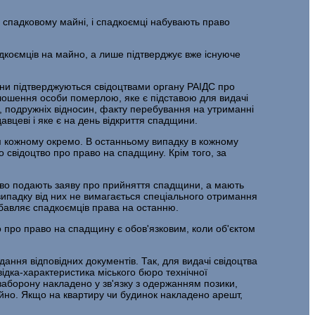
 спадковому майні, і спадкоємці набувають право
коємців на майно, а лише підтверджує вже існуюче
вини підтверджуються свідоцтвами органу РАІДС про
лошення особи померлою, яке є підставою для видачі
х, подружніх відносин, факту перебування на утриманні
вцеві і яке є на день відкриття спадщини.
ям кожному окремо. В останньому випадку в кожному
 свідоцтво про право на спадщину. Крім того, за
во подають заяву про прийняття спадщини, а мають
випадку від них не вимагається спеціального отримання
збавляє спадкоємців права на останню.
о про право на спадщину є обов'язковим, коли об'єктом
ання відповідних документів. Так, для видачі свідоцтва
ідка-характеристика міського бюро технічної
о заборону накладено у зв'язку з одержанням позики,
айно. Якщо на квартиру чи будинок накладено арешт,