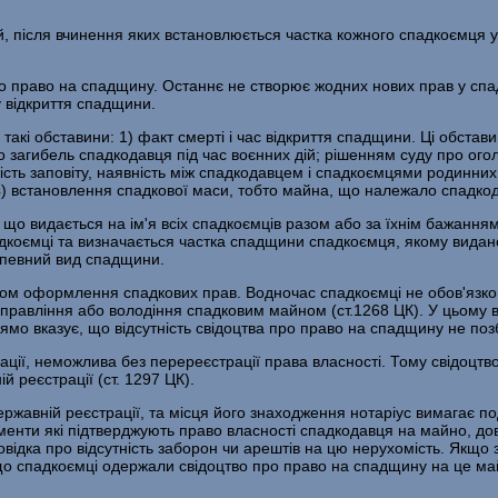
, після вчинення яких встановлюється частка кожного спадкоємця у
 право на спадщину. Останнє не створює жодних нових прав у спад
у відкриття спадщини.
такі обставини: 1) факт смерті і час відкриття спадщини. Ці обста
загибель спадкодавця під час воєнних дій; рішенням суду про ого
ість заповіту, наявність між спадкодавцем і спадкоємцями родинни
4) встановлення спадкової маси, тобто майна, що належало спадкода
що видається на ім'я всіх спадкоємців разом або за їхнім бажанн
адкоємці та визначається частка спадщини спадкоємця, якому видано
 певний вид спадщини.
ом оформлення спадкових прав. Водночас спадкоємці не обов'язко
управління або володіння спадковим майном (ст.1268 ЦК). У цьому 
ямо вказує, що відсутність свідоцтва про право на спадщину не по
ації, неможлива без перереєстрації права власності. Тому свідоцтв
 реєстрації (ст. 1297 ЦК).
ржавній реєстрації, та місця його знаходження нотаріус вимагає под
менти які підтверджують право власності спадкодавця на майно, дов
 довідка про відсутність заборон чи арештів на цю нерухомість. Якщ
, що спадкоємці одержали свідоцтво про право на спадщину на це м