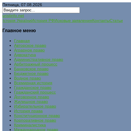
Пятница, 07.08.2026
uristinfo.net
Історія України
История РФ
Исковые заявления
Контакты
Статьи
Главное меню
Главная
Авторское право
Аграрное право
Адвокатура
Административное право
Арбитражный процесс
Банковское право
Бюджетное право
Водное право
Всемирная история
Гражданское право
Гражданский процесс
Договорное право
Жилищное право
Избирательное право
История права
Конституционное право
Корпоративное право
Криминалистика
Международное право