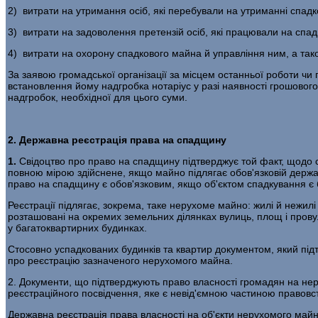
2) витрати на утримання осіб, які перебували на утриманні спад
3) витрати на задоволення претензій осіб, які працювали на спа
4) витрати на охорону спадкового майна й управління ним, а так
За заявою громадської організації за місцем останньої роботи чи
встановлення йому надгробка нотаріус у разі наявності грошового
надгробок, необхідної для цього суми.
2. Державна реєстрація права на спадщину
1.
Свідоцтво про право на спадщину підтверджує той факт, щодо 
повною мірою здійснене, якщо майно підлягає обов'язковій держав
право на спадщину є обов'язковим, якщо об'єктом спадкування є 
Реєстрації підлягає, зокрема, таке нерухоме майно: жилі й нежилі 
розташовані на окремих земельних ділянках вулиць, площ і прову
у багатоквартирних будинках.
Стосовно успадкованих будинків та квартир документом, який під
про реєстрацію зазначеного нерухомого майна.
2. Документи, що підтверджують право власності громадян на нер
реєстраційного посвідчення, яке є невід'ємною частиною правов
Державна реєстрація права власності на об'єкти нерухомого майн