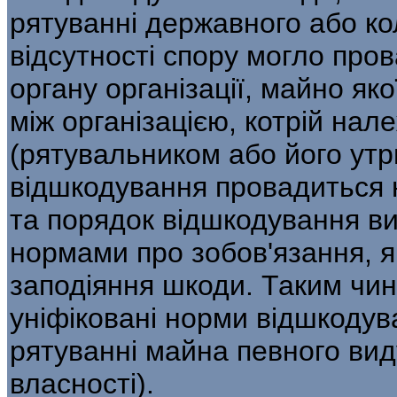
рятуванні державного або ко
відсутності спору могло про
органу організації, майно як
між організацією, котрій нал
(рятувальником або його утр
відшкодування провадиться н
та порядок відшкодування в
нормами про зобов'язання, я
заподіяння шкоди. Таким чин
уніфіковані норми відшкодув
рятуванні майна певного вид
власності).