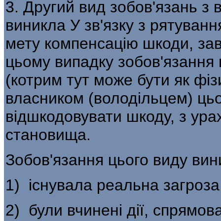
3. Другий вид зобов'язань з
виникла У зв'язку з рятуванн
мету компенсацію шкоди, за
цьому випадку зобов'язання
(котрим тут може бути як фіз
власником (володільцем) цьо
відшкодовувати шкоду, з ура
становища.
Зобов'язання цього виду вин
1) існувала реальна загроз
2) були вчинені дії, спрямов