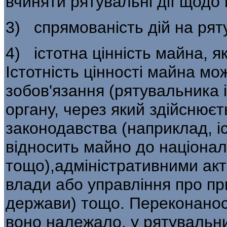
вчиняти рятувальні дії щодо
3) спрямованість дій на рят
4) істотна цінність майна, я
Істотність цінності майна мо
зобов'язання (рятувальника 
органу, через який здійснює
законодавства (наприклад, і
відносить майно до націона
тощо),адміністративними акт
влади або управління про пр
держави) тощо. Переконаності
воно належало, у рятувальн