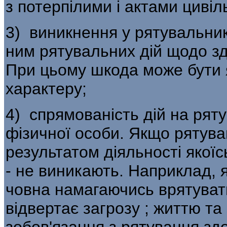
з потерпілими і актами цивіл
3) виникнення у рятувальни
ним рятувальних дій щодо зд
При цьому шкода може бути я
характеру;
4) спрямованість дій на ряту
фізичної особи. Якщо рятув
результатом діяльності якоїс
- не виникають. Наприклад, 
човна намагаючись врятувати
відвертає загрозу ; життю та 
зобов'язання з рятування здо