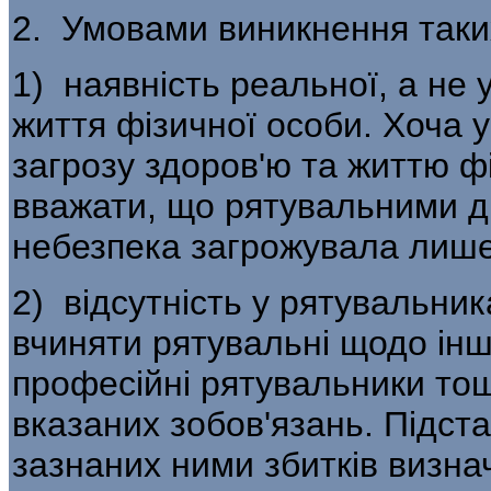
2. Умовами виникнення таких
1) наявність реальної, а не 
життя фізичної особи. Хоча у
загрозу здоров'ю та життю ф
вважати, що рятувальними дії
небезпека загрожувала лише
2) відсутність у рятувальник
вчиняти рятувальні щодо іншої
професійні рятувальники то
вказаних зобов'язань. Підст
зазнаних ними збитків визн