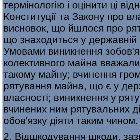
термінологію і оцінити ці ві
Конституції та Закону про вл
висновок, що йшлося про ря
що знаходиться у державній 
Умовами виникнення зобов'я
колективного майна вважалис
такому майну; вчинення гро
рятування майна, що є у дер
власності; виникнення у рят
вчинених ним рятувальних ді
обов'язку діяти таким чином.
2. Відшкодування шкоди, за