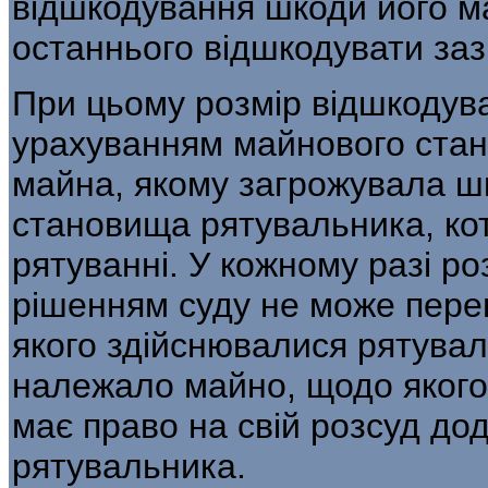
відшкодування шкоди його ма
останнього відшкодувати заз
При цьому розмір відшкодув
урахуванням майнового стан
майна, якому загрожувала шк
становища рятувальника, ко
рятуванні. У кожному разі р
рішенням суду не може пере
якого здійснювалися рятуваль
належало майно, щодо якого 
має право на свій розсуд до
рятувальника.