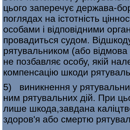
цього заперечує держава-бор
поглядах на істотність цінно
особами і відповідними орга
провадиться судом. Відшкод
рятувальником (або відмова
не позбавляє особу, якій на
компенсацію шкоди рятуваль
5) виникнення у рятувальни
ним рятувальних дій. При ц
лише шкода,завдана каліцт
здоров'я або смертю рятува