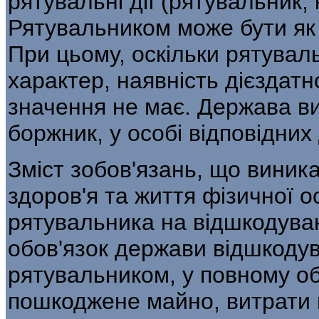
рятувальні дії (рятувальник,
Рятувальником може бути як 
При цьому, оскільки рятувал
характер, наявність дієздат
значення не має. Держава ви
боржник, у особі відповідних
Зміст зобов'язань, що виник
здоров'я та життя фізичної 
рятувальника на відшкодуван
обов'язок держави відшкоду
рятувальником, у повному об
пошкоджене майно, витрати 