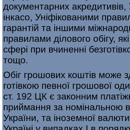
документарних акредитивів,
інкасо, Уніфікованими прави
гарантій та іншими міжнарод
правилами ділового обігу, які
сфері при вчиненні безготів
тощо.
Обіг грошових коштів може 
готівкою певної грошової оди
ст. 192 ЦК є законним платі
приймання за номінальною ва
України, та іноземної валют
Україні у випадках І в поряд