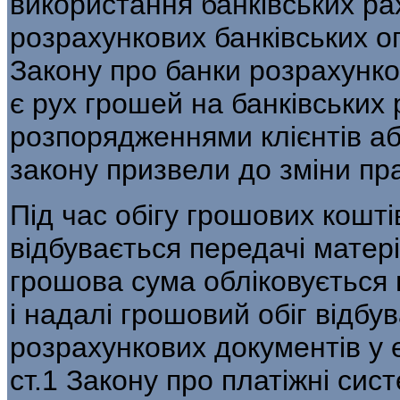
використання банківських рах
розрахункових банківських оп
Закону про банки розрахунк
є рух грошей на банківських 
розпорядженнями клієнтів або
закону призвели до зміни пра
Під час обігу грошових кошті
відбувається передачі матері
грошова сума обліковується 
і надалі грошовий обіг відб
розрахункових документів у 
ст.1 Закону про платіжні сис