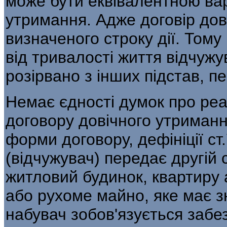
може бути еквівалентною ва
утримання. Адже договір дов
визначеного строку дії. Том
від тривалості життя відчужу
розірвано з інших підстав, 
Немає єдності думок про реа
договору довічного утриман
форми договору, дефініції ст
(відчужувач) передає другій 
житловий будинок, квартиру 
або рухоме майно, яке має зн
набувач зобов'язується забе