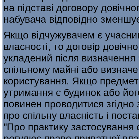
на підставі договору довічно
набувача відповідно зменшу
Якщо відчужувачем є учасник
власності, то договір довічн
укладений після визначення 
спільному майні або визначе
користування. Якщо предмет
утримання є будинок або його
повинен проводитися згідно
про спільну власність і пос
"Про практику застосування
регулює право приватної вл