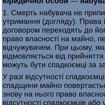
юридичної особи
—
набув
1. Смерть набувача не припи
утримання (догляду). Права і
договором переходять до його
право власності на майно, п
відчужувачем. При цьому, як
відмовляється від прийнятт
можуть бути спадкоємці за з
У разі відсутності спадкоємці
спадщини майно повертаєтьс
знову на нього право власнос
відсутності спадкоємців або 