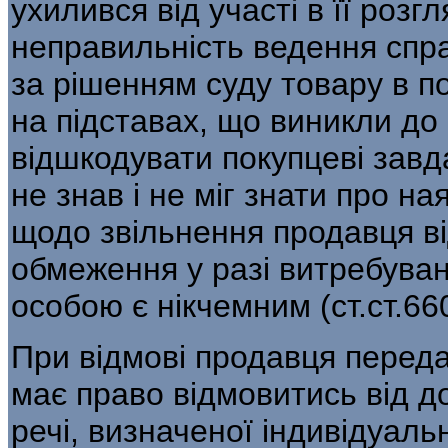
ухилився від участі в її розг
неправильність ведення спра
за рішенням суду товару в п
на підставах, що виникли до
відшкодувати покупцеві завд
не знав і не міг знати про на
щодо звільнення продавця ві
обмеження у разі витребуван
особою є нікчемним (ст.ст.66
При відмові продавця перед
має право відмовитись від д
речі, визначеної індивідуал