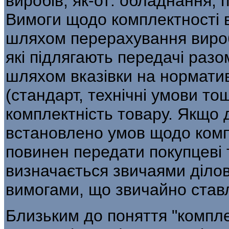
виробів, як-от: обладнання, 
Вимоги щодо комплектності 
шляхом перерахування виробі
які підлягають передачі разо
шляхом вказівки на нормати
(стандарт, технічні умови то
комплектність товару. Якщо 
встановлено умов щодо комп
повинен передати покупцеві 
визначається звичаями діло
вимогами, що звичайно ставля
Близьким до поняття "компле