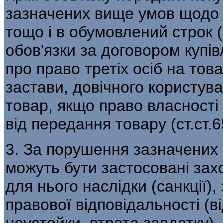
зазначених вище умов щодо к
тощо і в обумовлений строк (
обов'язки за договором купі
про право третіх осіб на тов
застави, довічного користув
товар, якщо право власності
від передання товару (ст.ст.6
3. За порушення зазначених 
можуть бути застосовані зах
для нього наслідки (санкції)
правової відповідальності (в
неустойки, втрата завдатку),