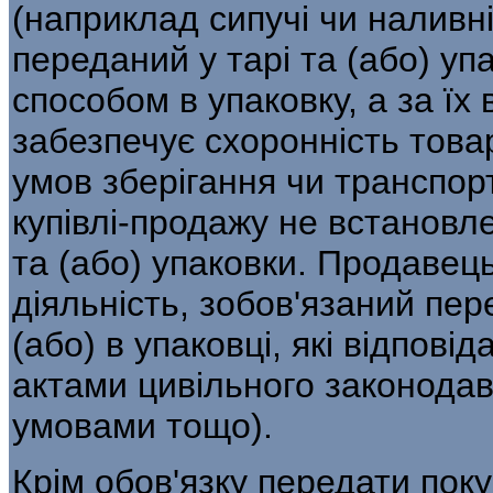
(наприклад сипучі чи наливні
переданий у тарі та (або) у
способом в упаковку, а за їх
забезпечує схоронність това
умов зберігання чи транспо
купівлі-продажу не встановл
та (або) упаковки. Продавец
діяльність, зобов'язаний пер
(або) в упаковці, які відпов
актами цивільного законодав
умовами тощо).
Крім обов'язку передати поку