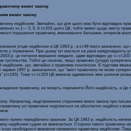
правочину вимог закону
нням вимог закону
равочину недійсним. Звичайно, що для цього має бути відповідна пр
лених чч.1— 3, 5, 6 ст.203 цього ЦК, тобто вимог щодо змісту пр
ості порушення правочину, вчинюваного батьками, інтересів малолі
нання угоди недійсною в ЦК 1963 р., в ст.48 якого зазначено, що н
істю у тлумаченні. При цьому тут мається на увазі невідповідність 
 2003 p. це питання вирішене невдало, адже відповідно до ч.і ст.20
м суспільства. Тобто це означає, якщо правочин (угода) суперечит
й недійсним, що, звичайно є правовим нонсенсом. Є підстави вважат
 5 червня 1997 р. зазначалося, що "зміст правочину не може супере
" (ст.193). Тому ч.і ст.203 ЦК вимагає адекватних змін шляхом розш
ладення правочину, не можуть спричиняти Його недійсність, а Це п
кону. Наприклад, недотримання сторонами вимог закону про письм
равочину усі правочини поділяються на абсолютно недійсні з момент
умов.
 якого прямо передбачено законом. За ЦК 1963 p. недійсність нікче
чину недійсним судом не вимагається. Сторони такого правочину не з
 існує необхідності визнання нікчемного правочину недійсним. Так