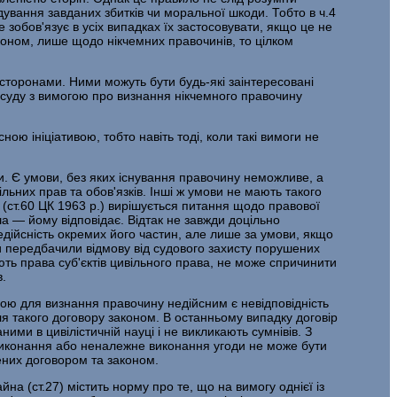
ування завданих збитків чи моральної шкоди. Тобто в ч.4
зобов'язує в усіх випадках їх застосовувати, якщо це не
аконом, лише щодо нікчемних правочинів, то цілком
 сторонами. Ними можуть бути будь-які заінтересовані
 суду з вимогою про визнання нікчемного правочину
ною ініціативою, тобто навіть тоді, коли такі вимоги не
. Є умови, без яких існування правочину неможливе, а
льних прав та обов'язків. Інші ж умови не мають такого
. (ст.60 ЦК 1963 p.) вирішується питання щодо правової
 — йому відповідає. Відтак не завжди доцільно
едійсність окремих його частин, але лише за умови, якщо
ни передбачили відмову від судового захисту порушених
ють права суб'єктів цивільного права, не може спричинити
в.
вою для визнання правочину недійсним є невідповідність
я такого договору законом. В останньому випадку договір
ми в цивілістичній науці і не викликають сумнівів. З
евиконання або неналежне виконання угоди не може бути
чених договором та законом.
 (ст.27) містить норму про те, що на вимогу однієї із