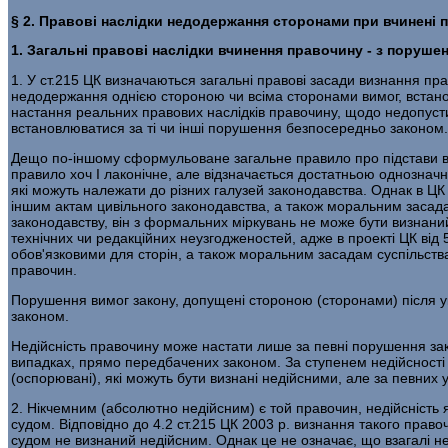
§
2. Правові наслідки недодержання сторонами
при вчинені 
1. Загальні правові наслідки вчинення правочину - з поруше
1. У ст.215 ЦК визначаються загальні правові засади визнання п
недодержання однією стороною чи всіма сторонами вимог, встанов
настання реальних правових наслідків правочину, щодо недопустим
встановлюватися за ті чи інші порушення безпосередньо законом.
Дещо по-іншому сформульоване загальне правило про підстави виз
правило хоч І лаконічне, але відзначається достатньою однозначн
які можуть належати до різних галузей законодавства. Однак в ЦК
іншим актам цивільного законодавства, а також моральним засада
законодавству, він з формальних міркувань не може бути визнани
технічних чи редакційних неузгодженостей, адже в проекті ЦК від
обов'язковими для сторін, а також моральним засадам суспільства
правочин.
Порушення вимог закону, допущені стороною (сторонами) після ук
законом.
Недійсність правочину може настати лише за певні порушення за
випадках, прямо передбачених законом. За ступенем недійсності п
(оспорювані), які можуть бути визнані недійсними, але за певних 
2. Нікчемним (абсолютно недійсним) є той правочин, недійсність
судом. Відповідно до 4.2 ст.215 ЦК 2003 p. визнання такого право
судом не визнаний недійсним. Однак це не означає, що взагалі не