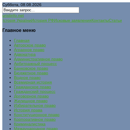
Суббота, 08.08.2026
uristinfo.net
Історія України
История РФ
Исковые заявления
Контакты
Статьи
Главное меню
Главная
Авторское право
Аграрное право
Адвокатура
Административное право
Арбитражный процесс
Банковское право
Бюджетное право
Водное право
Всемирная история
Гражданское право
Гражданский процесс
Договорное право
Жилищное право
Избирательное право
История права
Конституционное право
Корпоративное право
Криминалистика
Международное право