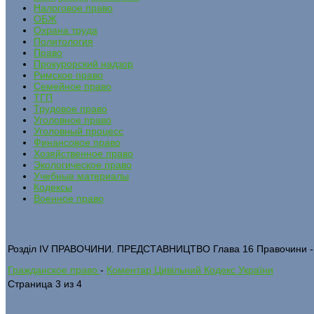
Налоговое право
ОБЖ
Охрана труда
Политология
Право
Прокурорский надзор
Римское право
Семейное право
ТГП
Трудовое право
Уголовное право
Уголовный процесс
Финансовое право
Хозяйственное право
Экологическое право
Учебные материалы
Кодексы
Военное право
Розділ IV ПРАВОЧИНИ. ПРЕДСТАВНИЦТВО Глава 16 Правочини -
Гражданское право
-
Коментар Цивільний Кодекс України
Страница 3 из 4