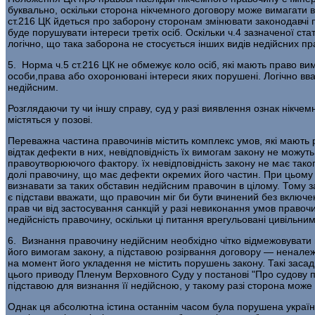
буквально, оскільки сторона нікчемного договору може вимагати 
ст.216 ЦК йдеться про заборону сторонам змінювати законодавчі п
буде порушувати інтереси третіх осіб. Оскільки ч.4 зазначеної ст
логічно, що така заборона не стосується інших видів недійсних пр
5. Норма ч.5 ст.216 ЦК не обмежує коло осіб, які мають право ви
особи,права або охоронювані інтереси яких порушені. Логічно вв
недійсним.
Розглядаючи ту чи іншу справу, суд у разі виявлення ознак нікчемн
містяться у позові.
Переважна частина правочинів містить комплекс умов, які мають 
відтак дефекти в них, невідповідність їх вимогам закону не можут
правоутворюючого фактору. їх невідповідність закону не має таког
долі правочину, що має дефекти окремих його частин. При цьому 
визнавати за таких обставин недійсним правочин в цілому. Тому з
є підстави вважати, що правочин міг би бути вчинений без включе
прав чи від застосування санкцій у разі невиконання умов правоч
недійсність правочину, оскільки ці питання врегульовані цивільним
6. Визнання правочину недійсним необхідно чітко відмежовувати 
його вимогам закону, а підставою розірвання договору — неналеж
на момент його укладення не містить порушень закону. Такі засади
цього приводу Пленум Верховного Суду у постанові "Про судову 
підставою для визнання її недійсною, у такому разі сторона може
Однак ця абсолютна істина останнім часом була порушена українс