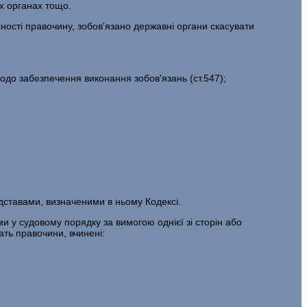
их органах тощо.
сності правочину, зобов'язано державні органи скасувати
до забезпечення виконання зобов'язань (ст.547);
підставами, визначеними в ньому Кодексі.
и у судовому порядку за вимогою однієї зі сторін або
ать правочини, вчинені: