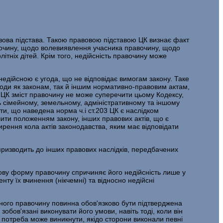
авова підстава. Такою правовою підставою ЦК визнає факт
авочину, щодо волевиявлення учасника правочину, щодо
тніх дітей. Крім того, недійсність правочину може
едійсною є угода, що не відповідає вимогам закону. Таке
угоди як законам, так й іншим нормативно-правовим актам,
3 ЦК зміст правочину не може суперечити цьому Кодексу,
ь сімейному, земельному, адміністративному та іншому
и, що наведена норма ч.і ст.203 ЦК є наслідком
чити положенням закону, інших правових актів, що є
ирення кола актів законодавства, яким має відповідати
ризводить до інших правових наслідків, передбачених
ову форму правочину спричиняє його недійсність лише у
у їх вчинення (нікчемні) та відносно недійсні
много правочину повинна обов'язково бути підтверджена
обов'язані виконувати його умови, навіть тоді, коли він
а потреба може виникнути, якідо сторони виконали певні