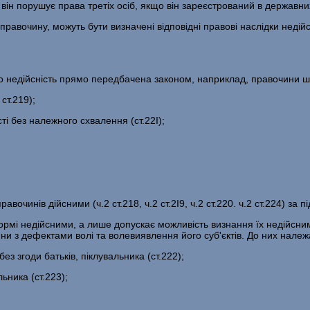
він порушує права третіх осіб, якщо він зареєстрований в державн
правочину, можуть бути визначені відповідні правові наслідки недій
о недійсність прямо передбачена законом, наприклад, правочини шо
ст.219);
ті без належного схвалення (ст.22І);
чинів дійсними (ч.2 ст.218, ч.2 ст.2І9, ч.2 ст.220. ч.2 ст.224) за 
рмі недійсними, а лише допускає можливість визнання їх недійсним
и з дефектами волі та волевиявлення його суб'єктів. До них належ
з згоди батьків, піклувальника (ст.222);
ьника (ст.223);