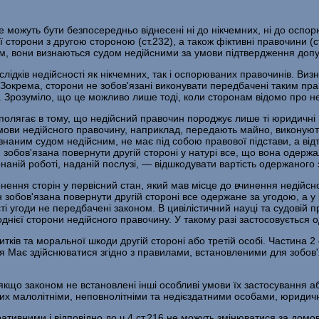
не можуть бути безпосередньо віднесені ні до нікчемних, ні до осп
ї сторони з другою стороною (ст.232), а також фіктивні правочини (
дом, вони визнаються судом недійсними за умови підтвердження доп
ідків недійсності як нікчемних, так і оспорюваних правочинів. Виз
в. Зокрема, сторони не зобов'язані виконувати передбачені таким п
. Зрозуміло, що це можливо лише тоді, коли сторонам відомо про не
лягає в тому, що недійсний правочин породжує лише ті юридичні насл
умови недійсного правочину, наприклад, передають майно, виконують
аним судом недійсним, не має під собою правової підстави, а відт
ін зобов'язана повернути другій стороні у натурі все, що вона одер
наній роботі, наданій послузі, — відшкодувати вартість одержаного 
нення сторін у первісний стан, який мав місце до вчинення недійсно
рін зобов'язана повернути другій стороні все одержане за угодою, а
ті угоди не передбачені законом. В цивілістичний науці та судовій п
нієї сторони недійсного правочину. У такому разі застосовується 
ків та моральної шкоди другій стороні або третій особі. Частина 2
 Має здійснюватися згідно з правилами, встановленими для зобов'я
якщо законом не встановлені інші особливі умови їх застосування аб
ених малолітніми, неповнолітніми та недієздатними особами, юриди
тивними і відповідно до ч.4 ст.216 не можуть змінюватися за домов