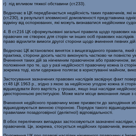
г) під впливом тяжкої обставини (ст.233).
Водночас в ЦК передбачається недійсність таких правочинів, які 
(ст.230), в результаті зловмисної домовленості представника одніє
відміну від оспорюваних, які можуть визнаватися недійсними су
4. В ст.216 ЦК сформульовані загальні правила щодо правових насл
правочин не створює для сторін чи інших осіб правових наслідкі
право відхилити вимоги другої сторони щодо вчинення певних дій
Водночас ЦК встановлює виняток з вищезгаданого правила, який по
практика, сторони досить часто виконують частково чи повністю 
Вчинення таких дій за нікчемним правочином або правочином, визн
положення про те, що у разі недійсності правочину кожна із стор
зокрема тоді, коли одержане полягає в користуванні майном, вико
Застосування зазначених правових наслідків засвідчує факт повер
ст.48 ЦК 1963 p., згідно з якою за недійсною угодою кожна зі сто
відшкодувати його вартість у грошах, якщо інші наслідки недійснос
двосторонньою реституцією. Може мати місце виконання лише з од
Вчинення недійсного правочину може призвести до заподіяння збит
відшкодовуються винною стороною. Порядок такого відшкодування
правилами позадоговірної (деліктної) відповідальності.
В обох перелічених випадках застосовуються зазначені наслідки, 
правочинів. Це, зокрема, стосується недійсних правочинів, вчин
Положення ЦК про правові наслідки нікчемного правочину є Імпера