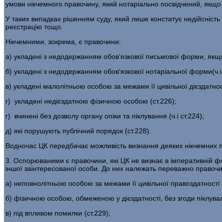
умови нікчемного правочину, який нотаріально посвідчений, якщо 
У таких випадках рішенням суду, який лише констатує недійсність 
реєстрацію тощо.
Нікчемними, зокрема, є правочини:
а) укладені з недодержанням обов'язкової письмової форми, якщ
б) укладені з недодержанням обов'язкової нотаріальної форми(ч.і 
в) укладені малолітньою особою за межами її цивільної дієздатнос
г) укладені недієздатною фізичною особою (ст.226);
г) вчинені без дозволу органу опіки та піклування (ч.і ст.224);
д) які порушують публічний порядок (ст.228).
Водночас ЦК передбачає можливість визнання деяких нікчемних право
3. Оспорюваними є правочини, які ЦК не визнає в імперативній фо
іншої заінтересованої особи. До них належать переважно правочин
а) неповнолітньою особою за межами її цивільної правоздатності бе
б) фізичною особою, обмеженою у дієздатності, без згоди піклувал
в) під впливом помилки (ст.229);