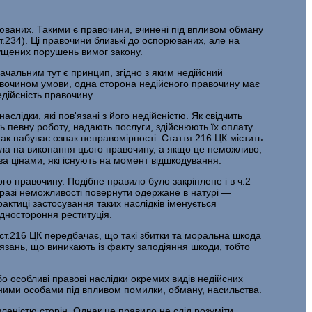
орюваних. Такими є правочини, вчинені під впливом обману
ст.234). Ці правочини близькі до оспорюваних, але на
ущених порушень вимог закону.
начальним тут є принцип, згідно з яким недійсний
равочином умови, одна сторона недійсного правочину має
дійсність правочину.
ідки, які пов'язані з його недійсністю. Як свідчить
 певну роботу, надають послуги, здійснюють їх оплату.
ак набуває ознак неправомірності. Стаття 216 ЦК містить
жала на виконання цього правочину, а якщо це неможливо,
за цінами, які існують на момент відшкодування.
го правочину. Подібне правило було закріплене і в ч.2
 у разі неможливості повернути одержане в натурі —
рактиці застосування таких наслідків іменується
одностороння реституція.
 ст.216 ЦК передбачає, що такі збитки та моральна шкода
зань, що виникають із факту заподіяння шкоди, тобто
о особливі правові наслідки окремих видів недійсних
чними особами під впливом помилки, обману, насильства.
леністю сторін. Однак це правило не слід розуміти