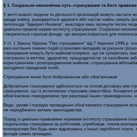
§ 1. Соціально-економічна суть страхування та його правов
У житті кожної людини та діяльності орга­нізацій можуть настати
шкода майну, ушкоджується здоров'я або настає навіть смерть гром
теплохода "Адмірал Нахімов", внаслідок яких загинули тисячі люд
цивільно-правові норми інституту страхування. Соціально-економ
створюються страхові фонди, цю використовуються для компенсаці
У ст. 1 Закону України "Про страхування" від 7 березня 1996 р. п
разі настання певних подій (страхових випадків) за рахунок грош
страхування можуть бути майнові інтереси, що не суперечать зако
пов'язаних із життям, здоров'ям, працездат­ністю та пенсійним 
користуванням і розпо­рядженням майном;
страхування
відповід
заподіяної юридичній особі.
Страхування може бути
добровільним
або
обов
'
язковим
.
Добровільне страхування здійснюється на основі договору між ст
страхування, що їх встановлює страховик самостійно. Конкретні
обов'язковою передумовою при реалізації інших право­відносин, н
Види, умови і порядок проведення обов'язкового страху­вання вст
не передбачено актами законодавства.
Поряд із цивільно-правовими нормами інституту страху­вання існу
соціальному страхуванні за робітників, службовців, чле­нів коопе
кооперативи без будь-яких відрахувань з їхньої заробітної плати,
фондів самих громадян.