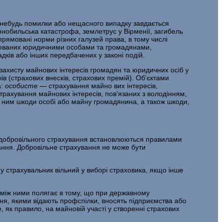
м-небудь помилки або нещасно­го випадку завдається
орнобильська катастрофа, землетрус у Вірменії, загибель
рямовані норми різних галузей права, в тому числі
йснюваних юридичними особами та громадянами,
ків або інших передбачених у законі подій.
 захисту майнових інтересів громадян та юридичних осіб у
в (страхових внесків, страхових премій). Об'єктами
а:
особисте
— страхування майно вих інтересів,
трахування майнових інтересів, пов'язаних з володінням,
ї ним шкоди особі або майну громадянина, а також шкоди,
я добровільного страхування встановлюються пра­вилами
ання. Добровільне страхування не може бути
 страхувальник вільний у виборі стра­ховика, якщо інше
ь між ними полягає в тому, що при держав­ному
ання, якими відають профспілки, вносять підприємства або
, як правило, на майновій участі у створенні страхових