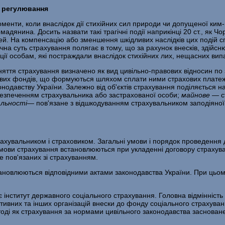
е регулювання
 моменти, коли внаслідок дії стихійних сил природи чи допущеної ки
адянина. Досить назвати такі трагічні події наприкінці 20 ст., як Ч
ей. На компенсацію або зменшення шкідливих наслідків цих подій сп
ічна суть страху­вання полягає в тому, що за рахунок внесків, зді
ї особам, які постраждали внаслідок стихійних лих, нещасних випад
оняття страхування визначено як вид цивільно-пра­вових відносин по
ових фондів, що формуються шля­хом сплати ними страхових платежі
нодавству України. Залежно від об'єктів страхування поділяється н
забезпеченням страхувальника або застрахованої особи;
майнове
— с
альності
— пов'яза­не з відшкодуванням страхувальником заподіяно
рахувальником і страховиком. Загальні умови і порядок проведенн
 умови страхування встановлюються при укладенні договору страхув
е пов'язаних зі страхуванням.
ановлюються відповідними актами законодавства України. При цьому
є інститут державного соціального страхування. Головна відмінніст
ративних та інших організацій внески до фонду соціального страхув
 тоді як страхування за нормами ци­вільного законодавства засноване