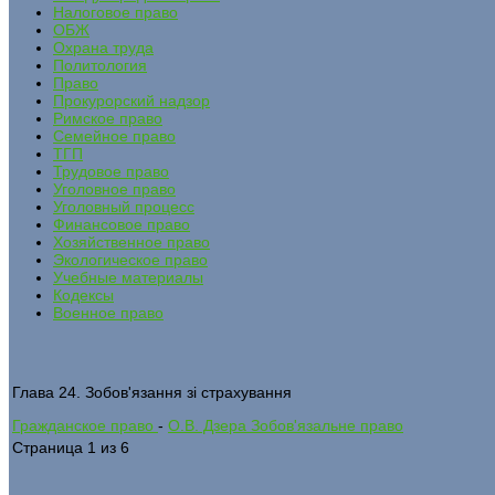
Налоговое право
ОБЖ
Охрана труда
Политология
Право
Прокурорский надзор
Римское право
Семейное право
ТГП
Трудовое право
Уголовное право
Уголовный процесс
Финансовое право
Хозяйственное право
Экологическое право
Учебные материалы
Кодексы
Военное право
Глава 24. Зобов'язання зі страхування
Гражданское право
-
О.В. Дзера Зобов'язальне право
Страница 1 из 6