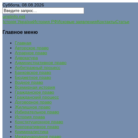
Суббота, 08.08.2026
uristinfo.net
Історія України
История РФ
Исковые заявления
Контакты
Статьи
Главное меню
Главная
Авторское право
Аграрное право
Адвокатура
Административное право
Арбитражный процесс
Банковское право
Бюджетное право
Водное право
Всемирная история
Гражданское право
Гражданский процесс
Договорное право
Жилищное право
Избирательное право
История права
Конституционное право
Корпоративное право
Криминалистика
Международное право