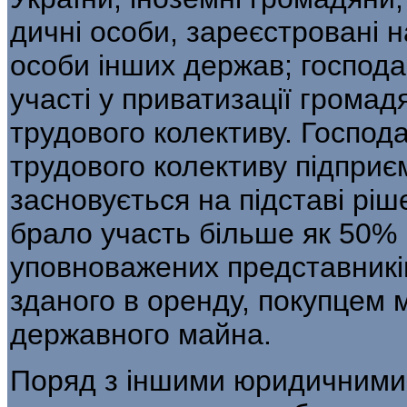
дичні особи, зареєстровані н
особи інших держав; господа
участі у приватизації грома
тру­дового колективу. Господ
трудового колективу підприє
засновується на підставі ріш
брало участь більше як 50% 
уповноважених пред­ставників
зданого в оренду, по­купцем
державного майна.
Поряд з іншими юридичними