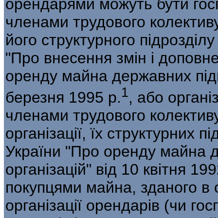
орендарями можуть бути госп
членами трудового колектив
його структурного підрозділу
"Про внесення змін і доповн
оренду майна державних підп
1
березня 1995 р.
, або органі
членами трудо­вого колектив
організації, їх структурних п
України "Про оренду майна 
організацій" від 10 квітня 19
покупцями майна, зданого в 
організації орендарів (чи го