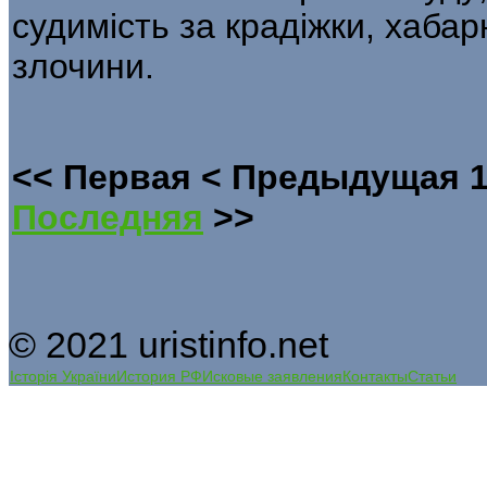
судимість за крадіжки, хабар
злочини.
<<
Первая
<
Предыдущая
Последняя
>>
© 2021 uristinfo.net
Історія України
История РФ
Исковые заявления
Контакты
Статьи