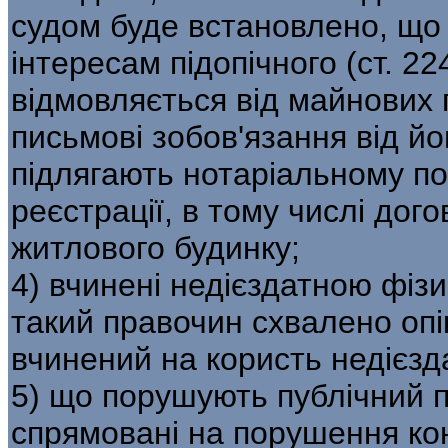
судом буде встановлено, що 
інтересам підопічного (ст. 22
відмовляється від майнових 
письмові зобов'язання від йог
підлягають нотаріальному по
реєстрації, в тому числі дог
житлового будинку;
4) вчинені недієздатною фіз
такий правочин схвалено опі
вчинений на користь недієзда
5) що порушують публічний п
спрямовані на порушення кон