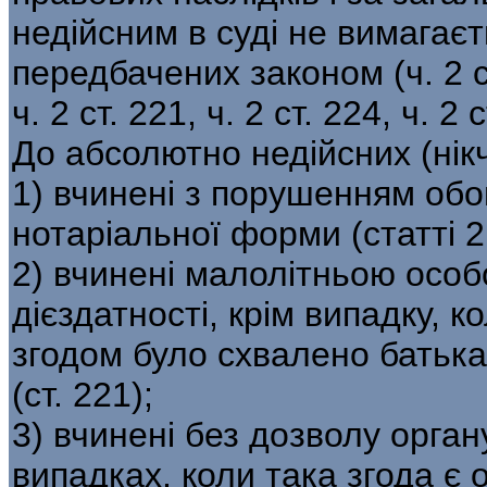
недійсним в суді не вимагаєть
передбачених законом (ч. 2 ст.
ч. 2 ст. 221, ч. 2 ст. 224, ч. 2 
До абсолютно недійсних (нік
1) вчинені з порушенням обо
нотаріальної форми (статті 
2) вчинені малолітньою особ
дієздатності, крім випадку, 
згодом було схвалено батька
(ст. 221);
3) вчинені без дозволу органу
випадках, коли така згода є 