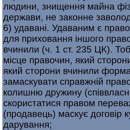
людини, знищення майна фіз
держави, не законне заволоді
6) удавані. Удаваним є прав
для приховання іншого право
вчинили (ч. 1 ст. 235 ЦК). Т
місце правочин, який сторон
який сторони вчинили форм
замаскувати справжній прав
колишню дружину (співвласн
скористатися правом переваж
(продавець) маскує договір к
дарування;