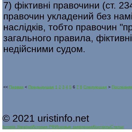
7) фіктивні правочини (ст. 2
правочин укладений без нам
наслідків, тобто правочин "п
загального правила, фіктивн
недійсними судом.
<<
Первая
<
Предыдущая
1
2
3
4
5
6
7
8
Следующая
>
Последня
© 2021 uristinfo.net
Історія України
История РФ
Исковые заявления
Контакты
Статьи