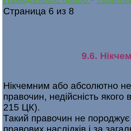
Страница 6 из 8
9.6. Нікче
Нікчемним або абсолютно не
правочин, недійсність якого 
215 ЦК).
Такий правочин не породжує
правових наслідків і за заг