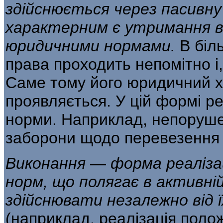
здійснюється через пасивну п
характерним є утримання ві
юридичними нормами.
В біл
права проходить непомітно і,
Саме тому його юридичний х
проявляється. У цій формі р
норми. Наприклад, непоруше
заборони щодо перевезення 
Виконання
—
форма реалізац
норм, що полягає в активній 
здійснювати незалежно від 
(наприклад, реалізація полож