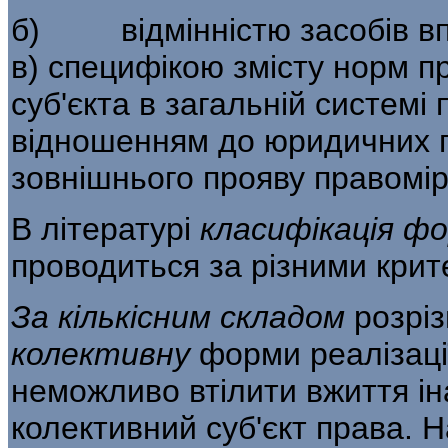
б) відмінністю засобів впл
в) специфікою змісту норм пр
суб'єкта в загальній системі
відношенням до юридичних п
зовнішнього прояву правомір
В літературі
класифікація фо
проводиться за різними крит
За кількісним складом
розрі
колективну
форми реалізації
неможливо втілити вжиття і
колективний суб'єкт права. На