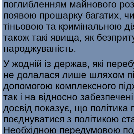
поглибленням майнового ро
появою прошарку багатих, чи
тіньовою та кримінальною дія
також такі явища, як безприт
народжуваність.
У жодній із держав, які переб
не долалася лише шляхом пі
допомогою комплексного підхо
так і на відносно забезпечен
досвід показує, що політика 
поєднуватися з політикою ст
Необхідною передумовою под