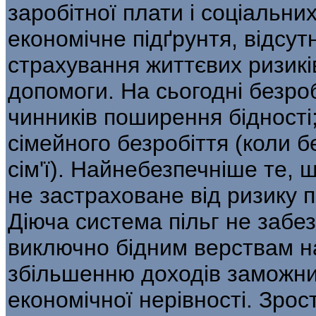
заробітної плати і соціальни
економічне підґрунтя, відсут
страхування життєвих ризикі
допомоги. На сьогодні безроб
чинників поширення бідності
сімейного безробіття (коли б
сім'ї). Найнебезпечніше те,
не застраховане від ризику п
Діюча система пільг не забе
виключно бідним верствам н
збільшенню доходів заможни
економічної нерівності. Зрос