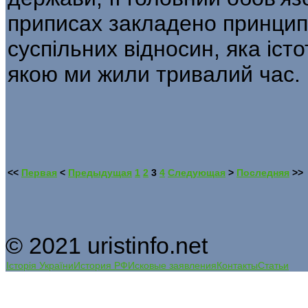
приписах закладено принцип
суспільних відносин, яка істот
якою ми жили тривалий час.
<<
Первая
<
Предыдущая
1
2
3
4
Следующая
>
Последняя
>>
© 2021 uristinfo.net
Історія України
История РФ
Исковые заявления
Контакты
Статьи