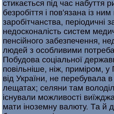
стикається під час набуття р
безробіття і пов'язана із ни
заробітчанства, періодичні з
недосконалість систем меди
пенсійного забезпечення, не
людей з особливими потреба
Побудова соціальної держави
повільніше, ніж, приміром, у
від України, не перебувала в
лещатах; селяни там володі
існували можливості виїжджа
мати іноземну валюту. Та й д