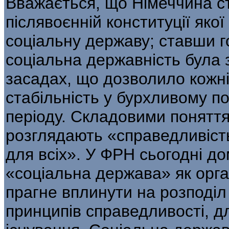
Вважається, що Німеччина с
післявоєнній конституції яко
соціальну державу; ставши 
соціальна державність була 
засадах, що дозволило кожні
стабільність у бурхливому по
періоду. Складовими понятт
розглядають «справедливість
для всіх». У ФРН сьогодні д
«соціальна держава» як орга
прагне вплинути на розподіл 
принципів справедливості, д