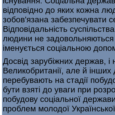
існування. Соціальна держа
відповідно до яких кожна лю
зобов'язана забезпечувати с
Відповідальність суспільства
людини не задовольняються
іменується соціальною допо
Досвід зарубіжних держав, і
Великобританії, але й інших д
перебувають на стадії побуд
бути взяті до уваги при розр
побудову соціальної держави
проблем молодої Української