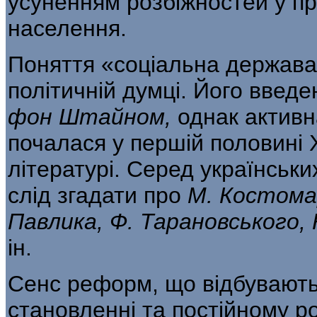
усуненням розбіжностей у пр
населення.
Поняття «соціальна держава
політичній думці. Його введе
фон Штайном,
однак активн
почалася у першій половині X
літературі. Серед українськи
слід згадати про
М. Костома
Павлика, Ф. Тарановського,
ін.
Сенс реформ, що відбуваютьс
становленні та постійному ро