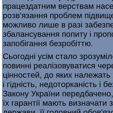
працездатним верствам насе
розв'язання проблем підвищ
можливо лише в разі забезпе
збалансування попиту і пропо
запобігання безробіттю.
Сьогодні усім стало зрозумі
повинні реалізовуватися че
цінностей, до яких належать 
і гідність, недоторканість і 
Закону України передбачено,
їх гарантії мають визначати з
держави, її головний обов'яз