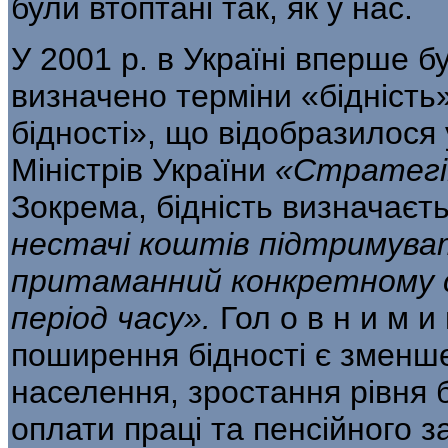
були втоптані так, як у нас.
У 2001 р. в Україні вперше б
визначено терміни «бідність»
бідності», що відобразилося
Міністрів України
«Стратегії
Зокрема, бідність визначаєт
нестачі коштів підтримува
притаманний конкретному с
період часу».
Гол о в н и м 
поширення бідності є зменше
населення, зростання рівня б
оплати праці та пенсійного з