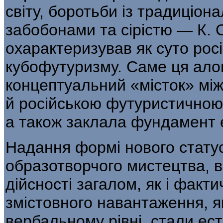
світу, боротьби із традиці­о
забобонами та сірістю — К. 
охарактеризував як суто росі
кубофутуризму. Саме ця алог
концептуальний «місток» між
й російською футуристичною
а також заклала фундамент 
Надання формі нового стату
образотвор­чого мистецтва, 
дійсності загалом, як і фак­т
змістовного навантаження, я
вербальному рівні, стали е