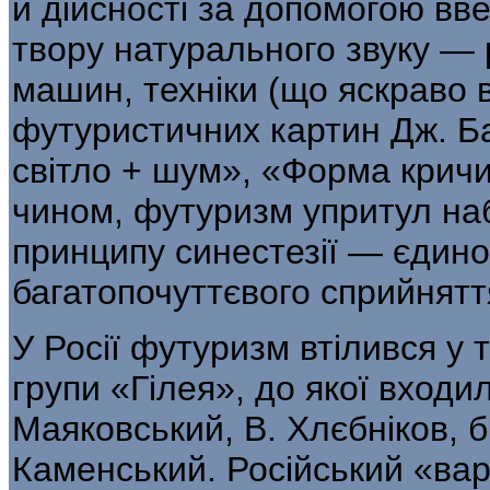
й дійсності за допо­могою в
твору натурального звуку — 
машин, техніки (що яскраво 
футуристичних картин Дж. Б
світло + шум», «Форма кричить
чином, футуризм упритул на
принципу синесте­зії — єдино
багатопочуттєвого сприйнятт
У Росії футуризм втілився у 
групи «Гілея», до якої входил
Маяковський, В. Хлєбніков, б
Каменський. Російський «вар