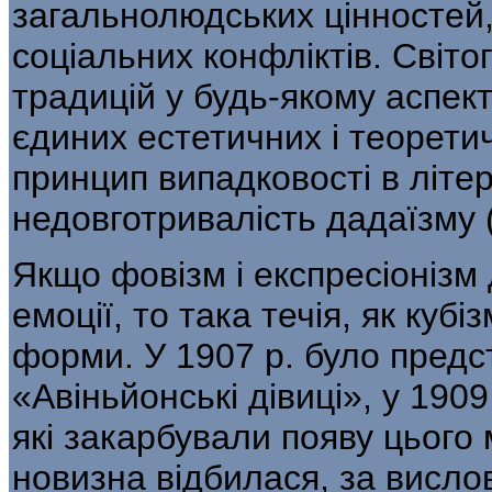
загальнолюдських цінностей,
соціальних конфліктів. Світог
традицій у будь-якому аспекті
єдиних естетичних і теоретич
принцип випадковості в літер
недовготривалість дадаїзму 
Якщо фовізм і експресіонізм
емоції, то така течія, як куб
форми. У 1907 р. було предс
«Авіньйонські дівиці», у 190
які закарбували появу цього
новизна відбилася, за висло