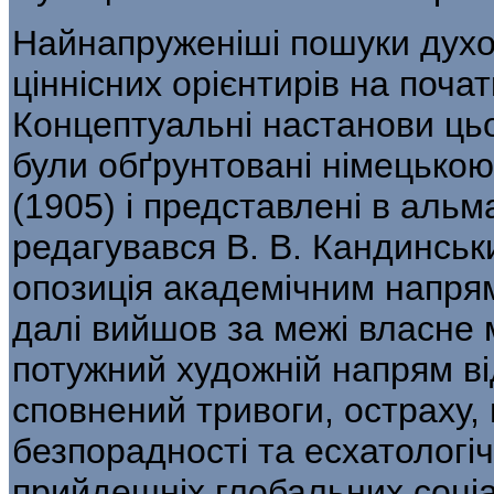
Найнапруженіші пошуки духов
ціннісних орієнтирів на почат
Концептуальні на­станови цьо
були обґрунтовані німець­ко
(1905) і представлені в альм
редагувався В. В. Кандинськ
опозиція академічним напрям
далі вийшов за межі власне 
потужний художній напрям ві
сповнений тривоги, остраху, 
безпорадності та есхатологі
прийдешніх глобальних соціа