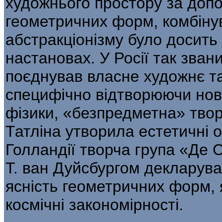
художнього простору за доп
геометричних форм, комбіну
абстракціонізму було досить
настановах. У Росії так зва
поєднував власне художнє та
специфічно відтворюючи нові 
фізики, «без­предметна» твор
Татліна утворила естетичні о
Голландії творча група «Де С
Т. ван Дуйсбургом декларувал
ясність геометричних форм, я
космічні закономірності.