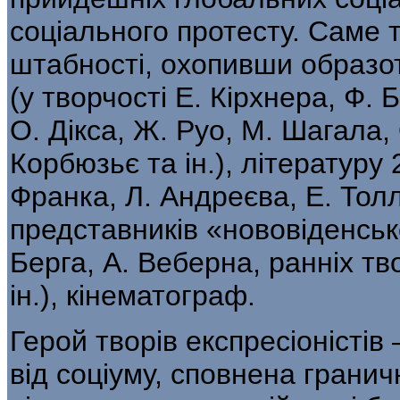
соціального протесту. Саме 
штабності, охопивши образот
(у твор­чості Е. Кірхнера, Ф.
О. Дікса, Ж. Руо, М. Шагала, 
Корбюзьє та ін.), літературу 
Франка, Л. Андреєва, Е. Толл
представників «нововіденськ
Берга, А. Веберна, ранніх тв
ін.), кінематограф.
Герой творів експресіоністі
від соціуму, сповнена гранич