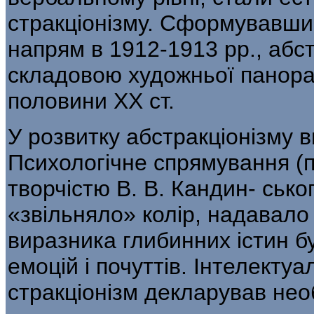
стракціонізму. Сформувавши
напрям в 1912-1913 рр., абс
складовою художньої панора
половини XX ст.
У розвитку абстракціонізму 
Психо­логічне спрямування 
творчістю В. В. Кандин- сько
«звільняло» колір, надавало
виразника глибинних істин б
емоцій і почуттів. Інтелекту
стракціонізм декларував нео