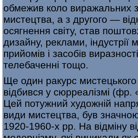
обмежив коло вира­жальних 
мистецтва, а з другого — ві
осягнення світу, став пошто
дизайну, реклами, індустрії
прийомів і засобів виразності
телебаченні тощо.
Ще один ракурс мистецького 
від­бився у сюрреалізмі (фр.
Цей потужний художній напря
види мистецтва, був знач­н
1920-1960-х рр. На відміну в
модернізму, які виникали як 