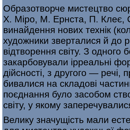
Образотворче мистецтво сюр
Х. Міро, М. Ернста, П. Клеє, С
винайдення нових технік (кола
художники зверталися й до р
відтворення світу. З одного 
закарбовували ірреальні фор
дійсності, з другого — речі,
бивалися на складові частин
поєднання було засобом ств
світу, у якому заперечува­лис
Велику значущість мали ест