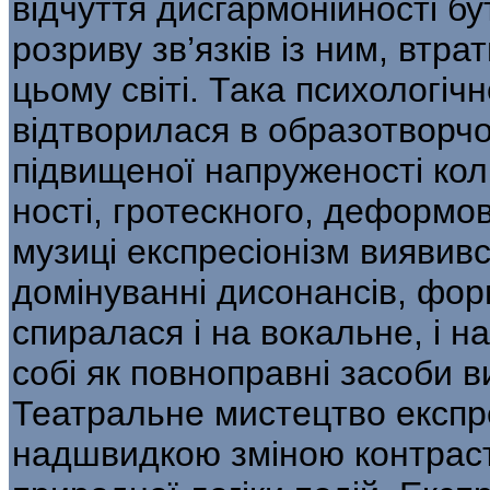
відчуття дис­гармонійності бут
розриву зв’язків із ним, втра
цьому світі. Така психологі
відтворилася в образотворчо
підвищеної напруженості коль
ності, гротескного, деформов
музиці експресіонізм виявивс
домінуванні дисонан­сів, фор
спиралася і на вокальне, і н
собі як повноправні засоби ви
Театральне мистецтво експре
надшвидкою зміною контраст