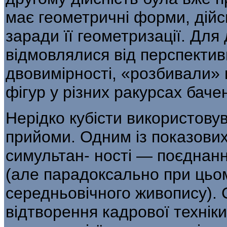
має геометричні форми, дійс
заради її геометризації. Для
відмов­лялися від перспектив
двовимірності, «розбивали» 
фігур у різних ракурсах баче
Нерідко кубісти використову
при­йоми. Одним із показови
симультан- ності — поєднанн
(але парадоксально при цьом
середньовічного живопису). 
відтворення кадрової техніки