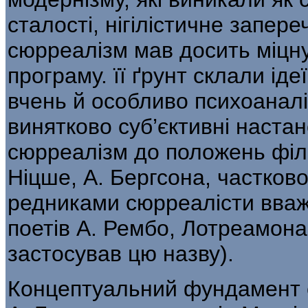
сталості, нігілістичне запере
сюрреалізм мав досить міцн
програму. її ґрунт склали ідеї
вчень й особливо психоаналі
винятково суб’єктивні на­ст
сюрреалізм до положень філос
Ніцше, А. Бергсона, частково
редниками сюрреалісти вваж
поетів А. Рембо, Лотреамона
застосував цю назву).
Концептуальний фундамент 