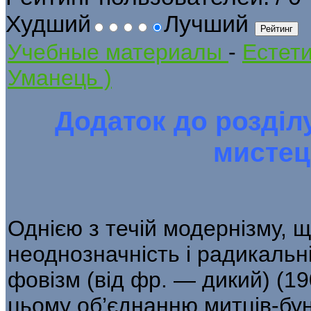
Худший
Лучший
Учебные материалы
-
Естети
Уманець )
Додаток до розділ
мистец
Однією з течій модернізму, щ
неоднознач­ність і радикальн
фовізм (від фр. — дикий) (19
цьому об’єднанню митців-бун