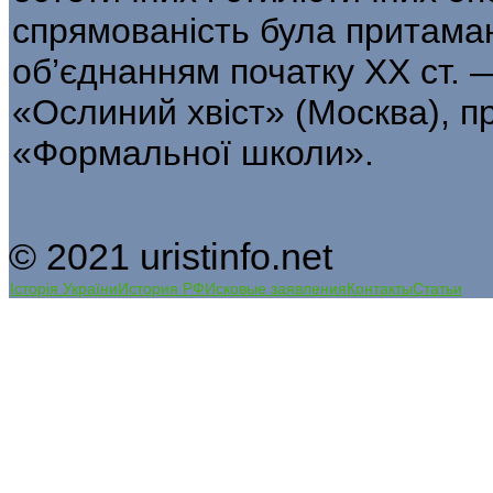
спрямованість була притама
об’єднанням початку XX ст. 
«Ослиний хвіст» (Москва), 
«Формальної школи».
© 2021 uristinfo.net
Історія України
История РФ
Исковые заявления
Контакты
Статьи