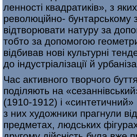
ленності квадратиків», з яки
революційно- бунтарському 
відтворювати натуру за допом
тобто за допомогою геометри
відбивав нові культурні тен
до індустріалізації й урбанізац
Час активного творчого бутт
по­діляють на «сезаннівський
(1910-1912) і «синтетичний»
з них художники прагнули ві
предметах, людських фігурах
другому дійсність була вже 