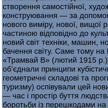
створення самостійної, худо
конструювання — за допомого
нового виміру, нової, вищої 
частиною відповідно до куль
новий світ техніки, машин, н
бачення світу. Саме тому на
«Трамвай В» (лютий 1915 р.) 
об’єднали принципи кубістич
геометричні складові та про
туризму) оспівували цей но
— час і простір буття людств
боротьби із пере­шкодами на