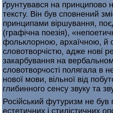
ґрунтувався на принципово н
тексту. Він був сповнений з
принци­пами віршування, поє
(графічна по­езія), «непоет
фольклорною, архаїч­ною, 
словотворчістю, адже нові ре
закарбування на вербальному 
словотворчості полягала в не
нової мови, вільної від побу
глибинного сенсу звуку та з
Російський футуризм не був 
естетичних і стилістичних о