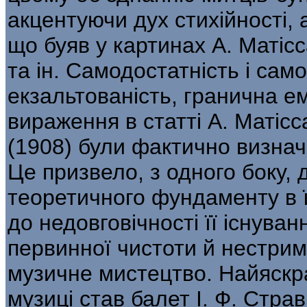
акцентуючи дух стихійності, 
що буяв у картинах А. Матісс
та ін. Самодостатність і сам
екзальтованість, гранична ем
вираження в стат­ті А. Матіс
(1908) були фактично визна­ч
Це призвело, з одного боку, д
теоретичного фундаменту в її
до недовговічності її існув
первинної чистоти й нестрим
музичне мистецтво. Найяскр
музиці став балет І. Ф. Стра