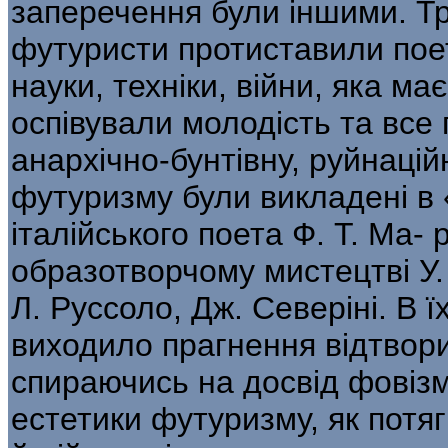
заперечення були іншими. Тр
футуристи протиставили поети
науки, техніки, війни, яка має
оспівували молодість та все
анархічно-бунтівну, руйнаці
футуризму були викладені в
італійського поета Ф. Т. Ма- рі
образотворчому мистецтві У. 
Л. Руссоло, Дж. Северіні. В 
виходило прагнення відтвори
спира­ючись на досвід фовізм
естетики фу­туризму, як пот