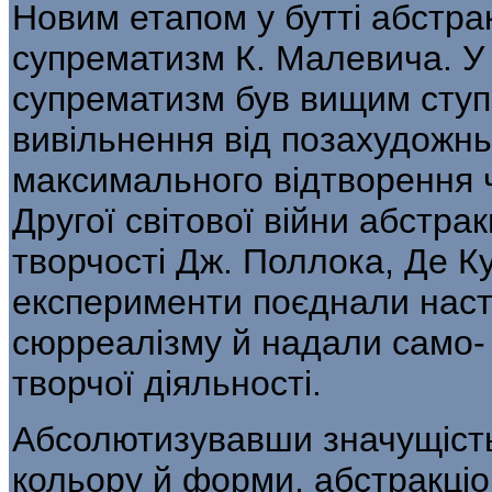
Новим етапом у бутті абстра
супрематизм К. Малевича. У 
супрематизм був вищим ступ
вивільнення від позахудожньо
максимального відтворення чи
Другої світової війни абстрак
творчості Дж. Поллока, Де Кун
експерименти поєднали наст
сюрреалізму й надали само- 
творчої діяльності.
Абсолютизувавши значущість 
кольору й форми, абстракціон