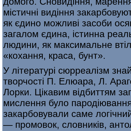
домого. Сновидіння, марення,
містичні видіння закарбовують
як єдино можли­ві засоби осяг
загалом єдина, істинна реаль
людини, як максимальне вті
«кохання, краса, бунт».
У літературі сюрреалізм зна
творчості П. Елюара, Л. Араго
Лорки. Цікавим відбиттям за
мислення було пародіюван­ня
закарбовували саме логічний
— промовок, словників, антол