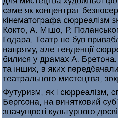
для мистецтва художньої фо
саме як концен­трат безпосер
кінематографа сюрреалізм з
Кокто, А. Мішо, Р. Поланськог
Годара. Театр не був прива
напряму, але тенденції сюрр
билися у драмах А. Бретона, 
та інших, в яких передбачал
театрального мистецтва, зок
Футуризм, як і сюрреалізм, с
Бергсона, на винятковий суб’
значущості культурно­го досв