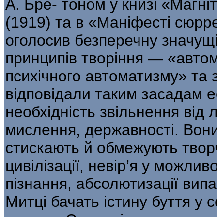
А. Бре- тоном у книзі «Магнітн
(1919) та в «Ма­ніфесті сюрр
оголосив безперечну значу­щ
принципів творіння — «авто
психічного автоматизму» та 
відповідали таким засадам е
необхідність звільнення від л
мислення, державності. Вони
стискають й обмежують твор
цивілізації, невір’я у можлив
пізнання, абсолютизації випад
Митці бачать істину буття у с