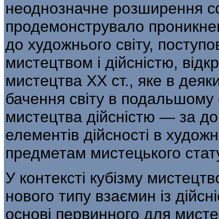
неоднознач­не розширення с
продемонструвало про­никне
до художнього світу, поступо
мистецтвом і дійсністю, відк
мистецтва XX ст., яке в деяк
бачення світу в подальшому 
мистецтва дійсніс­тю — за 
елементів дійсності в художні
предметам мистецького стату
У контексті кубізму мистецт
нового типу взаємин із дійс
основі первинного для мисте