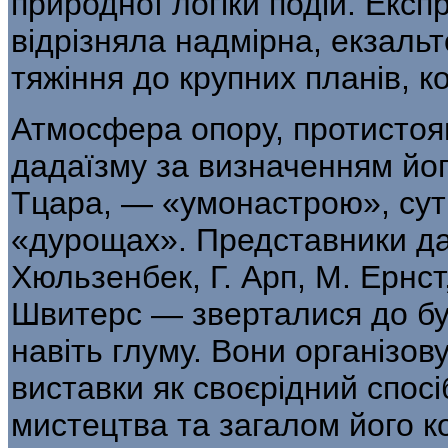
природної логіки подій. Експ
відрізняла надмірна, екзаль
тяжіння до крупних планів, к
Атмосфера опору, протистоя
дадаїзму за ви­значенням йо
Тцара, — «умонастрою», сутн
«дурощах». Представники дад
Хюльзенбек, Г. Арп, М. Ернст,
Швитерс — зверталися до бур
навіть глуму. Вони орга­нізо
виставки як своєрідний спосіб
мистецтва та загалом його к