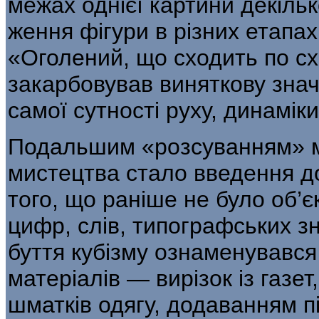
межах однієї картини декіль
ження фігури в різних етапа
«Оголений, що сходить по схо
закарбовував винятко­ву зна
самої сутності руху, динамік
Подальшим «розсуванням» м
мистецтва стало введення д
того, що раніше не було об’є
цифр, слів, типографських з
буття кубізму ознаменувавс
матеріалів — вирізок із газет
шматків одягу, додаванням пі