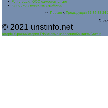
Регистрация ООО самостоятельно
Как юристу повысить заработок
<<
Первая
<
Предыдущая
31
32
33
34
Стран
© 2021 uristinfo.net
Історія України
История РФ
Исковые заявления
Контакты
Статьи