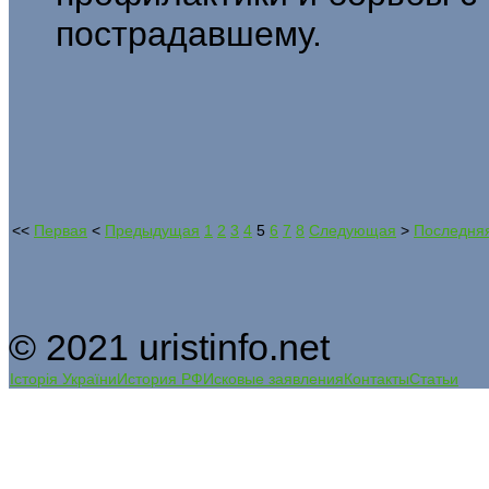
пострадавшему.
<<
Первая
<
Предыдущая
1
2
3
4
5
6
7
8
Следующая
>
Последня
© 2021 uristinfo.net
Історія України
История РФ
Исковые заявления
Контакты
Статьи