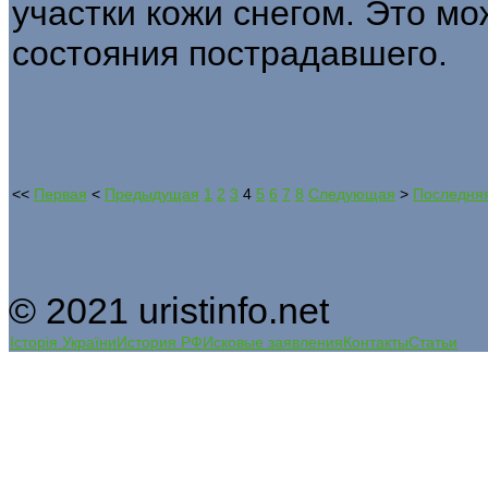
участки кожи снегом. Это м
состояния пострадавшего.
<<
Первая
<
Предыдущая
1
2
3
4
5
6
7
8
Следующая
>
Последня
© 2021 uristinfo.net
Історія України
История РФ
Исковые заявления
Контакты
Статьи