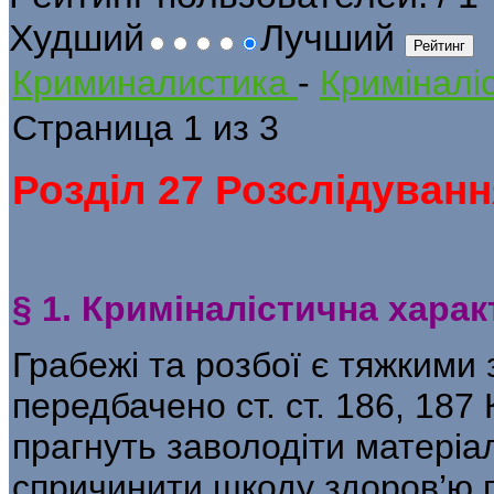
Худший
Лучший
Криминалистика
-
Криміналіс
Страница 1 из 3
Розділ 27 Розслідуванн
§ 1. Криміналістична харак
Грабежі та розбої є тяжкими 
перед­бачено ст. ст. 186, 187
прагнуть заволо­діти матеріа
спричинити шкоду здоров’ю п