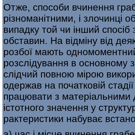
Отже, способи вчинення граб
різноманітними, і злочинці 
випадку той чи інший спо­сіб
обставин. На відміну від дея
розбої мають одномоментний
розслідування в основному за
слідчий повною мірою викори
одержав на початковій стадії
працювати з матеріальними 
істотного значення у структур
рактеристики набуває встано
а) час і місце вчинення граб