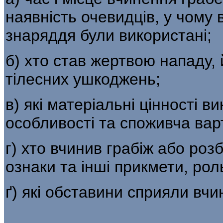
наяв­ність очевидців, у чому
знаряддя були ви­користані;
б) хто став жертвою нападу, й
тілесних ушкоджень;
в) які матеріальні цінності ви
особли­вості та споживча варт
г) хто вчинив грабіж або розб
озна­ки та інші прикмети, ро
ґ) які обставини сприяли вч