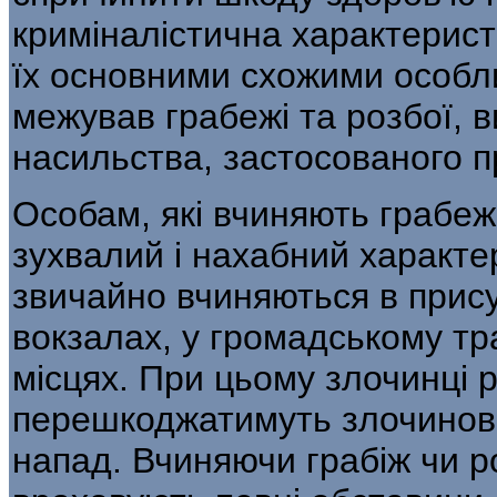
криміналістична характерист
їх основними схожими особл
межував грабежі та розбої, в
насильства, застосованого пр
Особам, які вчиняють грабежі
зух­валий і нахабний характе
звичайно вчиняються в прису
вокзалах, у громад­ському тр
місцях. При цьому злочинці 
перешкоджатимуть злочинові
напад. Вчиняючи грабіж чи р