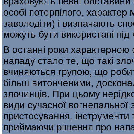
враховують певні обставини (
особі потерпілого, характер
заволодіти) і визначають спос
можуть бути викорис­тані під
В останні роки характерною 
нападу стало те, що такі злоч
вчиняються групою, що робит
більш витонченими, доскона
злочинців. При цьому нерідко
види сучасної вогнепальної з
пристосування, інструменти т
приймаючи рішення про напад