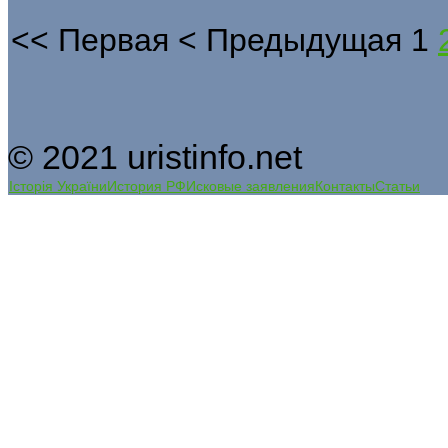
<<
Первая
<
Предыдущая
1
© 2021 uristinfo.net
Історія України
История РФ
Исковые заявления
Контакты
Статьи