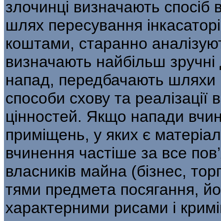
злочинці ви­значають спосіб
шлях пересування інка­сатор
коштами, старанно аналізуют
визначають найбільш зручні 
напад, передбачають шляхи в
способи схову та реалізації
цінностей. Якщо напади вчи
приміщень, у яких є матеріаль
вчинення частіше за все пов’
власників майна (бізнес, тор
тями предмета посягання, йо
характерними рисами і крим