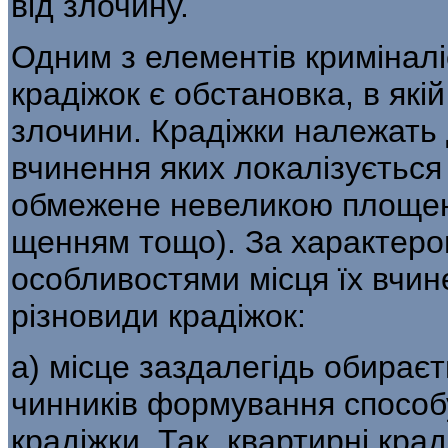
від злочину.
Одним з елементів криміналі
крадіжок є об­становка, в які
злочини. Крадіжки належать 
вчинення яких локалізується 
обмежене невеликою площею 
щенням тощо). За характером
особливостями місця їх вчин
різновиди крадіжок:
а) місце заздалегідь обираєт
чинників фор­мування способ
крадіжки. Так, квартирні кра