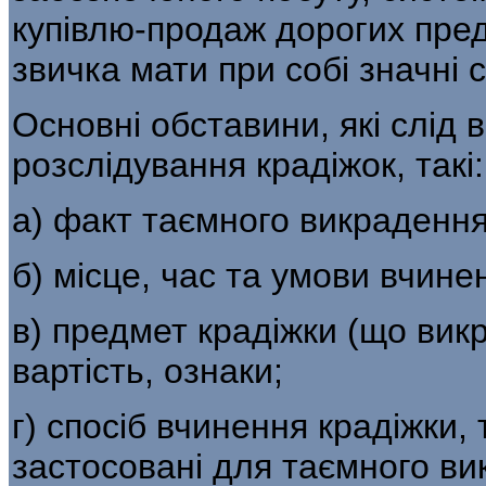
купівлю-продаж дорогих пред
звичка мати при собі значні 
Основні обставини, які слід 
розслідування кра­діжок, такі:
а) факт таємного викраденн
б) місце, час та умови вчине
в) предмет крадіжки (що вик
вартість, ознаки;
г) спосіб вчинення крадіжки, 
застосовані для таємного ви