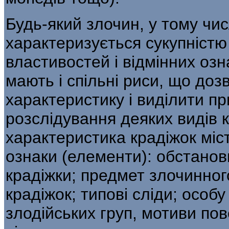
Будь-який злочин, у тому чис
характе­ризується сукупністю
властивостей і відмінних озн
мають і спільні риси, що до
характеристику і виділити п
розслідування деяких видів 
характеристика крадіжок міст
ознаки (еле­менти): обстановк
крадіжки; предмет злочинног
крадіжок; типові сліди; осо­б
злодійських груп, мотиви пов