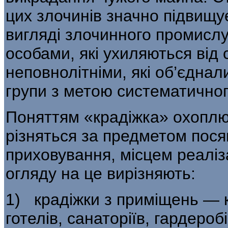
цих злочинів значно підвищу
вигляді злочинного промислу
особами, які ухиляються від 
неповнолітніми, які об’єднал
групи з метою систематичног
Поняттям «крадіжка» охоплю
різ­няться за предметом пося
приховування, місцем реаліза
огляду на це вирізняють:
1) крадіжки з приміщень — кр
готелів, санаторіїв, гардеробі