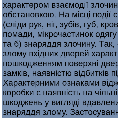
характером взаємодії злочи
обстановкою. На місці події 
(сліди рук, ніг, зубів, губ, кр
помади, мікрочастинок одягу і
та б) знаряддя злочину. Так
злому вхідних дверей харак
пошкодженням по­верхні двер
замків, наявністю відбитків 
Характерними ознаками відж
коробки є наявність на чільні
шкоджень у вигляді вдавлени
знаряддя злому. Застосуван