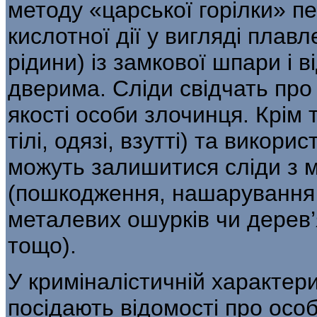
методу «царської горілки» пе
кислотної дії у вигляді плав
рідини) із замкової шпари і в
дверима. Сліди свідчать про 
якості особи злочинця. Крім 
тілі, одязі, взутті) та вико
можуть залишитися сліди з мі
(пошкодження, нашарування 
металевих ошурків чи дерев’
тощо).
У криміналістичній характер
по­сідають відомості про особ