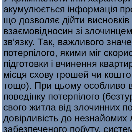
акумулюється інформація про
що дозволяє дійти висновків 
взаємовідносин зі злочинцем
зв’язку. Так, важливого зна
потерпілого, якими міг скори
підготовки і вчинення кварти
місця схову грошей чи коштов
тощо). При цьому особливо в
поведінку потерпілого (безт
свого житла від злочинних по
довірливість до незна­йомих
забезпеченого побуту, систе