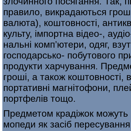
злочинного посягання. Так, п
правило, викрадаються гроші
валюта), коштовності, антиква
культу, імпортна відео-, ауді
нальні комп’ютери, одяг, взу
господарсько- побутового пр
продукти харчування. Предм
гроші, а також коштовності,
портативні магнітофони, плей
портфелів тощо.
Предметом крадіжок можуть б
мопеди як засіб пересування