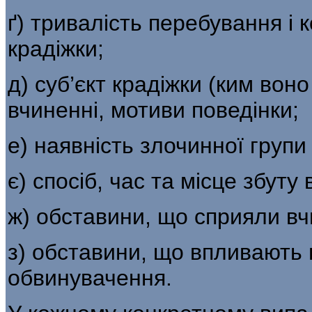
ґ) тривалість перебування і к
кра­діжки;
д) суб’єкт крадіжки (ким воно
вчиненні, мотиви поведінки;
е) наявність злочинної групи 
є) спосіб, час та місце збуту
ж) обставини, що сприяли вч
з) обставини, що впливають н
обвинувачення.