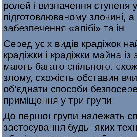
ролей і визначення ступеня у
підготовлюваному злочині, а 
забезпечення «алібі» та ін.
Серед усіх видів крадіжок н
кра­діжки і крадіжки майна і
мають багато спільного: схож
злому, схожість обставин вчи
об’єднати способи безпосере
приміщення у три групи.
До першої групи належать с
застосування будь- яких техн