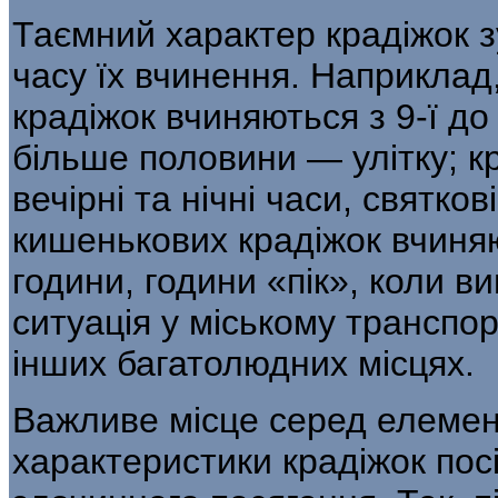
Таємний характер крадіжок 
часу їх вчинення. Наприклад,
крадіжок вчиня­ються з 9-ї до
більше половини — уліт­ку; к
вечірні та нічні часи, святков
кишенькових крадіжок вчиняю
години, години «пік», коли в
ситуація у міському транспор
інших багатолюдних місцях.
Важливе місце серед елемент
характеристики крадіжок пос