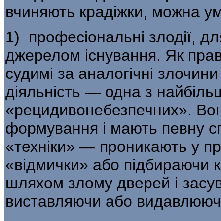
вчиняють кра­діжки, можна ум
1) професіональні злодії, дл
джерелом існування. Як прав
судимі за аналогічні злочини 
діяльність — одна з найбільш
«рецидивонебезпечних». Вон
формуван­ня і мають певну с
«техніки» — проника­ють у п
«відмички» або підбираючи к
шляхом злому дверей і засув
виставляючи або видавлюючи