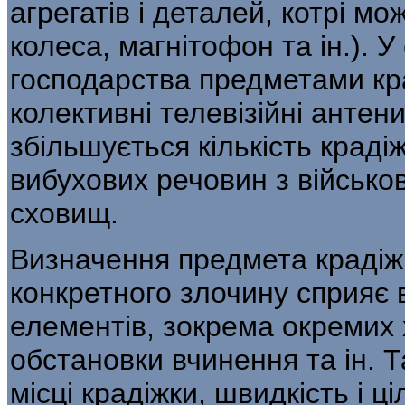
агрегатів і деталей, котрі мо
колеса, магнітофон та ін.). У
господарства предметами кра
колективні телевізійні антен
збіль­шується кількість краді
вибухових речовин з військов
сховищ.
Визначення предмета крадіжк
конкретного злочину сприяє
елементів, зокрема окремих 
обстановки вчинення та ін. Т
місці крадіжки, швидкість і ц