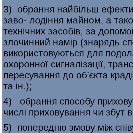
3) обрання найбільш ефекти
заво- лодіння майном, а так
технічних засобів, за допомо
злочинний намір (знарядь сп
використовуються для подол
охоронної сигналізації, тран
пересування до об’єкта крад
та ін.);
4) обрання способу приховув
числі приховування чи збут 
5) попередню змову між спів