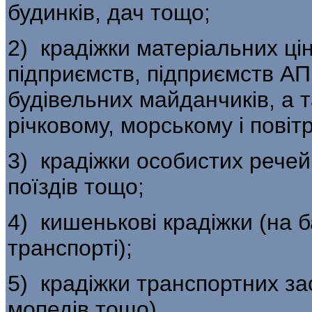
будинків, дач тощо;
2) крадіжки матеріальних ці
підпри­ємств, підприємств АП
будівельних майданчиків, а 
річковому, морському і повіт
3) крадіжки особистих речей
поїздів тощо;
4) кишенькові крадіжки (на 
транспорті);
5) крадіжки транспортних зас
мопе­дів тощо).