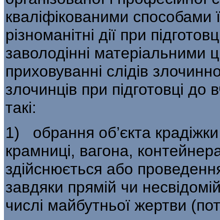
кваліфікованими способами 
різноманітні дії при підготов
заволодінні матеріальними ц
прихову­ванні слідів злочинн
злочинців при під­готовці до 
такі:
1) обрання об’єкта крадіжки 
крамниці, вагона, контейнер
здійснюється або проведення
завдяки прямій чи несвідомій
числі майбутньої жертви (пот