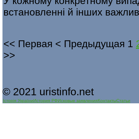
У кожному конкретному випа
вста­новленні й інших важлив
<<
Первая
<
Предыдущая
1
>>
© 2021 uristinfo.net
Історія України
История РФ
Исковые заявления
Контакты
Статьи