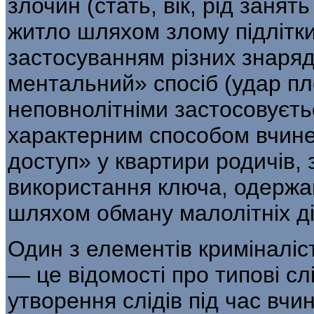
злочин (стать, вік, рід за­ня
житло шляхом злому підлітки
застосуванням різних знарядь
ментальний» спосіб (удар пле
неповнолітніми застосовуєтьс
характерним способом вчине
доступ» у квартири родичів, з
використання ключа, одержан
шляхом обману малолітніх ді
Один з елементів криміналіс
— це відомості про типові сл
утворення слідів під час вч