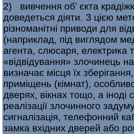
2) вивчення об’ єкта крадіжк
дове­деться діяти. З цією м
різноманітні приводи для ві
(наприклад, під виглядом мед
агента, слюсаря, електрика та
«відвідування» злочинець на
визначає місця їх зберіганн
приміщень (кімнат), особливо
дверях, вікнах тощо, а іноді
реалізації злочинного задум
сигналізація, телефонний ка
замка вхідних дверей або ро