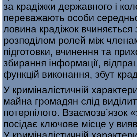
за крадіжки державного і кол
переважають особи середньог
ловина крадіжок вчиняється 
розподілом ролей між членам
підготовки, вчинення та прих
збирання інформації, відпра
функцій виконання, збут крад
У криміналістичній характер
майна громадян слід виділит
потерпілого. Взаємозв’язок 
посідає ключове міс­це у вия
У криміналістичній характе­р