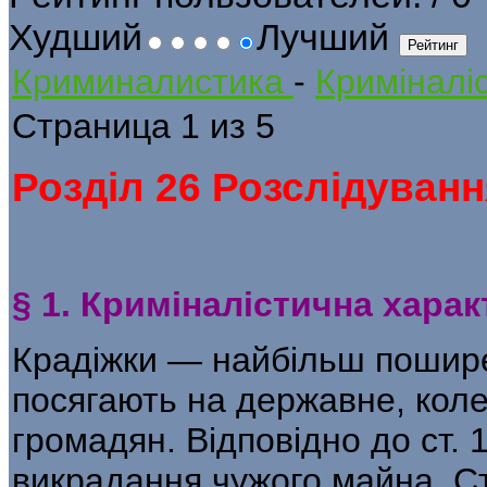
Худший
Лучший
Криминалистика
-
Криміналіс
Страница 1 из 5
Розділ 26 Розслідуванн
§ 1. Криміналістична хара
Крадіжки — найбільш пошире
пося­гають на державне, кол
громадян. Відповід­но до ст.
викрадання чужого майна. Ст