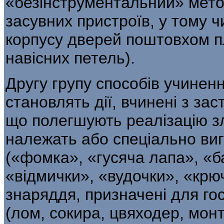
«безінструментальний» мето
засувних пристроїв, у тому 
корпусу дверей поштовхом пл
навісних петель).
Другу групу способів учинен
становлять дії, вчинені з за
що полегшують реалі­зацію з
належать або спеціально виго
(«фомка», «гусяча лапа», «б
«відмички», «вудочки», «крючк
знаряддя, призначені для го
(лом, со­кира, цвяходер, мон