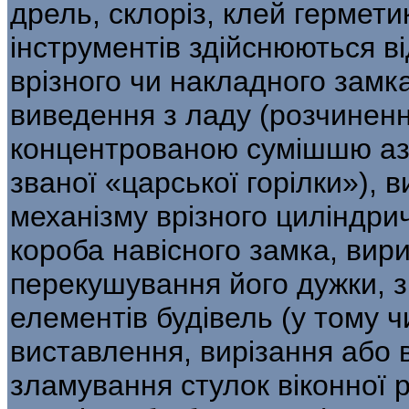
дрель, склоріз, клей гермет
інструментів здійснюються в
врізного чи накладного замка
виведення з ладу (розчиненн
концентрованою сумішшю азот
званої «цар­ської горілки»)
механізму врізного ци­ліндр
короба навісного замка, ви
перекушування його дужки, з
елементів будівель (у тому чис
вистав­лення, вирізання або
зламування стулок віконної 