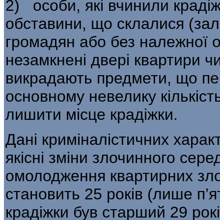
2) особи, які вчинили крадіж
обставини, що склалися (зал
громадян або без на­лежної о
незамкнені двері квартири ч
викрадають предмети, що пе
основному невелику кількість
лишити місце крадіжки.
Дані криміналістичних харак
якіс­ні зміни злочинного сер
омолоджен­ня квартирних злод
становить 25 років (лише п’
крадіжки був старший 29 рок