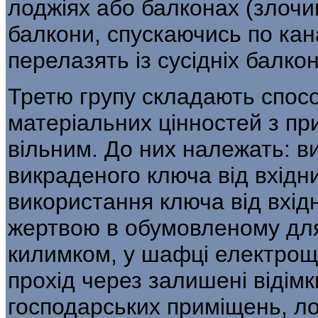
лоджіях або балконах (злочи
балкони, спускаючись по кана
перелазять із сусідніх балкон
Третю групу складають спос
мате­ріальних цінностей з пр
вільним. До них належать: в
викраденого ключа від вхідн
використання ключа від вхід
жертвою в обумовленому для ч
килимком, у шафці електрощи
прохід через залишені відімк
господарських при­міщень, ло