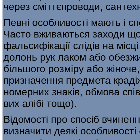
через сміттєпроводи, сантехн
Певні особливості мають і с
Часто вживаються заходи що
фальсифікації слідів на місц
долонь рук лаком або обезж
більшого розміру або жіноче,
призначення предмета крадіж
номерних знаків, обмова спі
вих алібі тощо).
Відомості про спосіб вчинен
визначити деякі особливості