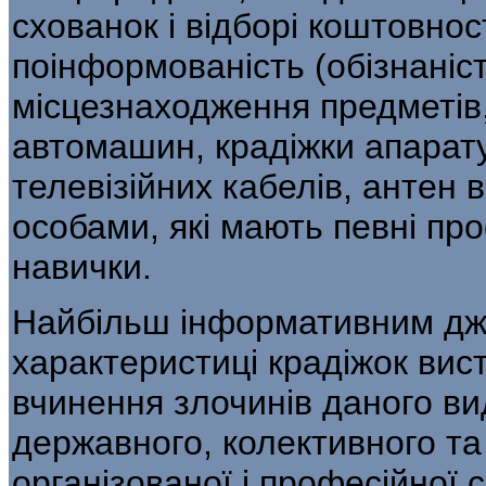
схованок і відборі коштовно
поінформованість (обізнаніс
місцезнаходження пред­метів,
автомашин, крадіжки апарату
телевізійних кабелів, антен 
особами, які мають певні про
навички.
Найбільш інформативним дже
характе­ристиці крадіжок вис
вчинення зло­чинів даного ви
державного, колективно­го т
організованої і професійної 