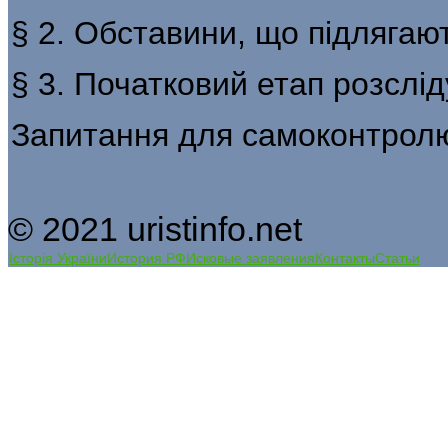
§ 2. Обставини, що підлягаю
§ 3. Початковий етап розслі
Запитання для самоконтрол
© 2021 uristinfo.net
Історія України
История РФ
Исковые заявления
Контакты
Статьи