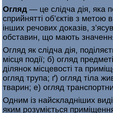
Огляд
— це слідча дія, яка 
сприйнят­ті об’єктів з метою 
інших речових доказів, з’ясу
обставин, що мають значення
Огляд як слідча дія, поділяєт
місця події; б) огляд предмет
ділянок місцевості та приміщен
огляд трупа; ґ) огляд тіла жи
тварин; е) огляд транспортни
Одним із найскладніших видів
яким розуміється приміщення