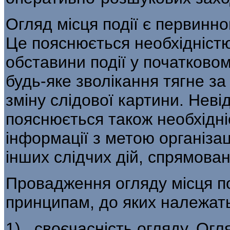
Огляд місця події є первинно
Це пояснюється необхідніст
обставини події у початковом
будь-яке зволікання тягне за
зміну слідової картини. Невід
пояснюється також необхідн
інформації з метою організац
інших слідчих дій, спрямован
Провадження огляду місця п
принци­пам, до яких належат
1) своєчасність огляду. Огля