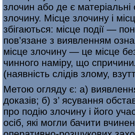
злочин або де є матеріальні с
злочину. Місце злочину і місц
збігаються: місце події — по
пов’язане з виявленням озна
місце злочину — це місце бе
чинного наміру, що спричини
(наявність слідів злому, взуття
Метою огляду є: а) виявленн
доказів; б) з’ ясування обста
про подію злочину і його уча
осіб, які могли бачити вчинен
оперативно-розшукових заході