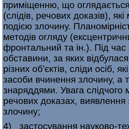
приміщенню, що оглядається,
(слідів, речових доказів), які
подією злочину. Планомірніс
методів огляду (ексцентричн
фронтальний та ін.). Під час
обставини, за яких відбулася
різних об’єктів, сліди осіб, я
засоби вчинення злочину, а 
знаряддями. Увага слідчого 
речових доказах, виявлення 
злочину;
4) застосування науково-тех