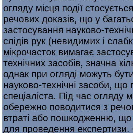
огляду місця події стосується
речових доказів, що у багат
застосування науково-техніч
слідів рук (невидимих і слабк
мікрочасток вимагає застосу
технічних засобів, значна кіль
однак при огляді можуть бути
науково-технічні засоби, що
спеціаліста. Під час огляду 
обережно поводитися з речов
втраті або пошкодженню, що
для проведення екс­пертизи.