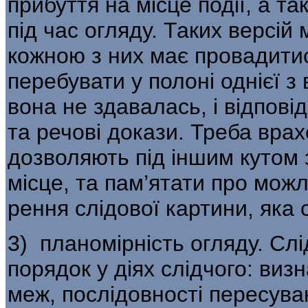
прибуття на місце події, а т
під час огляду. Таких версій 
кожною з них має провадитис
перебувати у полоні однієї з
вона не здавалась, і від­пов
та речові докази. Треба врах
дозволяють під іншим кутом 
місце, та пам’ятати про можл
рення слідової картини, яка с
3) планомірність огляду. Сл
порядок у діях слідчого: виз
меж, послідовності пересува