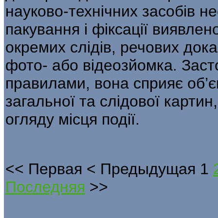
науково-технічних засобів н
пакування і фіксації виявлен
окремих слідів, речових доказі
фото- або відеозйомка. Заст
правилами, вона сприяє об’
загальної та слі­дової картин,
огляду місця події.
<<
Первая
<
Предыдущая
1
Последняя
>>