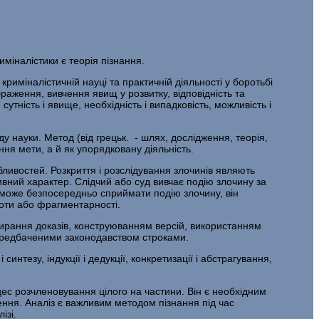
іналістики є теорія пізнання.
криміналістичній науці та практичній діяльності у боротьбі
ображення, вивчення явищ у розвитку, відповідність та
утність і явище, необ­хідність і випадковість, можливість і
ду науки. Метод (від грецьк. - шлях, дослідження, теорія,
ння мети, а й як упорядковану діяльність.
бливостей. Розкриття і розслідування злочинів являють
ивний характер. Слідчий або суд вивчає подію злочину за
не може безпосередньо сприймати подію злочину, він
ноти або фрагментарності.
бирання доказів, конструюванням версій, використанням
передбаченими законодавством строками.
нтезу, індукції і дедукції, конкретизації і абстрагування,
ес розчленовування цілого на частини. Він є необхідним
ення. Аналіз є важливим методом пізнання під час
ізі.