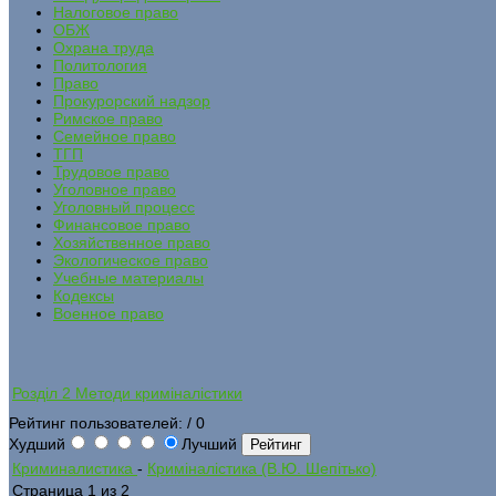
Налоговое право
ОБЖ
Охрана труда
Политология
Право
Прокурорский надзор
Римское право
Семейное право
ТГП
Трудовое право
Уголовное право
Уголовный процесс
Финансовое право
Хозяйственное право
Экологическое право
Учебные материалы
Кодексы
Военное право
Розділ 2 Методи криміналістики
Рейтинг пользователей:
/ 0
Худший
Лучший
Криминалистика
-
Криміналістика (В.Ю. Шепітько)
Страница 1 из 2