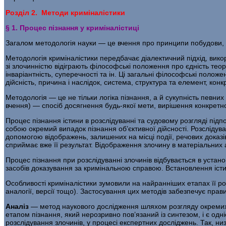
Розділ 2. Методи криміналістики
§ 1. Процес пізнання у криміналістиці
Загалом методологія науки — це вчення про принципи побудови, ф
Методологія криміналістики передбачає діалектичний підхід, ви­кор
зі зло­чинністю відіграють філософські положення про єдність теорії
інваріантність, супереч­ності та ін. Ці загальні філософські положе
дійсність, причина і наслідок, система, структура та елемент, кон
Методологія — це не тільки логіка пізнання, а й сукупність певних
вчен­ня) — спосіб досягнення будь-якої мети, вирішення конкретно
Процес пізнання істини в розслідуванні та судовому розгляді під
собою окремий випадок пізнання об’єктивної дійсності. Розслідува
допомогою відображень, за­лишених на місці події, речових доказі
сприймає вже її результат. Відображення злочину в матеріальних
Процес пізнання при розслідуванні злочинів відбувається в уста
засобів до­казування за кримінальною справою. Встановлення іс
Особливості криміналістики зумовили на найранніших етапах її розв
аналогії, версії тощо). Застосування цих методів забезпечує пра
Аналіз
— метод наукового дослідження шляхом розгляду окремих с
етапом пізнання, який нерозривно пов’язаний із синтезом, і є од
розслідування злочинів, у процесі експертних досліджень. Так, ни