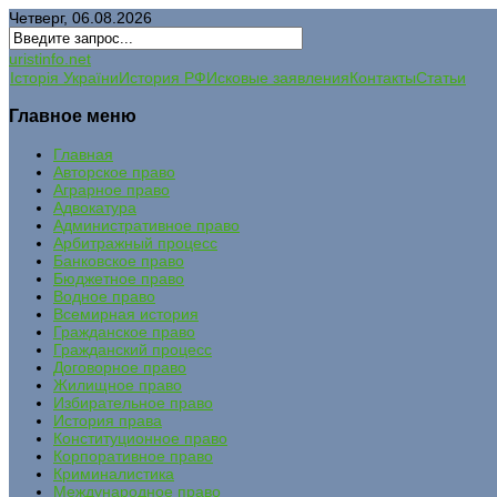
Четверг, 06.08.2026
uristinfo.net
Історія України
История РФ
Исковые заявления
Контакты
Статьи
Главное меню
Главная
Авторское право
Аграрное право
Адвокатура
Административное право
Арбитражный процесс
Банковское право
Бюджетное право
Водное право
Всемирная история
Гражданское право
Гражданский процесс
Договорное право
Жилищное право
Избирательное право
История права
Конституционное право
Корпоративное право
Криминалистика
Международное право