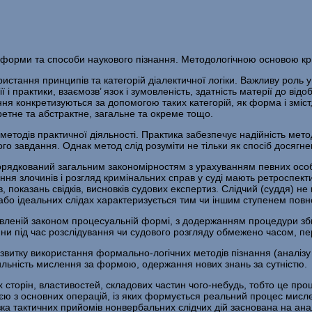
орми та способи наукового пізнання. Методологічною основою кри­м
истання принципів та категорій діалектичної логіки. Важливу роль у 
 і прак­тики, взаємозв’ язок і зумовленість, здатність матерії до від
ння конкретизуються за допомогою таких категорій, як форма і зміст, с
кретне та абстрактне, загальне та окреме тощо.
 методів практичної діяльності. Практика забезпечує надійність мето
го за­вдання. Однак метод слід розуміти не тільки як спосіб досягне
­порядкований загальним закономірностям з урахуванням певних осо­
ння злочинів і роз­гляд кримінальних справ у суді мають ретроспект
в, показань свідків, висновків судових експертиз. Слідчий (суддя) 
 або ідеальних слідах характеризується тим чи іншим ступенем пов
­новленій законом процесуальній формі, з додержанням процедури з
тини під час розслідування чи судового розгляду обмежено часом, 
итку використання формально-логічних методів пізнання (аналізу і си
вильність мис­лення за формою, одержання нових знань за сутністю.
торін, властивостей, складових частин чого-небудь, тобто це проц
нією з основних опера­цій, із яких формується реальний процес мисл
зка тактичних прийомів нонвербальних слідчих дій заснована на анал