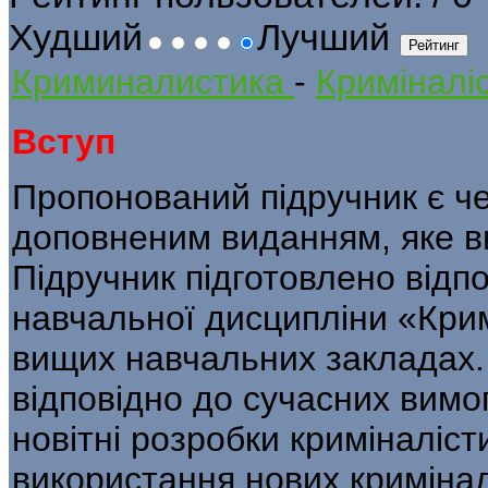
Худший
Лучший
Криминалистика
-
Криміналіс
Вступ
Пропонований підручник є ч
доповненим виданням, яке в
Підручник підготовлено відп
навчальної дисципліни «Крим
вищих навчальних закладах.
відповідно до сучасних вимог
новітні розробки криміналіст
використання нових кримінал