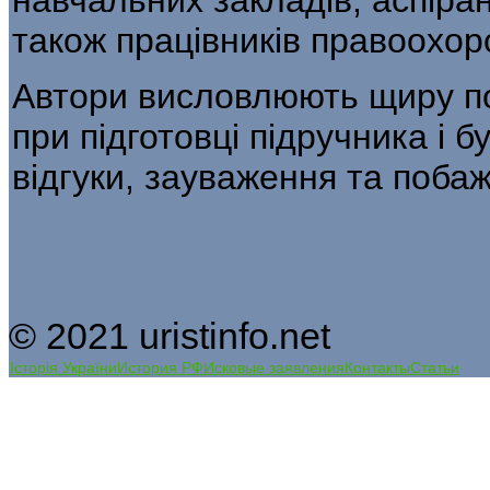
також працівників правоохор
Автори висловлюють щиру по
при підготовці підручника і б
відгуки, зауважен­ня та поба
© 2021 uristinfo.net
Історія України
История РФ
Исковые заявления
Контакты
Статьи