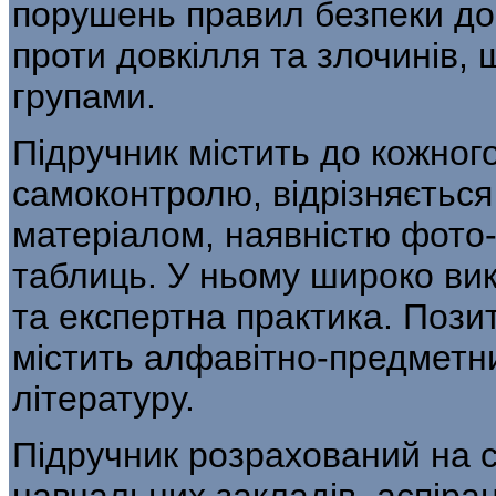
порушень правил безпеки дор
проти довкілля та злочинів,
групами.
Підручник містить до кожног
самоконтро­лю, відрізняєтьс
матеріалом, наявністю фото-
таблиць. У ньому широко вик
та експертна практика. Пози
містить алфавітно-предметн
літературу.
Підручник розрахований на 
навчаль­них закладів, аспіран