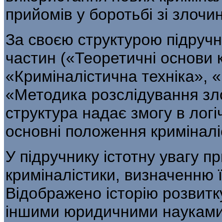
прийомів у боротьбі зі злочи
За своєю структурою підручн
частин («Теоретичні основи 
«Криміналістична техніка», 
«Методика розслідування зло
структура надає змогу в логіч
основні положення криміналі
У підручнику істотну увагу пр
криміналі­стики, визначенню 
Відображено історію розвитку
іншими юридичними науками.