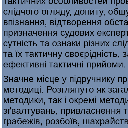
тактичних особливостей пров
слідчого огляду, допиту, обшу
впізнання, відтворення обста
призначення судових експерт
сутність та ознаки різних слі
та їх тактичну своєрідність
ефективні тактичні прийоми.
Значне місце у підручнику пр
методиці. Розглянуто як заг
методики, так і окремі метод
зґвалтувань, привласнення т
грабежів, розбоїв, шахрайств