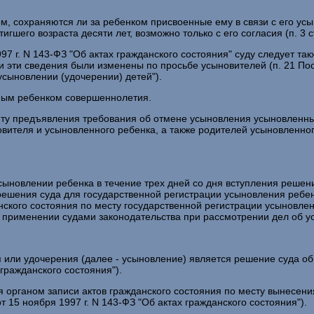
м, сохраняются ли за ребенком присвоенные ему в связи с его ус
гшего возраста десяти лет, возможно только с его согласия (п. 3 с
997 г. N 143-ФЗ "Об актах гражданского состояния" суду следует т
ли эти сведения были изменены по просьбе усыновителей (п. 21 По
сыновлении (удочерении) детей").
ным ребенком совершеннолетия.
енту предъявления требования об отмене усыновления усыновленн
овителя и усыновленного ребенка, а также родителей усыновленно
сыновлении ребенка в течение трех дней со дня вступления решен
 решения суда для государственной регистрации усыновления ребен
ского состояния по месту государственной регистрации усыновления 
О применении судами законодательства при рассмотрении дел об у
 или удочерения (далее - усыновление) является решение суда об
 гражданского состояния").
 органом записи актов гражданского состояния по месту вынесен
т 15 ноября 1997 г. N 143-ФЗ "Об актах гражданского состояния").