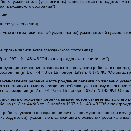
бенка усыновители (усыновитель) записываются его родителями (ро
тах гражданского состояния").
ния:
 после усыновления);
о указано в записи акта об усыновлении) усыновителей (усыновител
 органа записи актов гражданского состояния);
бря 1997 г. N 143-ФЗ "Об актах гражданского состояния").
етствующие изменения в запись акта о рождении ребенка в поряд
стояния (п. 1 ст. 44 ФЗ от 15 ноября 1997 г. N 143-ФЗ "Об актах г
и усыновления ребенка места рождения ребенка по желанию усыно
ого состояния по месту рождения ребенка, указанному в решении с
го рождении (п. 2 ст. 44 ФЗ от 15 ноября 1997 г. N 143-ФЗ "Об акт
аписи акта о рождении ребенка выдает новое свидетельство о его
нка (п. 3 ст. 44 ФЗ от 15 ноября 1997 г. N 143-ФЗ "Об актах гражд
ния ребенка указано о сохранении личных неимущественных и иму
з родителей), указанные в записи акта о рождении ребенка, измене
сь акта об усыновлении вносятся сведения об отмене усыновлени