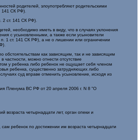
анностей родителей, злоупотребляют родительскими
 141 СК РФ).
 2 ст. 141 СК РФ).
етей, необходимо иметь в виду, что в случаях уклонения
ения с усыновленными, а также если усыновители
. 1 ст. 141 СК РФ), а не о лишении или ограничении
Ф).
 по обстоятельствам как зависящим, так и не зависящим
в частности, можно отнести отсутствие
тетом у ребенка либо ребенок не ощущает себя членом
овья ребенка, существенно затрудняющих либо
лучаях суд вправе отменить усыновление, исходя из
я Пленума ВС РФ от 20 апреля 2006 г. N 8 "О
й возраста четырнадцати лет, орган опеки и
и, сам ребенок по достижении им возраста четырнадцати