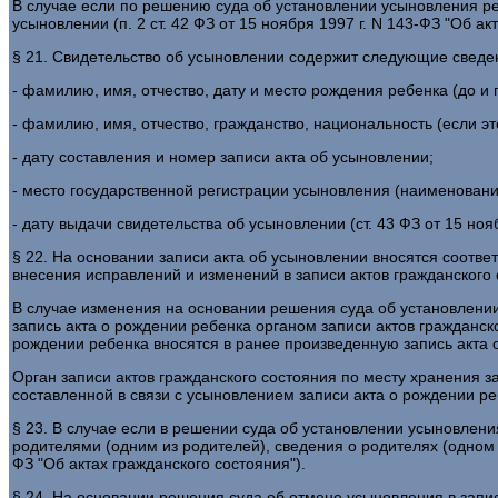
В случае если по решению суда об установлении усыновления ре
усыновлении (п. 2 ст. 42 ФЗ от 15 ноября 1997 г. N 143-ФЗ "Об ак
§ 21. Свидетельство об усыновлении содержит следующие сведе
- фамилию, имя, отчество, дату и место рождения ребенка (до и
- фамилию, имя, отчество, гражданство, национальность (если эт
- дату составления и номер записи акта об усыновлении;
- место государственной регистрации усыновления (наименование
- дату выдачи свидетельства об усыновлении (ст. 43 ФЗ от 15 ноя
§ 22. На основании записи акта об усыновлении вносятся соотв
внесения исправлений и изменений в записи актов гражданского со
В случае изменения на основании решения суда об установлени
запись акта о рождении ребенка органом записи актов гражданск
рождении ребенка вносятся в ранее произведенную запись акта о е
Орган записи актов гражданского состояния по месту хранения з
составленной в связи с усыновлением записи акта о рождении ребе
§ 23. В случае если в решении суда об установлении усыновле
родителями (одним из родителей), сведения о родителях (одном и
ФЗ "Об актах гражданского состояния").
§ 24. На основании решения суда об отмене усыновления в запи