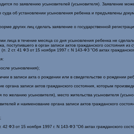
одится по заявлению усыновителей (усыновителя). Заявление мож
 суда об установлении усыновления ребенка и предъявлены доку
рме других лиц сделать заявление о государственной регистрации 
ми лица в течение месяца со дня усыновления ребенка не сделали
, поступившего в орган записи актов гражданского состояния из 
. 2 ст. 41 ФЗ от 15 ноября 1997 г. N 143-ФЗ "Об актах гражданског
я:
после усыновления);
ичии в записи акта о рождении или в свидетельстве о рождении реб
ие органа записи актов гражданского состояния, которым произве
ся по желанию усыновителя), место жительства усыновителя (усыно
овителей и наименование органа записи актов гражданского состо
;
. 42 ФЗ от 15 ноября 1997 г. N 143-ФЗ "Об актах гражданского состо