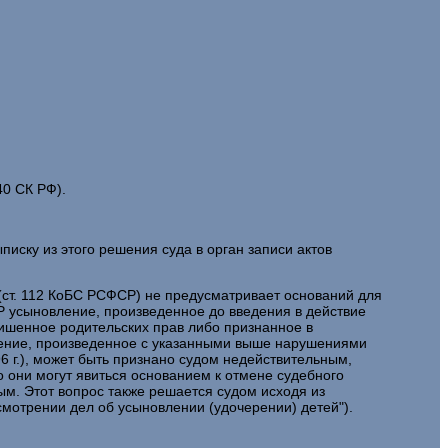
40 СК РФ).
писку из этого решения суда в орган записи актов
 (ст. 112 КоБС РСФСР) не предусматривает оснований для
Р усыновление, произведенное до введения в действие
лишенное родительских прав либо признанное в
ление, произведенное с указанными выше нарушениями
96 г.), может быть признано судом недействительным,
 они могут явиться основанием к отмене судебного
ым. Этот вопрос также решается судом исходя из
смотрении дел об усыновлении (удочерении) детей").