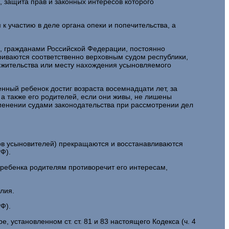
 защита прав и законных интересов которого
 участию в деле органа опеки и попечительства, а
и, гражданами Российской Федерации, постоянно
иваются соответственно верховным судом республики,
у жительства или месту нахождения усыновляемого
енный ребенок достиг возраста восемнадцати лет, за
а также его родителей, если они живы, не лишены
именении судами законодательства при рассмотрении дел
ов усыновителей) прекращаются и восстанавливаются
РФ).
 ребенка родителям противоречит его интересам,
лия.
РФ).
 установленном ст. ст. 81 и 83 настоящего Кодекса (ч. 4