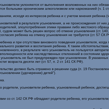
 усыновители уклоняются от выполнения возложенных на них обяз
ся больными хроническим алкоголизмом или наркоманией (ч. 1 ст.
аниям, исходя из интересов ребенка и с учетом мнения ребенка (ч.
ыновителей в результате усыновления, а не происхождения от них д
родителей, злоупотребления этими правами либо жестокого обращ
удом может быть решен вопрос об отмене усыновления (ст. 140, п
х согласия ребенка на отмену усыновления не требуется (ст. 57 СК Р
 ребенка и при отсутствии виновного поведения усыновителя, когда
льного развития и воспитания ребенка. К таким обстоятельствам, 
новленного, в результате чего усыновитель не пользуется автори
еполноценности или наследственных отклонений в состоянии здор
усыновитель не был предупрежден при усыновлении. В указанных с
иг возраста десяти лет (ст. 57, п. 2 ст. 141 СК РФ).
ельство должно быть отражено в решении суда (п. 19 Постановлени
сыновлении (удочерении) детей").
ка.
о родители, усыновители ребенка, усыновленный ребенок, достигши
вии со ст. 142 СК РФ обладают родители ребенка, его усыновител