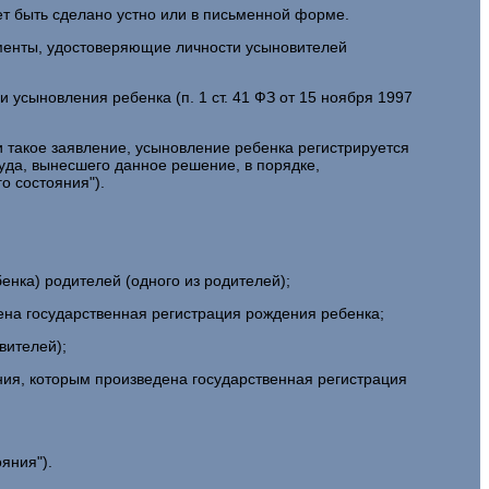
ет быть сделано устно или в письменной форме.
менты, удостоверяющие личности усыновителей
усыновления ребенка (п. 1 ст. 41 ФЗ от 15 ноября 1997
 такое заявление, усыновление ребенка регистрируется
суда, вынесшего данное решение, в порядке,
о состояния").
енка) родителей (одного из родителей);
дена государственная регистрация рождения ребенка;
вителей);
яния, которым произведена государственная регистрация
яния").