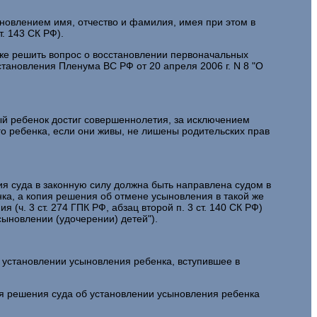
ыновлением имя, отчество и фамилия, имея при этом в
т. 143 СК РФ).
акже решить вопрос о восстановлении первоначальных
становления Пленума ВС РФ от 20 апреля 2006 г. N 8 "О
ый ребенок достиг совершеннолетия, за исключением
го ребенка, если они живы, не лишены родительских прав
ия суда в законную силу должна быть направлена судом в
ка, а копия решения об отмене усыновления в такой же
(ч. 3 ст. 274 ГПК РФ, абзац второй п. 3 ст. 140 СК РФ)
сыновлении (удочерении) детей").
 установлении усыновления ребенка, вступившее в
ия решения суда об установлении усыновления ребенка