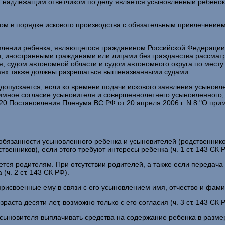
 надлежащим ответчиком по делу является усыновленный ребенок,
м в порядке искового производства с обязательным привлечением к
сыновлении ребенка, являющегося гражданином Российской Федераци
 иностранными гражданами или лицами без гражданства рассматр
, судом автономной области и судом автономного округа по мест
чаях также должны разрешаться вышеназванными судами.
 допускается, если ко времени подачи искового заявления усыновл
имное согласие усыновителя и совершеннолетнего усыновленного, 
20 Постановления Пленума ВС РФ от 20 апреля 2006 г. N 8 "О пр
 обязанности усыновленного ребенка и усыновителей (родственник
венников), если этого требуют интересы ребенка (ч. 1 ст. 143 СК 
тся родителям. При отсутствии родителей, а также если передача
ч. 2 ст. 143 СК РФ).
присвоенные ему в связи с его усыновлением имя, отчество и фами
ста десяти лет, возможно только с его согласия (ч. 3 ст. 143 СК 
сыновителя выплачивать средства на содержание ребенка в размере,