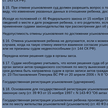
ст. 143 СК РФ).
§ 15. При отмене усыновления суд должен разрешить вопрос о то
виду, что изменение указанных данных в отношении ребенка, дости
Исходя из положений ст. 46 Федерального закона от 15 ноября 1
сведений о месте и дате рождения ребенка, о его родителях, ес
применении судами законодательства при рассмотрении дел об у
Недопустимость отмены усыновления по достижении усыновлен
§ 16. Отмена усыновления ребенка не допускается, если к мом
случаев, когда на такую отмену имеется взаимное согласие усын
или не признаны судом недееспособными (ст. 144 СК РФ).
Передача копии решения суда в органы загса.
§ 17. Судам необходимо учитывать, что копия решения суда об у
орган записи актов гражданского состояния по месту вынесения
срок должна быть направлена судом в орган записи актов граждан
(п. 23 Постановления Пленума ВС РФ от 20 апреля 2006 г. N 8 "
Государственная регистрация усыновления (удочерения).
§ 18. Основанием для государственной регистрации усыновления
законную силу (ст. 39 ФЗ от 15 ноября 1997 г. N 143-ФЗ "Об актах
Государственная регистрация усыновления ребенка производится
или по месту жительства усыновителей (усыновителя) (ст. 40 ФЗ о