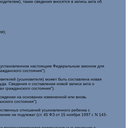
дителем), такие сведения вносятся в запись акта об
я);
ке, установленном настоящим Федеральным законом для
ражданского состояния").
вителей (усыновителя) может быть составлена новая
уда. Сведения о составлении новой записи акта о
ах гражданского состояния").
 рождении на основании измененной или вновь
анского состояния").
щественных отношений усыновленного ребенка с
нию не подлежат (ст. 45 ФЗ от 15 ноября 1997 г. N 143-
я и восстанавливаются первоначальные сведения о