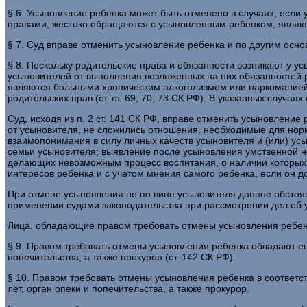
§ 6. Усыновление ребенка может быть отменено в случаях, если
правами, жестоко обращаются с усыновленным ребенком, являют
§ 7. Суд вправе отменить усыновление ребенка и по другим основ
§ 8. Поскольку родительские права и обязанности возникают у ус
усыновителей от выполнения возложенных на них обязанностей 
являются больными хроническим алкоголизмом или наркоманией, с
родительских прав (ст. ст. 69, 70, 73 СК РФ). В указанных случая
Суд, исходя из п. 2 ст. 141 СК РФ, вправе отменить усыновление
от усыновителя, не сложились отношения, необходимые для норма
взаимопонимания в силу личных качеств усыновителя и (или) усы
семьи усыновителя; выявление после усыновления умственной н
делающих невозможным процесс воспитания, о наличии которых 
интересов ребенка и с учетом мнения самого ребенка, если он дост
При отмене усыновления не по вине усыновителя данное обстоят
применении судами законодательства при рассмотрении дел об у
Лица, обладающие правом требовать отмены усыновления ребен
§ 9. Правом требовать отмены усыновления ребенка обладают ег
попечительства, а также прокурор (ст. 142 СК РФ).
§ 10. Правом требовать отмены усыновления ребенка в соответст
лет, орган опеки и попечительства, а также прокурор.