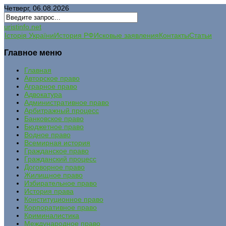
Четверг, 06.08.2026
uristinfo.net
Історія України
История РФ
Исковые заявления
Контакты
Статьи
Главное меню
Главная
Авторское право
Аграрное право
Адвокатура
Административное право
Арбитражный процесс
Банковское право
Бюджетное право
Водное право
Всемирная история
Гражданское право
Гражданский процесс
Договорное право
Жилищное право
Избирательное право
История права
Конституционное право
Корпоративное право
Криминалистика
Международное право