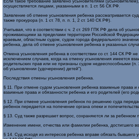
Если такое требование заявлено усыновителями (усыновителем),
осуществляется лицами, указанными в п. 1 ст. 56 СК РФ.
Заявление об отмене усыновления ребенка рассматривается судо
также прокурора (п. 1 ст. 78, п. п. 1, 2 ст. 140 СК РФ).
Учитывая, что в соответствии с ч. 2 ст. 269 ГПК РФ дела об у
проживающими за пределами территории Российской Федерации,
краевым, областным судом, судом города федерального значения
ребенка, дела об отмене усыновления ребенка в указанных слу
Отмена усыновления ребенка в соответствии со ст. 144 СК РФ не
исключением случаев, когда на отмену усыновления имеется вза
родительских прав или не признаны судом недееспособными (п. 
об усыновлении (удочерении) детей").
Последствия отмены усыновления ребенка.
§ 11. При отмене судом усыновления ребенка взаимные права и
взаимные права и обязанности ребенка и его родителей (его родст
§ 12. При отмене усыновления ребенок по решению суда передае
ребенок передается на попечение органа опеки и попечительства (
§ 13. Суд также разрешает вопрос, сохраняются ли за ребенком 
Изменение имени, отчества или фамилии ребенка, достигшего возра
§ 14. Суд исходя из интересов ребенка вправе обязать бывшего у