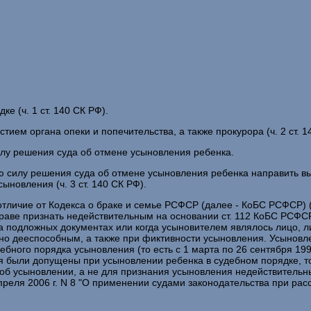
е (ч. 1 ст. 140 СК РФ).
тием органа опеки и попечительства, а также прокурора (ч. 2 ст. 1
илу решения суда об отмене усыновления ребенка.
ую силу решения суда об отмене усыновления ребенка направить вы
ыновления (ч. 3 ст. 140 СК РФ).
 отличие от Кодекса о браке и семье РСФСР (далее - КоБС РСФСР)
раве признать недействительным на основании ст. 112 КоБС РСФС
а подложных документах или когда усыновителем являлось лицо, 
но дееспособным, а также при фиктивности усыновления. Усынов
ебного порядка усыновления (то есть с 1 марта по 26 сентября 19
я были допущены при усыновлении ребенка в судебном порядке, то
 об усыновлении, а не для признания усыновления недействительн
реля 2006 г. N 8 "О применении судами законодательства при рас