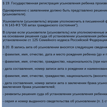
§ 19. Государственная регистрация усыновления ребенка произв
Одновременно с заявлением должно быть представлено решение
(усыновителя).
Усыновители (усыновитель) вправе уполномочить в письменной фо
г. N 143-ФЗ "Об актах гражданского состояния").
В случае если усыновители (усыновитель) или уполномоченные и
на основании решения суда об установлении усыновления ребенка
установленном ст. 125 Семейного кодекса Российской Федерации (п
§ 20. В запись акта об усыновлении вносятся следующие сведени
- фамилия, имя, отчество, дата и место рождения ребенка (до и 
- фамилия, имя, отчество, гражданство, национальность (при нал
- дата составления, номер записи акта о рождении и наименован
- фамилия, имя, отчество, гражданство, национальность (вносит
- дата составления, номер записи акта о заключении брака усын
заключения брака усыновителей;
- реквизиты решения суда об установлении усыновления ребенка
- серия и номер выданного свидетельства об усыновлении (п. 1 ст