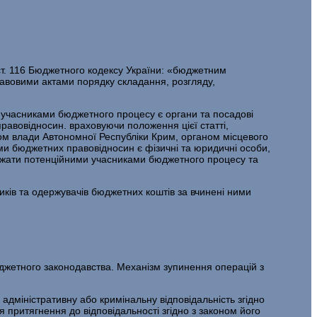
т. 116 Бюджетного кодексу України: «бюджетним
вовими актами порядку складання, розгляду,
 учасниками бюджетного процесу є органи та посадові
авовідносин. враховуючи положення цієї статті,
ом влади Автономної Республіки Крим, органом місцевого
ми бюджетних правовідносин є фізичні та юридичні особи,
важати потенційними учасниками бюджетного процесу та
ників та одержувачів бюджетних коштів за вчинені ними
джетного законодавства. Механізм зупинення операцій з
 адміністративну або кримінальну відповідальність згідно
ри­тягнення до відповідальності згідно з законом його