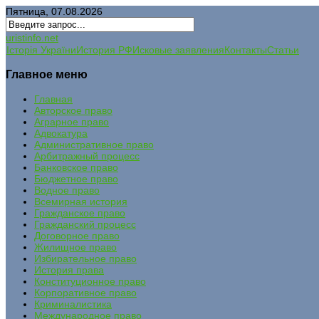
Пятница, 07.08.2026
uristinfo.net
Історія України
История РФ
Исковые заявления
Контакты
Статьи
Главное меню
Главная
Авторское право
Аграрное право
Адвокатура
Административное право
Арбитражный процесс
Банковское право
Бюджетное право
Водное право
Всемирная история
Гражданское право
Гражданский процесс
Договорное право
Жилищное право
Избирательное право
История права
Конституционное право
Корпоративное право
Криминалистика
Международное право