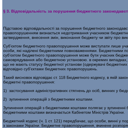
§ 3. Відповідальність за порушення бюджетного законодавс
Підставою відповідальності за порушення бюджетного законодав­
правопорушенням визнається недотримання учасником бюджетног
затвердження, внесення змін, виконання бюдже­ту чи звіту про в
Суб’єктом бюджетного правопорушення може виступати лише учасн
особи, які наділені бюджетними повноваженнями. Бюджетними пов
суб’єктом бюджетного правопору­шення може бути учасник бюджет
самоврядування або бюджетною установою. в окремих випадках, і 
що не мають статусу бюджетної установи (одержувачі бюджет­них
відповідно суб’єктами бюджетних правопорушень.
Такий висновок відповідає ст. 118 Бюджетного кодексу, в якій за­
бюджетні правопорушення:
1) застосування адміністративних стягнень до осіб, винних у бю­
2) зупинення операцій з бюджетними коштами.
Зупинення операцій з бюджетними коштами полягає у зупиненні б
бюджетними коштами визначається Кабінетом Міністрів України.
Бюджетний кодекс (ч. 1 ст. 121) передбачає, що особи, винні у по
з за­конами України. Бюджетне правопорушення, вчинене розпоряд