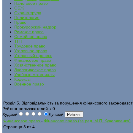
Налоговое право
ОБЖ
Охрана труда
Политология
Право
Прокурорский надзор
Римское право
Семейное право
ТГП
Трудовое право
Уголовное право
Уголовный процесс
Финансовое право
Хозяйственное право
Экологическое право
Учебные материалы
Кодексы
Военное право
Розділ 5. Відповідальність за порушення фінансового законодавст
Рейтинг пользователей:
/ 0
Худший
Лучший
Финансовое право
-
Фінансове право (за ред. М.П. Кучерявенка)
Страница 3 из 4