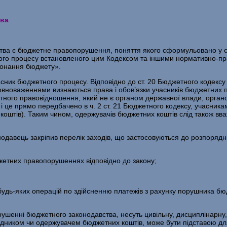
тва
ства є бюджетне правопорушення, поняття якого сформульовано у с
о процесу встановле­ного цим Кодексом та іншими нормативно-пра
иконання бюджету».
ик бюджетного процесу. Відповідно до ст. 20 Бюджетного кодексу
новаженнями визнаються права і обов’язки учасників бюджетних пр
ного правовідношення, який не є органом державної влади, орган
це прямо передбачено в ч. 2 ст. 21 Бюджетного кодексу, учасника
 коштів). Таким чином, одержувачів бюджетних коштів слід також в
конодавець закріпив перелік заходів, що застосовуються до розпоряд­
джетних правопорушеннях відповідно до закону;
удь-яких операцій по здійсненню платежів з рахунку порушника бю­
рушенні бюджетного законодавства, несуть цивільну, дисциплінар­ну,
ником чи одержувачем бюджетних коштів, може бути підставою для п