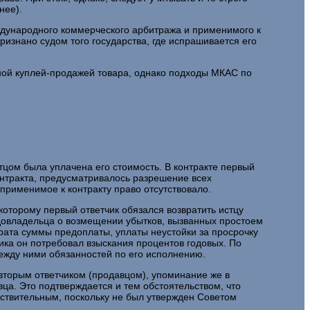
нее).
ждународного коммерческого арбитража и применимого к
изнано судом того государства, где испрашивается его
дной куплей-продажей товара, однако подходы МКАС по
тцом была уплачена его стоимость. В контракте первый
контракта, предусматривалось разрешение всех
а применимое к контракту право отсутствовало.
которому первый ответчик обязался возвратить истцу
удовладельца о возмещении убытков, вызванных простоем
врата суммы предоплаты, уплаты неустойки за просрочку
ика он потребовал взыскания процентов годовых. По
ежду ними обязанностей по его исполнению.
и вторым ответчиком (продавцом), упоминание же в
ца. Это подтверждается и тем обстоятельством, что
йствительным, поскольку не был утвержден Советом