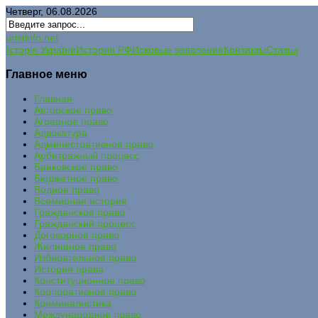
Четверг, 06.08.2026
uristinfo.net
Історія України
История РФ
Исковые заявления
Контакты
Статьи
Главное меню
Главная
Авторское право
Аграрное право
Адвокатура
Административное право
Арбитражный процесс
Банковское право
Бюджетное право
Водное право
Всемирная история
Гражданское право
Гражданский процесс
Договорное право
Жилищное право
Избирательное право
История права
Конституционное право
Корпоративное право
Криминалистика
Международное право