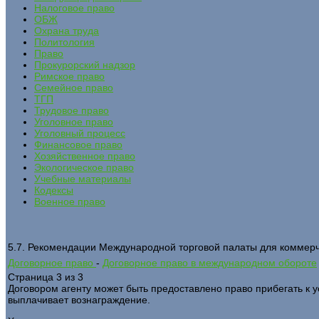
Налоговое право
ОБЖ
Охрана труда
Политология
Право
Прокурорский надзор
Римское право
Семейное право
ТГП
Трудовое право
Уголовное право
Уголовный процесс
Финансовое право
Хозяйственное право
Экологическое право
Учебные материалы
Кодексы
Военное право
5.7. Рекомендации Международной торговой палаты для коммерче
Договорное право
-
Договорное право в международном обороте
Страница 3 из 3
Договором агенту может быть предоставлено право прибегать к ус
выплачивает вознаграждение.