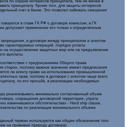
гента по охране интересов принципала, тем не менее в
давать принципалу. Кроме того, для защиты интересов
дельный счет в банке. Это позволит избежать смешения
оворится в главе ГК РФ о договоре комиссии; в ГК
ии допускает применение его только к определенным
о запрещения, в договоре между принципалом и агентом
тво гарантируемых операций, порядок уплаты
во на осуществление защитных мер или на предъявление
его выплаты.
в соответствии с предписаниями Общего права
ия сторон, поэтому важное значение имеют предписания
ляется ли агенту право на использование промышленной
патентных прав, поэтому в договоре с агентом чаще всего
ципалу, по его просьбе, в реализации необходимых
овора реализовывать минимально согласованный объем
говора, сокращение договорной территории, утрата
но изменившихся обстоятельствах - Hard ship clause,
обязательства по реализации минимального объема
данный термин используется как общее обозначение того
нием на правовую природу договора).