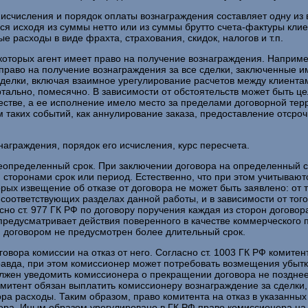
исчисления и порядок оплаты вознаграждения составляет одну из 
ся исходя из суммы нетто или из суммы брутто счета-фактуры клие
 расходы в виде фрахта, страхования, скидок, налогов и т.п.
которых агент имеет право на получение вознаграждения. Наприме
 право на получение вознаграждения за все сделки, заключенные и
делки, включая взаимное урегулирование расчетов между клиента
ально, помесячно. В зависимости от обстоятельств может быть це
естве, а ее исполнение имело место за пределами договорной тер
 таких событий, как аннулирование заказа, предоставление отсроч
аграждения, порядок его исчисления, курс пересчета.
еопределенный срок. При заключении договора на определенный ср
сторонами срок или период. Естественно, что при этом учитываю
рых извещение об отказе от договора не может быть заявлено: от
 соответствующих разделах данной работы, и в зависимости от тог
сно ст. 977 ГК РФ по договору поручения каждая из сторон договор
я предусматривает действия поверенного в качестве коммерческого
и договором не предусмотрен более длительный срок.
овора комиссии на отказ от него. Согласно ст. 1003 ГК РФ комитен
авда, при этом комиссионер может потребовать возмещения убытк
должен уведомить комиссионера о прекращении договора не поздне
омитент обязан выплатить комиссионеру вознаграждение за сделки
а расходы. Таким образом, право комитента на отказ в указанных
а. Иным образом урегулировано в ГК РФ право комиссионера на от