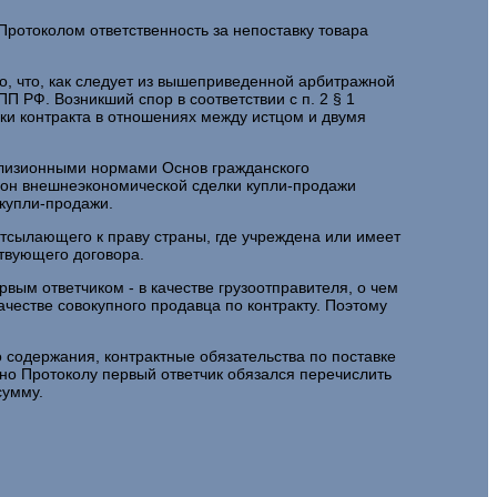
м Протоколом ответственность за непоставку товара
, что, как следует из вышеприведенной арбитражной
П РФ. Возникший спор в соответствии с п. 2 § 1
ки контракта в отношениях между истцом и двумя
ллизионными нормами Основ гражданского
торон внешнеэкономической сделки купли-продажи
купли-продажи.
отсылающего к праву страны, где учреждена или имеет
твующего договора.
рвым ответчиком - в качестве грузоотправителя, о чем
качестве совокупного продавца по контракту. Поэтому
 содержания, контрактные обязательства по поставке
сно Протоколу первый ответчик обязался перечислить
сумму.