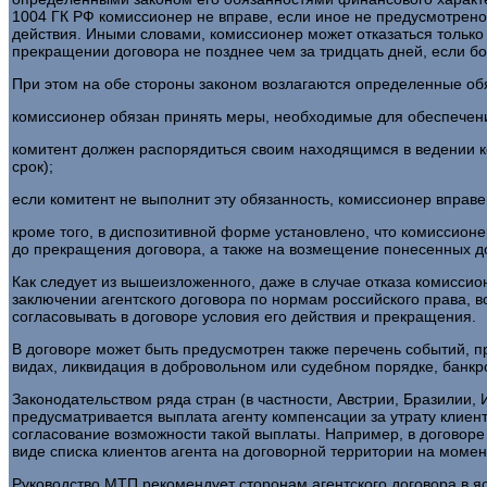
1004 ГК РФ комиссионер не вправе, если иное не предусмотрено 
действия. Иными словами, комиссионер может отказаться только
прекращении договора не позднее чем за тридцать дней, если 
При этом на обе стороны законом возлагаются определенные об
комиссионер обязан принять меры, необходимые для обеспечени
комитент должен распорядиться своим находящимся в ведении к
срок);
если комитент не выполнит эту обязанность, комиссионер вправе
кроме того, в диспозитивной форме установлено, что комиссион
до прекращения договора, а также на возмещение понесенных до
Как следует из вышеизложенного, даже в случае отказа комисс
заключении агентского договора по нормам российского права, 
согласовывать в договоре условия его действия и прекращения.
В договоре может быть предусмотрен также перечень событий, п
видах, ликвидация в добровольном или судебном порядке, банкро
Законодательством ряда стран (в частности, Австрии, Бразилии,
предусматривается выплата агенту компенсации за утрату клиенту
согласование возможности такой выплаты. Например, в договоре
виде списка клиентов агента на договорной территории на момен
Руководство МТП рекомендует сторонам агентского договора в яс