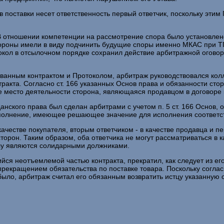
ыв поставки несет ответственность первый ответчик, поскольку эти
отношении компетенции на рассмотрение спора было установлено
стороны имели в виду подчинить будущие споры именно МКАС при ТП
кол в отсылочном порядке сохранил действие арбитражной оговор
ованным контрактом и Протоколом, арбитраж руководствовался ко
нтракта. Согласно ст. 166 указанных Основ права и обязанности с
е место деятельности сторона, являющаяся продавцом в договоре 
нского права был сделан арбитрами с учетом п. 5 ст. 166 Основ, 
исполнение, имеющее решающее значение для исполнения соответс
честве покупателя, вторым ответчиком - в качестве продавца и пе
сторон. Таким образом, оба ответчика не могут рассматриваться в 
елу являются солидарными должниками.
ся неотъемлемой частью контракта, прекратил, как следует из его
прекращением обязательства по поставке товара. Поскольку согла
было, арбитраж считал его обязанным возвратить истцу указанную 