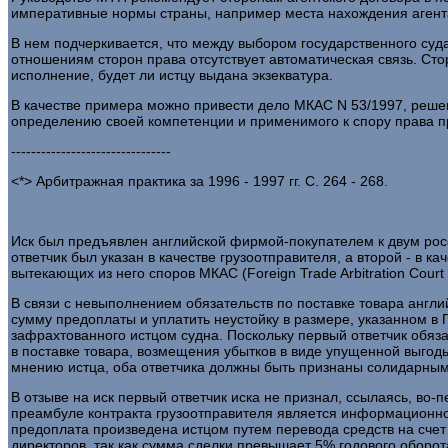
императивные нормы страны, например места нахождения агента,
В нем подчеркивается, что между выбором государственного су
отношениям сторон права отсутствует автоматическая связь. Сто
исполнение, будет ли истцу выдана экзекватура.
В качестве примера можно привести дело МКАС N 53/1997, решен
определению своей компетенции и применимого к спору права п
--------------------------------
<*> Арбитражная практика за 1996 - 1997 гг. С. 264 - 268.
Иск был предъявлен английской фирмой-покупателем к двум росси
ответчик был указан в качестве грузоотправителя, а второй - в 
вытекающих из него споров МКАС (Foreign Trade Arbitration Court
В связи с невыполнением обязательств по поставке товара англи
сумму предоплаты и уплатить неустойку в размере, указанном в
зафрахтованного истцом судна. Поскольку первый ответчик обяза
в поставке товара, возмещения убытков в виде упущенной выгоды
мнению истца, оба ответчика должны быть признаны солидарным
В отзыве на иск первый ответчик иска не признал, ссылаясь, во-
преамбуле контракта грузоотправителя является информационной
предоплата произведена истцом путем перевода средств на счет 
директоров, так как сумма сделки превышает 5% годового оборот