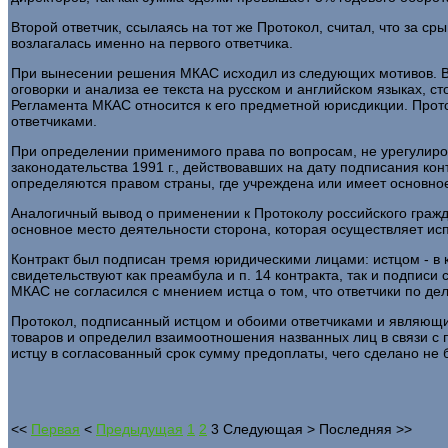
Второй ответчик, ссылаясь на тот же Протокол, считал, что за ср
возлагалась именно на первого ответчика.
При вынесении решения МКАС исходил из следующих мотивов. В 
оговорки и анализа ее текста на русском и английском языках, 
Регламента МКАС относится к его предметной юрисдикции. Прото
ответчиками.
При определении применимого права по вопросам, не урегулир
законодательства 1991 г., действовавших на дату подписания ко
определяются правом страны, где учреждена или имеет основно
Аналогичный вывод о применении к Протоколу российского гражда
основное место деятельности сторона, которая осуществляет 
Контракт был подписан тремя юридическими лицами: истцом - в ка
свидетельствуют как преамбула и п. 14 контракта, так и подписи 
МКАС не согласился с мнением истца о том, что ответчики по д
Протокол, подписанный истцом и обоими ответчиками и являющий
товаров и определил взаимоотношения названных лиц в связи с 
истцу в согласованный срок сумму предоплаты, чего сделано не 
<<
Первая
<
Предыдущая
1
2
3
Следующая
>
Последняя
>>