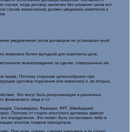
 случая, когда договор заключен без указания срока его
этом случае комиссионер должен уведомить комитента о
ом.
ения уведомления (если договором не установлен иной
 по возможно более выгодной для комитента цене;
омиссионное вознаграждение за сделки, совершенные им
ые права. Поэтому сторонам целесообразно при
рукцию (договор поручения или комиссии) и, во-вторых,
йствие. Это могут быть реорганизация в различных
о физического лица и т.п.
рландов, Сальвадора, Франции, ФРГ, Швейцарии)
орон. Поэтому от сторон агентского договора зависит
 его определения. Это может быть согласовано либо в
лизации агентом товаров принципала.
во. При этом, однако, следует учитывать и те строго