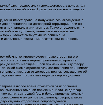
важнейших предпосылок успеха договора в целом. Как
нта или иным образом. При исчислении его исходя из
р, агент имеет право на получение вознаграждения в
м для принципала на договорной территории, или он
ми и принципалом или агентом. Также определяется и
лесообразно уточнить, имеет ли агент право на
ритории. Может быть уточнено влияние на
ки исполнения, частичный платеж, снижение цены,
ок обычно конкретизируется право сторон на его
тся и императивные нормы применимого права (в
 трех до шести месяцев). Если применимым к договору
о, по какой схеме строятся взаимоотношения принципала
а вправе отказаться от договора, причем соглашение об
 представителя, то отказывающаяся сторона должна
т вправе в любое время отказаться от исполнения
ов, вызванных отменой поручения. Если же договор
е чем за тридцать дней (если более продолжительный
, совершенные им до прекращения договора, а также
 двух случаях от договора сопровождается
каз от исполнения договора комиссии. Согласно ст.