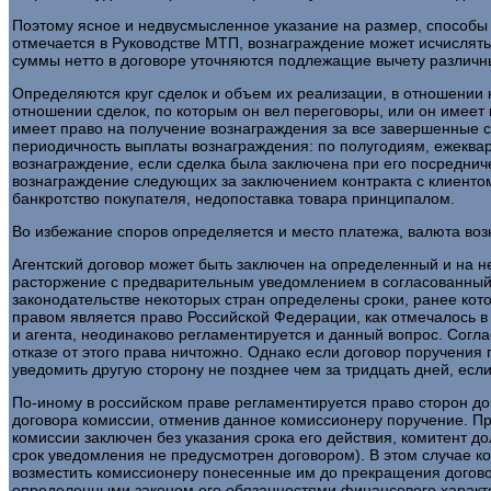
Поэтому ясное и недвусмысленное указание на размер, способы 
отмечается в Руководстве МТП, вознаграждение может исчислять
суммы нетто в договоре уточняются подлежащие вычету различные
Определяются круг сделок и объем их реализации, в отношении 
отношении сделок, по которым он вел переговоры, или он имеет
имеет право на получение вознаграждения за все завершенные с
периодичность выплаты вознаграждения: по полугодиям, ежекварт
вознаграждение, если сделка была заключена при его посреднич
вознаграждение следующих за заключением контракта с клиентом
банкротство покупателя, недопоставка товара принципалом.
Во избежание споров определяется и место платежа, валюта возн
Агентский договор может быть заключен на определенный и на н
расторжение с предварительным уведомлением в согласованный 
законодательстве некоторых стран определены сроки, ранее кото
правом является право Российской Федерации, как отмечалось в
и агента, неодинаково регламентируется и данный вопрос. Согла
отказе от этого права ничтожно. Однако если договор поручени
уведомить другую сторону не позднее чем за тридцать дней, есл
По-иному в российском праве регламентируется право сторон дог
договора комиссии, отменив данное комиссионеру поручение. Пр
комиссии заключен без указания срока его действия, комитент 
срок уведомления не предусмотрен договором). В этом случае к
возместить комиссионеру понесенные им до прекращения договор
определенными законом его обязанностями финансового характер