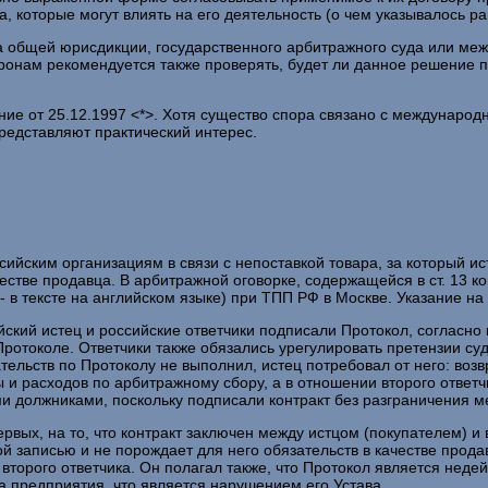
 которые могут влиять на его деятельность (о чем указывалось ра
да общей юрисдикции, государственного арбитражного суда или ме
ронам рекомендуется также проверять, будет ли данное решение пр
ие от 25.12.1997 <*>. Хотя существо спора связано с междунаро
редставляют практический интерес.
йским организациям в связи с непоставкой товара, за который ис
качестве продавца. В арбитражной оговорке, содержащейся в ст. 13 
 - в тексте на английском языке) при ТПП РФ в Москве. Указание н
йский истец и российские ответчики подписали Протокол, согласно 
 Протоколе. Ответчики также обязались урегулировать претензии с
тельств по Протоколу не выполнил, истец потребовал от него: воз
 и расходов по арбитражному сбору, а в отношении второго ответч
и должниками, поскольку подписали контракт без разграничения м
первых, на то, что контракт заключен между истцом (покупателем) 
 записью и не порождает для него обязательств в качестве продав
второго ответчика. Он полагал также, что Протокол является неде
а предприятия, что является нарушением его Устава.