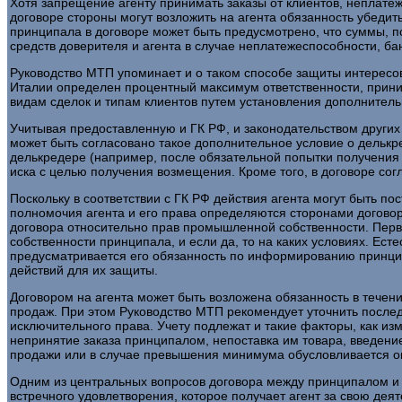
Хотя запрещение агенту принимать заказы от клиентов, неплатеж
договоре стороны могут возложить на агента обязанность убедит
принципала в договоре может быть предусмотрено, что суммы, п
средств доверителя и агента в случае неплатежеспособности, ба
Руководство МТП упоминает и о таком способе защиты интересов 
Италии определен процентный максимум ответственности, прини
видам сделок и типам клиентов путем установления дополнитель
Учитывая предоставленную и ГК РФ, и законодательством других
может быть согласовано такое дополнительное условие о делькр
делькредере (например, после обязательной попытки получения
иска с целью получения возмещения. Кроме того, в договоре сог
Поскольку в соответствии с ГК РФ действия агента могут быть п
полномочия агента и его права определяются сторонами догово
договора относительно прав промышленной собственности. Первы
собственности принципала, и если да, то на каких условиях. Ест
предусматривается его обязанность по информированию принцип
действий для их защиты.
Договором на агента может быть возложена обязанность в тече
продаж. При этом Руководство МТП рекомендует уточнить после
исключительного права. Учету подлежат и такие факторы, как из
непринятие заказа принципалом, непоставка им товара, введени
продажи или в случае превышения минимума обусловливается о
Одним из центральных вопросов договора между принципалом и 
встречного удовлетворения, которое получает агент за свою деят