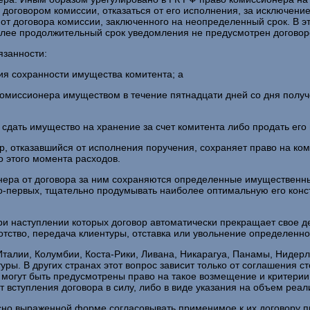
договором комиссии, отказаться от его исполнения, за исключением
 от договора комиссии, заключенного на неопределенный срок. В 
более продолжительный срок уведомления не предусмотрен договор
язанности:
я сохранности имущества комитента; а
омиссионера имуществом в течение пятнадцати дней со дня получ
 сдать имущество на хранение за счет комитента либо продать его
ер, отказавшийся от исполнения поручения, сохраняет право на к
 этого момента расходов.
ионера от договора за ним сохраняются определенные имущественн
во-первых, тщательно продумывать наиболее оптимальную его конст
ри наступлении которых договор автоматически прекращает свое де
тство, передача клиентуры, отставка или увольнение определенног
 Италии, Колумбии, Коста-Рики, Ливана, Никарагуа, Панамы, Ниде
ры. В других странах этот вопрос зависит только от соглашения ст
 могут быть предусмотрены право на такое возмещение и критерии
т вступления договора в силу, либо в виде указания на объем реа
но выраженной форме согласовывать применимое к их договору пра