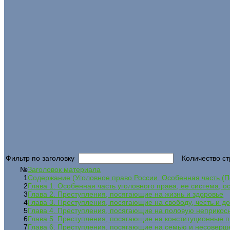
Фильтр по заголовку
Количество ст
№
Заголовок материала
1
Содержание (Уголовное право России. Особенная часть (По
2
Глава 1. Особенная часть уголовного права, ее система,
3
Глава 2. Преступления, посягающие на жизнь и здоровье
4
Глава 3. Преступления, посягающие на свободу, честь и д
5
Глава 4. Преступления, посягающие на половую неприкос
6
Глава 5. Преступления, посягающие на конституционные п
7
Глава 6. Преступления, посягающие на семью и несоверш