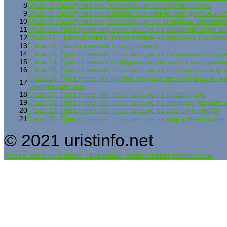
8
Глава 7. Преступления, посягающие на собственность
9
Глава 8. Преступления в сфере экономической деятельнос
10
Глава 9. Преступления, посягающие на интересы коммерч
11
Глава 10. Преступления, посягающие на общественную бе
12
Глава 11. Преступления, посягающие на здоровье населе
13
Глава 12. Экологические преступления
14
Глава 13. Преступления, посягающие на безопасность дви
15
Глава 14. Преступления в сфере компьютерной информац
16
Глава 15. Преступления, посягающие на основы конституц
Глава 16. Преступления против государственной власти, и
17
самоуправления
18
Глава 17. Преступления, посягающие на правосудие
19
Глава 18. Преступления, посягающие на порядок управле
20
Глава 19. Преступления, посягающие на военную службу
21
Глава 20. Преступления, посягающие на мир и безопаснос
© 2021 uristinfo.net
Історія України
История РФ
Исковые заявления
Контакты
Статьи