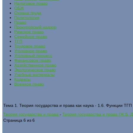
Налоговое право
ОБЖ
Охрана труда
Политология
Право
Прокурорский надзор
Римское право
Семейное право
ТГП
Трудовое право
Уголовное право
Уголовный процесс
Финансовое право
Хозяйственное право
Экологическое право
Учебные материалы
Кодексы
Военное право
Тема 1. Теория государства и права как наука - 1.6. Функции ТГП
Теория государства и права
-
Теория государства и права (Ж.Б. 
Страница 6 из 6