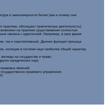
ктура и закономерности бытия (как и почему они
ит практике, обогащает практическую деятельность).
и возможно на практике существование полностью
иначе связана с идеологией. Например, в свое время
шие, так и перспективные). Данная функция присуща
уки, носящие в системе наук наиболее общий характер.
взгляды на государство и право;
ругих юридических наук;
-правовых явлений.
 государственно-правового управления.
ГП.