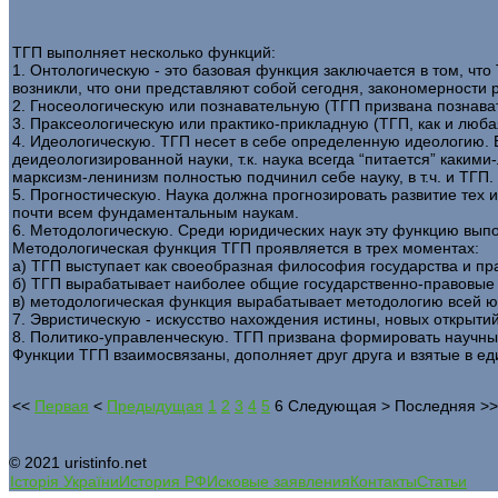
ТГП выполняет несколько функций:
1. Онтологическую - это базовая функция заключается в том, что
возникли, что они представляют собой сегодня, закономерности 
2. Гносеологическую или познавательную (ТГП призвана познават
3. Праксеологическую или практико-прикладную (ТГП, как и люба
4. Идеологическую. ТГП несет в себе определенную идеологию. 
деидеологизированной науки, т.к. наука всегда “питается” каким
марксизм-ленинизм полностью подчинил себе науку, в т.ч. и ТГП.
5. Прогностическую. Наука должна прогнозировать развитие тех 
почти всем фундаментальным наукам.
6. Методологическую. Среди юридических наук эту функцию выпо
Методологическая функция ТГП проявляется в трех моментах:
а) ТГП выступает как своеобразная философия государства и пра
б) ТГП вырабатывает наиболее общие государственно-правовые 
в) методологическая функция вырабатывает методологию всей ю
7. Эвристическую - искусство нахождения истины, новых открыти
8. Политико-управленческую. ТГП призвана формировать научные
Функции ТГП взаимосвязаны, дополняет друг друга и взятые в ед
<<
Первая
<
Предыдущая
1
2
3
4
5
6
Следующая
>
Последняя
>>
© 2021 uristinfo.net
Історія України
История РФ
Исковые заявления
Контакты
Статьи