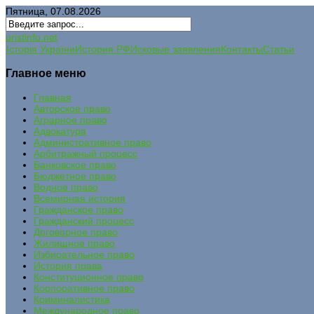
Пятница, 07.08.2026
uristinfo.net
Історія України
История РФ
Исковые заявления
Контакты
Статьи
Главное меню
Главная
Авторское право
Аграрное право
Адвокатура
Административное право
Арбитражный процесс
Банковское право
Бюджетное право
Водное право
Всемирная история
Гражданское право
Гражданский процесс
Договорное право
Жилищное право
Избирательное право
История права
Конституционное право
Корпоративное право
Криминалистика
Международное право