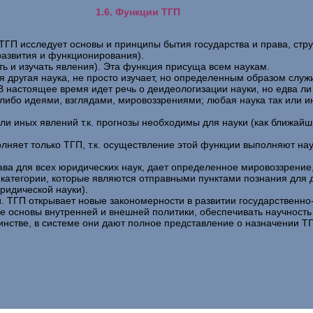
1.6. Функции ТГП
 ТГП исследует основы и принципы бытия государства и права, стру
развития и функционирования).
ь и изучать явления). Эта функция присуща всем наукам.
я другая наука, не просто изучает, но определенным образом служ
В настоящее время идет речь о деидеологизации науки, но едва л
и-либо идеями, взглядами, мировоззрениями; любая наука так или 
или иных явлений т.к. прогнозы необходимы для науки (как ближай
лняет только ТГП, т.к. осуществление этой функции выполняют на
ва для всех юридических наук, дает определенное мировоззрение, 
категории, которые являются отправными пунктами познания для д
ридической науки).
й. ТГП открывает новые закономерности в развитии государственно
 основы внутренней и внешней политики, обеспечивать научность
инстве, в системе они дают полное представление о назначении Т