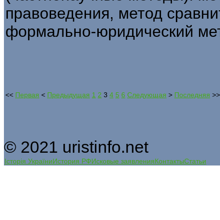
правоведения, метод сравни
формально-юридический мет
<<
Первая
<
Предыдущая
1
2
3
4
5
6
Следующая
>
Последняя
>>
© 2021 uristinfo.net
Історія України
История РФ
Исковые заявления
Контакты
Статьи