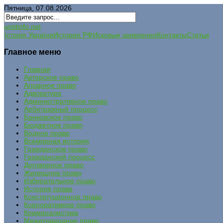
Пятница, 07.08.2026
uristinfo.net
Історія України
История РФ
Исковые заявления
Контакты
Статьи
Главное меню
Главная
Авторское право
Аграрное право
Адвокатура
Административное право
Арбитражный процесс
Банковское право
Бюджетное право
Водное право
Всемирная история
Гражданское право
Гражданский процесс
Договорное право
Жилищное право
Избирательное право
История права
Конституционное право
Корпоративное право
Криминалистика
Международное право