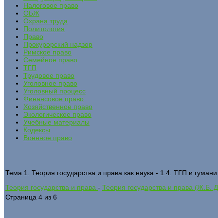
Налоговое право
ОБЖ
Охрана труда
Политология
Право
Прокурорский надзор
Римское право
Семейное право
ТГП
Трудовое право
Уголовное право
Уголовный процесс
Финансовое право
Хозяйственное право
Экологическое право
Учебные материалы
Кодексы
Военное право
Тема 1. Теория государства и права как наука - 1.4. ТГП и гуман
Теория государства и права
-
Теория государства и права (Ж.Б. 
Страница 4 из 6