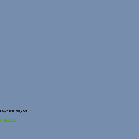
итарные науки
Доржиев)