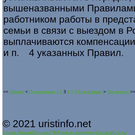
вышеназванными Правилами
работником работы в предст
семьи в связи с выездом в 
выплачиваются компенсации,
и п. 4 указанных Правил.
<<
Первая
<
Предыдущая
1
2
3
4
5
6
Следующая
>
Последняя
>>
© 2021 uristinfo.net
Історія України
История РФ
Исковые заявления
Контакты
Статьи