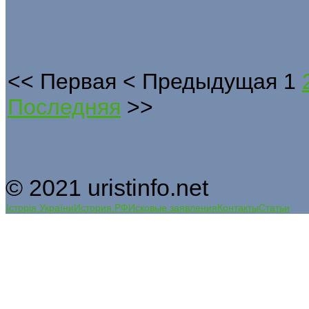
<<
Первая
<
Предыдущая
1
Последняя
>>
© 2021 uristinfo.net
Історія України
История РФ
Исковые заявления
Контакты
Статьи