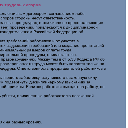
ных трудовых споров
 коллективным договором, соглашением либо
споров стороны несут ответственность.
ительных процедурах, в том числе не предоставляющие
(ее) проведению, привлекаются к дисциплинарной
законодательством Российской Федерации об
ия требований работников и от участия в
лях выдвижения требований или создание препятствий
 минимальных размеров оплаты труда.
мирительной процедуры, привлекаются к
правонарушениях. Между тем в ст. 5.33 Кодекса РФ об
размеров оплаты труда может быть наложен только на
оцедуры. Ответственность представителей работников в
вляющего забастовку, вступившего в законную силу
К РФ подвергнуты дисциплинарному взысканию за
ной причины. Если же работники выходят на работу, но
ть убытки, причиненные работодателю незаконной
ях на разных уровнях.