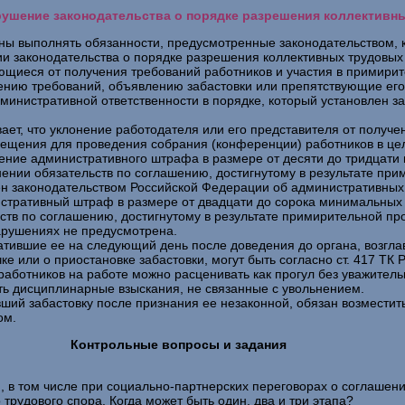
арушение законодательства о порядке разрешения коллектив
жны выполнять обязанности, предусмотренные законодательством,
 законодательства о порядке разрешения коллективных трудовых 
няющиеся от получения требований работников и участия в примир
нию требований, объявлению забастовки или препятствующие его 
административной ответственности в порядке, который установлен 
т, что уклонение работодателя или его представителя от получен
ещения для проведения собрания (конференции) работников в це
жение административного штрафа в размере от десяти до тридцати
ении обязательств по соглашению, достигнутому в результате при
ен законодательством Российской Федерации об административных 
тративный штраф в размере от двадцати до сорока минимальных 
ств по соглашению, достигнутому в результате примирительной пр
арушениях не предусмотрена.
атившие ее на следующий день после доведения до органа, возгла
ке или о приостановке забастовки, могут быть согласно ст. 417 Т
аботников на работе можно расценивать как прогул без уважитель
ть дисциплинарные взыскания, не связанные с увольнением.
ший забастовку после признания ее незаконной, обязан возмести
ом.
Контрольные вопросы и задания
 в том числе при социально-партнерских переговорах о соглашени
трудового спора. Когда может быть один, два и три этапа?