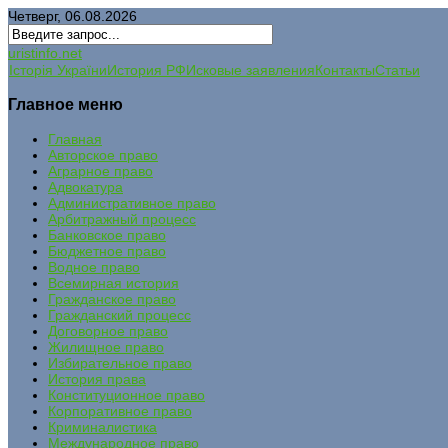
Четверг, 06.08.2026
uristinfo.net
Історія України
История РФ
Исковые заявления
Контакты
Статьи
Главное меню
Главная
Авторское право
Аграрное право
Адвокатура
Административное право
Арбитражный процесс
Банковское право
Бюджетное право
Водное право
Всемирная история
Гражданское право
Гражданский процесс
Договорное право
Жилищное право
Избирательное право
История права
Конституционное право
Корпоративное право
Криминалистика
Международное право