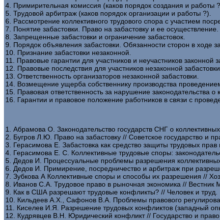
4. Примирительная комиссия (каков порядок создания и работы ?
5. Трудовой арбитраж (каков порядок организации и работы ?).
6. Рассмотрение коллективного трудового спора с участием поср
7. Понятие забастовки. Право на забастовку и ее осуществление.
8. Запрещенные забастовки и ограничение забастовок.
9. Порядок объявления забастовки. Обязанности сторон в ходе з
10. Признание забастовки незаконной.
11. Правовые гарантии для участников и неучастников законной з
12. Правовые последствия для участников незаконной забастовки
13. Ответственность организаторов незаконной забастовки.
14. Возмещение ущерба собственнику производства проведением
15. Правовая ответственность за нарушение законодательства о 
16. Гарантии и правовое положение работников в связи с провед
1. Абрамова О. Законодательство государств СНГ о коллективных 
2. Бугров Л.Ю. Право на забастовку // Советское государство и пр
3. Герасимова Е. Забастовка как средство защиты трудовых прав 
4. Герасимова Е. С. Коллективные трудовые споры: законодательс
5. Дедов И. Процессуальные проблемы разрешения коллективных т
6. Дедов И. Примирение, посредничество и арбитраж при разреш
7. Зубкова А Коллективные споры и способы их разрешения // Хоз
8. Иванов С.А. Трудовое право в рыночная экономика // Вестник 
9. Как в США разрешают трудовые конфликты? // Человек и труд.
10. Кильдеев А.Х., Сафонов В.А. Проблемы правового регулирова
11. Киселев И.Я. Разрешение трудовых конфликтов (западный опы
12. Кудрявцев В.Н. Юридический конфликт // Государство и право