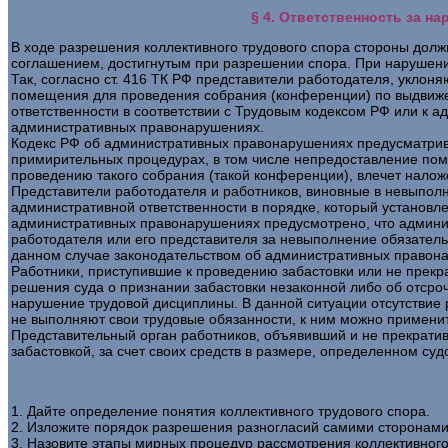
§ 4. Ответственность за н
В ходе разрешения коллективного трудового спора стороны дол
соглашением, достигнутым при разрешении спора. При нарушении
Так, согласно ст. 416 ТК РФ представители работодателя, укло
помещения для проведения собрания (конференции) по выдвиже
ответственности в соответствии с Трудовым кодексом РФ или к 
административных правонарушениях.
Кодекс РФ об административных правонарушениях предусматривае
примирительных процедурах, в том числе непредоставление пом
проведению такого собрания (такой конференции), влечет нало
Представители работодателя и работников, виновные в невыполн
административной ответственности в порядке, который установл
административных правонарушениях предусмотрено, что админис
работодателя или его представителя за невыполнение обязатель
данном случае законодательством об административных правон
Работники, приступившие к проведению забастовки или не прекр
решения суда о признании забастовки незаконной либо об отсроч
нарушение трудовой дисциплины. В данной ситуации отсутствие р
не выполняют свои трудовые обязанности, к ним можно примени
Представительный орган работников, объявивший и не прекратив
забастовкой, за счет своих средств в размере, определенном суд
1. Дайте определение понятия коллективного трудового спора.
2. Изложите порядок разрешения разногласий самими сторонами,
3. Назовите этапы мирных процедур рассмотрения коллективного 