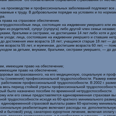
 на производстве и профессиональных заболеваний подлежат все 
каемые к труду. В добровольном порядке на условиях и по нормам
ра.
 права на страховое обеспечение.
нетрудоспособные лица, состоящие на иждивении умершего или име
ин из родителей, супруг (супруга) либо другой член семьи независ
ками, братьями и сестрами, не достигшими 14 лет либо хотя и до
 уходе; лица, состоявшие на иждивении умершего и ставшие нетр
о достижения ими возраста 18 лет; учащимся старше 18 лет — до
м возраста 55 лет, и мужчинам, достигшим возраста 60 лет, — по
у уходом за детьми, внуками, братьями, сестрами умершего, — до 
цам, имеющим право на обеспечение;
, имеющим право на обеспечение;
здоровья застрахованного, на его медицинскую, социальную и пр
раты (снижения) профессиональной трудоспособности. Размер ежем
 работником профессиональной трудоспособности. В 2002 г. разме
 весь период стойкой утраты профессиональной трудоспособности
торый было назначено пособие по временной нетрудоспособности.
ному или его семье предоставляется единовременная страховая вы
ьной трудоспособности исходя из 60-кратного минимального разме
ер единовременной страховой выплаты равен 60-кратному минимал
сиональную реабилитацию включают расходы на: дополнительную 
 и бытовой) уход; санаторно-курортное лечение, включая оплату 
мость проезда застрахованного, а в необходимых случаях — и сто