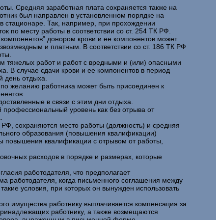
боты. Средняя заработная плата сохраняется также на
ботник был направлен в установленном порядке на
в стационаре. Так, например, при прохождении
по месту работы в соответствии со ст. 254 ТК РФ.
е компонентов” донором крови и ее компонентов может
возмездным и платным. В соответствии со ст. 186 ТК РФ
оты.
ем тяжелых работ и работ с вредными и (или) опасными
ха. В случае сдачи крови и ее компонентов в период
й день отдыха.
а по желанию работника может быть присоединен к
онентов.
доставленные в связи с этим дни отдыха.
 профессиональный уровень как без отрыва от
.
 РФ, сохраняются место работы (должность) и средняя
льного образования (повышения квалификации)
сы повышения квалификации с отрывом от работы,
овочных расходов в порядке и размерах, которые
гласия работодателя, что предполагает
ма работодателя, когда письменного соглашения между
 такие условия, при которых он вынужден использовать
ного имущества работнику выплачивается компенсация за
 принадлежащих работнику, а также возмещаются
говора, выраженным в письменной форме.