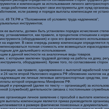
трументов и компенсация за использования личного автотранспорт
, когда работники используют свои инструменты для нужд организ
ботником, если размер и порядок выплаты компенсации не устано
гл. 49 ТК РФ и “Положением об условиях труда надомников”;
узыкальных инструментов;
 ее выплаты, должен быть установлен порядок исчисления степен
ку, устанавливается, как правило, в процентном отношении к нор
 инструмента (оборудования) и срок его фактического использован
и на изделия. В свою очередь размер компенсации определяется 
омпенсироваться полная стоимость или возмещаться израсходован
игодным для дальнейшего использования.
щим в данной местности на аналогичные виды товаров.
и, с которыми заключен трудовой договор на работы на дому, рег
инструмента, оборудования). Кроме того, по согласованию сторон
ганизации, как правило, одновременно с выплатой заработной пла
3 и 24 части второй Налогового кодекса РФ обложению налогом на
инадлежащие им личные легковые автотранспортные средства, они 
 выплаты которой определены Минфином РФ.
аций и учреждений (далее по тексту — организаций) за использов
твенной (служебной) деятельности связана с постоянными служебны
ию организации личное заявление с просьбой о выплате компенса
для выплаты компенсации является приказ руководителя организа
ыплачивается в размере фактически понесенных и документально 
дин раз в месяц независимо от количества календарных дней, как