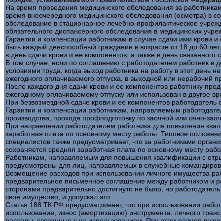
На время проведения медицинского обследования за работниками
время внеочередного медицинского обследования (осмотра) в со
обследование в стационарное лечебно-профилактическое учрежде
обязательного диспансерного обследования в медицинских учреж
Гарантии и компенсации работникам в случае сдачи ими крови и 
быть каждый дееспособный гражданин в возрасте от 18 до 60 ле
в день сдачи крови и ее компонентов, а также в день связанного
В том случае, если по соглашению с работодателем работник в 
условиями труда, когда выход работника на работу в этот день н
ежегодного оплачиваемого отпуска, в выходной или нерабочий п
После каждого дня сдачи крови и ее компонентов работнику пре
ежегодному оплачиваемому отпуску или использован в другое вре
При безвозмездной сдаче крови и ее компонентов работодатель с
Гарантии и компенсации работникам, направляемым работодател
производства, проходя профподготовку по заочной или очно-заоч
При направлении работодателем работника для повышения квалиф
заработная плата по основному месту работы. Типовое положе
специалистов также предусматривает, что за работниками орга
сохраняется средняя заработная плата по основному месту рабо
Работникам, направляемым для повышения квалификации с отрыв
предусмотрены для лиц, направляемых в служебные командиров
Возмещение расходов при использовании личного имущества рабо
предварительное письменное соглашение между работником и ра
сторонами предварительно достигнуто не было, но работодатель 
свое имущество, и допускал это.
Статья 188 ТК РФ предусматривает, что при использовании рабо
использование, износ (амортизацию) инструмента, личного тран
расходы, связанные с их использованием. При этом размер воз