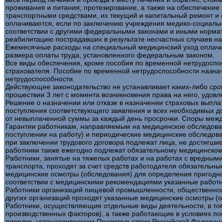
проживания и питания; протезирование, а также на обеспечени
транспортными средствами, их текущий и капитальный ремонт и
оплачиваются, если по заключению учреждения медико-социально
соответствии с другими федеральными законами и иными норма
реабилитацию пострадавших в результате несчастных случаев н
Ежемесячные расходы на специальный медицинский уход оплачи
размера оплаты труда, установленного федеральным законом.
Все виды обеспечения, кроме пособия по временной нетрудоспо
страхователя. Пособие по временной нетрудоспособности назна
нетрудоспособности.
Действующее законодательство не устанавливает каких-либо сро
прошествии 3 лет с момента возникновения права на него, удов
Решение о назначении или отказе в назначении страховых выпла
поступления соответствующего заявления и всех необходимых до
от невыплаченной суммы за каждый день просрочки. Споры межд
Гарантии работникам, направляемым на медицинское обследован
поступлении на работу) и периодические медицинские обследова
при заключении трудового договора подлежат лица, не достигшие 
работники также ежегодно подлежат обязательному медицинском
Работники, занятые на тяжелых работах и на работах с вредными
транспорта, проходят за счет средств работодателя обязательны
медицинские осмотры (обследования) для определения пригодн
соответствии с медицинскими рекомендациями указанные работ
Работники организаций пищевой промышленности, общественного
других организаций проходят указанные медицинские осмотры (
Работники, осуществляющие отдельные виды деятельности, в то
производственных факторов), а также работающие в условиях по
порядке, устанавливаемом Правительством Российской Федерац