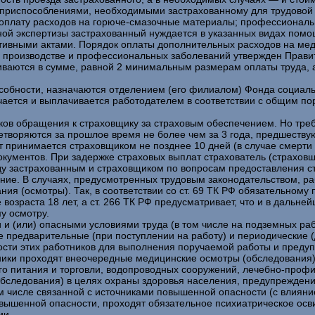
е приспособлениями, необходимыми застрахованному для трудовой
 оплату расходов на горюче-смазочные материалы; профессионал
й экспертизы застрахованный нуждается в указанных видах помощи
тивными актами. Порядок оплаты дополнительных расходов на ме
а производстве и профессиональных заболеваний утвержден Прави
ваются в сумме, равной 2 минимальным размерам оплаты труда, а
собности, назначаются отделением (его филиалом) Фонда социаль
чается и выплачивается работодателем в соответствии с общим п
ков обращения к страховщику за страховым обеспечением. Но тре
летворяются за прошлое время не более чем за 3 года, предшест
т принимается страховщиком не позднее 10 дней (в случае смерти 
кументов. При задержке страховых выплат страхователь (страхов
у застрахованным и страховщиком по вопросам предоставления ст
ие. В случаях, предусмотренных трудовым законодательством, ра
ния (осмотры). Так, в соответствии со ст. 69 ТК РФ обязательно
возраста 18 лет, а ст. 266 ТК РФ предусматривает, что и в дальне
у осмотру.
 и (или) опасными условиями труда (в том числе на подземных раб
е предварительные (при поступлении на работу) и периодические (
ости этих работников для выполнения поручаемой работы и пред
ники проходят внеочередные медицинские осмотры (обследования)
 питания и торговли, водопроводных сооружений, лечебно-профил
обследования) в целях охраны здоровья населения, предупреждени
м числе связанной с источниками повышенной опасности (с влиян
вышенной опасности, проходят обязательное психиатрическое освид
ии.