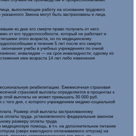
лица, выполняющие работу на основании трудового
 указанного Закона могут быть застрахованы и лица,
вшие ко дню его смерти право получать от него
имо от его трудоспособности, который не работает и
стигшими этого возраста, но по медицинскому
удоспособными в течение 5 лет после его смерти.
 окончания учебы в учебных учреждениях по очной
жизненно; инвалидам — на срок инвалидности; одному из
достижения ими возраста 14 лет либо изменения
офессиональную реабилитацию. Ежемесячная страховая
есячной страховой выплаты определяется в процентах к
р этой выплаты не может превышать 30 000 руб.
 с того дня, с которого учреждением медико-социальной
плата. Размер этой выплаты застрахованному
ра оплаты труда, установленного федеральным законом
ьному размеру оплаты труда.
медицинскую помощь, в т.ч. на дополнительное питание
отпуска (сверх ежегодного оплачиваемого отпуска) на
имость проезда сопровождающего его лица, их