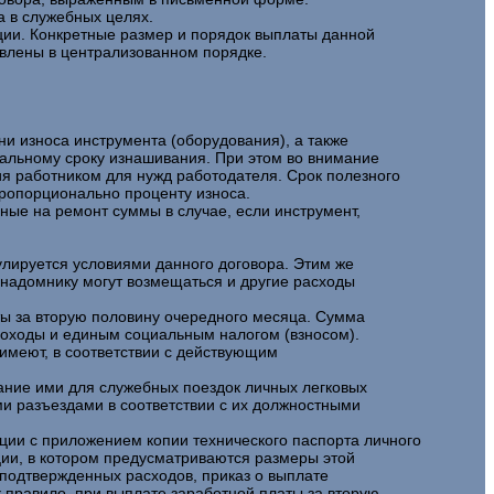
а в служебных целях.
ации. Конкретные размер и порядок выплаты данной
влены в централизованном порядке.
и износа инструмента (оборудования), а также
мальному сроку изнашивания. При этом во внимание
ия работником для нужд работодателя. Срок полезного
пропорционально проценту износа.
ные на ремонт суммы в случае, если инструмент,
улируется условиями данного договора. Этим же
 надомнику могут возмещаться и другие расходы
ты за вторую половину очередного месяца. Сумма
 доходы и единым социальным налогом (взносом).
имеют, в соответствии с действующим
ание ими для служебных поездок личных легковых
ми разъездами в соответствии с их должностными
ции с приложением копии технического паспорта личного
ции, в котором предусматриваются размеры этой
подтвержденных расходов, приказ о выплате
 правило, при выплате заработной платы за вторую