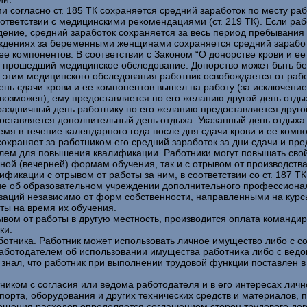
 согласно ст. 185 ТК сохраняется средний заработок по месту ра
ответствии с медицинскими рекомендациями (ст. 219 ТК). Если ра
ние, средний заработок сохраняется за весь период пребывания 
дениях за беременными женщинами сохраняется средний заработок 
ее компонентов. В соответствии с Законом “О донорстве крови и е
т, прошедший медицинское обследование. Донорство может быть без
 с этим медицинского обследования работник освобождается от раб
день сдачи крови и ее компонентов вышел на работу (за исключени
евозможен), ему предоставляется по его желанию другой день отды
раздничный день работнику по его желанию предоставляется друго
доставляется дополнительный день отдыха. Указанный день отдых
мя в течение календарного года после дня сдачи крови и ее комп
охраняет за работником его средний заработок за дни сдачи и пре
ем для повышения квалификации. Работники могут повышать свой
ной (вечерней) формам обучения, так и с отрывом от производства
икации с отрывом от работы за ним, в соответствии со ст. 187 ТК
ние об образовательном учреждении дополнительного профессиона
низаций независимо от форм собственности, направленными на кур
ты на время их обучения.
ом от работы в другую местность, производится оплата командир
ки.
тника. Работник может использовать личное имущество либо с со
ботодателем об использовании имущества работника либо с ведо
знал, что работник при выполнении трудовой функции поставлен в
тником с согласия или ведома работодателя и в его интересах лич
спорта, оборудования и других технических средств и материалов,
мещения расходов определяется соглашением сторон трудового до