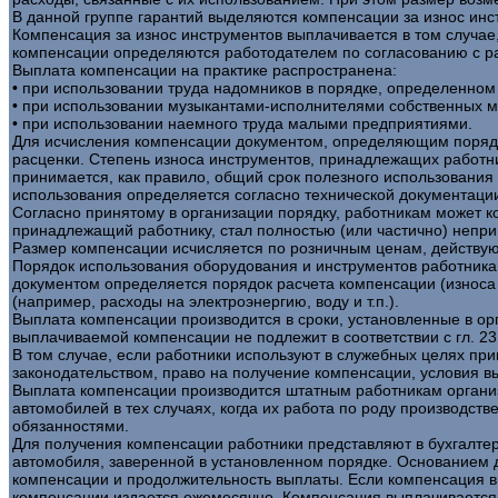
В данной группе гарантий выделяются компенсации за износ инс
Компенсация за износ инструментов выплачивается в том случае
компенсации определяются работодателем по согласованию с ра
Выплата компенсации на практике распространена:
• при использовании труда надомников в порядке, определенном 
• при использовании музыкантами-исполнителями собственных м
• при использовании наемного труда малыми предприятиями.
Для исчисления компенсации документом, определяющим порядок
расценки. Степень износа инструментов, принадлежащих работни
принимается, как правило, общий срок полезного использования
использования определяется согласно технической документаци
Согласно принятому в организации порядку, работникам может к
принадлежащий работнику, стал полностью (или частично) непр
Размер компенсации исчисляется по розничным ценам, действую
Порядок использования оборудования и инструментов работникам
документом определяется порядок расчета компенсации (износа 
(например, расходы на электроэнергию, воду и т.п.).
Выплата компенсации производится в сроки, установленные в ор
выплачиваемой компенсации не подлежит в соответствии с гл. 2
В том случае, если работники используют в служебных целях пр
законодательством, право на получение компенсации, условия
Выплата компенсации производится штатным работникам организ
автомобилей в тех случаях, когда их работа по роду производс
обязанностями.
Для получения компенсации работники представляют в бухгалтер
автомобиля, заверенной в установленном порядке. Основанием 
компенсации и продолжительность выплаты. Если компенсация в
компенсации издается ежемесячно. Компенсация выплачивается о