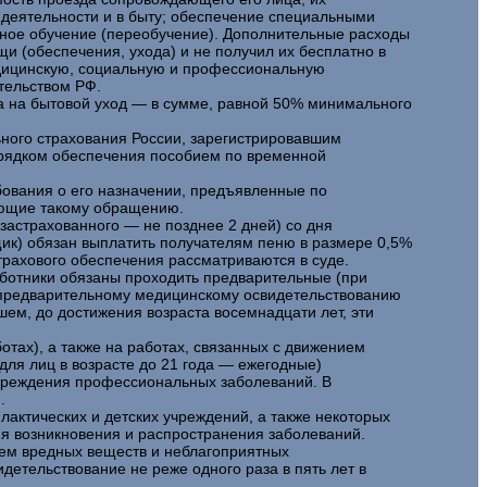
 деятельности и в быту; обеспечение специальными
ьное обучение (переобучение). Дополнительные расходы
 (обеспечения, ухода) и не получил их бесплатно в
дицинскую, социальную и профессиональную
тельством РФ.
 на бытовой уход — в сумме, равной 50% минимального
ного страхования России, зарегистрировавшим
орядком обеспечения пособием по временной
бования о его назначении, предъявленные по
вующие такому обращению.
застрахованного — не позднее 2 дней) со дня
щик) обязан выплатить получателям пеню в размере 0,5%
рахового обеспечения рассматриваются в суде.
ботники обязаны проходить предварительные (при
му предварительному медицинскому освидетельствованию
йшем, до достижения возраста восемнадцати лет, эти
отах), а также на работах, связанных с движением
для лиц в возрасте до 21 года — ежегодные)
упреждения профессиональных заболеваний. В
.
актических и детских учреждений, а также некоторых
я возникновения и распространения заболеваний.
ием вредных веществ и неблагоприятных
етельствование не реже одного раза в пять лет в