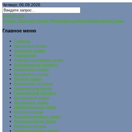
Четверг, 06.08.2026
uristinfo.net
Історія України
История РФ
Исковые заявления
Контакты
Статьи
Главное меню
Главная
Авторское право
Аграрное право
Адвокатура
Административное право
Арбитражный процесс
Банковское право
Бюджетное право
Водное право
Всемирная история
Гражданское право
Гражданский процесс
Договорное право
Жилищное право
Избирательное право
История права
Конституционное право
Корпоративное право
Криминалистика
Международное право