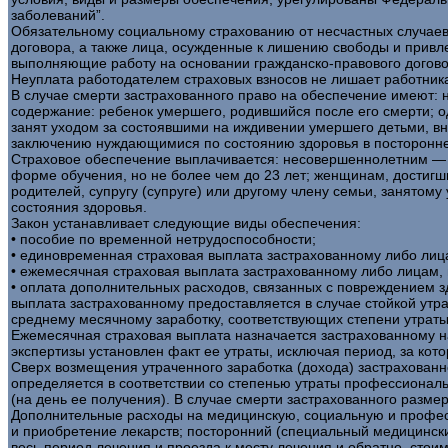
заболеваний”.
Обязательному социальному страхованию от несчастных случаев
договора, а также лица, осужденные к лишению свободы и привле
выполняющие работу на основании гражданско-правового догово
Неуплата работодателем страховых взносов не лишает работника
В случае смерти застрахованного право на обеспечение имеют: 
содержание: ребенок умершего, родившийся после его смерти; од
занят уходом за состоявшими на иждивении умершего детьми, вну
заключению нуждающимися по состоянию здоровья в постороннем
Страховое обеспечение выплачивается: несовершеннолетним — д
форме обучения, но не более чем до 23 лет; женщинам, достигши
родителей, супругу (супруге) или другому члену семьи, занятом
состояния здоровья.
Закон устанавливает следующие виды обеспечения:
• пособие по временной нетрудоспособности;
• единовременная страховая выплата застрахованному либо ли
• ежемесячная страховая выплата застрахованному либо лицам
• оплата дополнительных расходов, связанных с повреждением 
выплата застрахованному предоставляется в случае стойкой ут
среднему месячному заработку, соответствующих степени утраты
Ежемесячная страховая выплата назначается застрахованному на
экспертизы установлен факт ее утраты, исключая период, за ко
Сверх возмещения утраченного заработка (дохода) застрахован
определяется в соответствии со степенью утраты профессионал
(на день ее получения). В случае смерти застрахованного разм
Дополнительные расходы на медицинскую, социальную и профес
и приобретение лекарств; посторонний (специальный медицинский
весь период лечения и проезда к месту лечения и обратно, стои