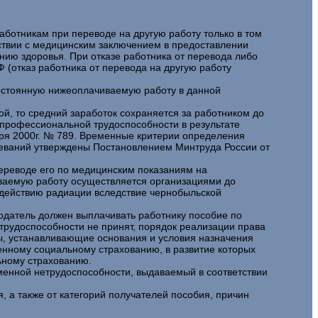
ботникам при переводе на другую работу только в том
тствии с медицинским заключением в предоставлении
нию здоровья. При отказе работника от перевода либо
Ф (отказ работника от перевода на другую работу
постоянную нижеоплачиваемую работу в данной
, то средний заработок сохраняется за работником до
 профессиональной трудоспособности в результате
ря 2000г. № 789. Временные критерии определения
леваний утверждены Постановлением Минтруда России от
ереводе его по медицинским показаниям на
иваемую работу осуществляется организациями до
здействию радиации вследствие чернобыльской
тодатель должен выплачивать работнику пособие по
трудоспособности не принят, порядок реализации права
ы, устанавливающие основания и условия назначения
енному социальному страхованию, в развитие которых
ьному страхованию.
менной нетрудоспособности, выдаваемый в соответствии
 а также от категорий получателей пособия, причин