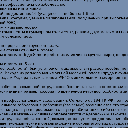
ли профессиональное заболевание;
вненным к ним лицам;
й, не достигших 16 (учащиеся — не более 18) лет;
ения, контузии, увечья или заболевания, полученных при выполне
кой АЭС,
м к ним местностях;
 ее компоненты в суммарном количестве, равном двум максимально
ным осложнением;
 непрерывного трудового стажа:
м стажем от 8 лет и более;
 стажем от 5 до 8 лет и работникам из числа круглых сирот, не 
 стажем до 5 лет.
доспособности”, был установлен максимальный размер пособия по
а. Исходя из размера минимальной месячной оплаты труда в сумме
и родам Федеральным законом РФ “О минимальном размере оплаты
обия по временной нетрудоспособности, так как в соответствии с
максимальный размер пособия по временной нетрудоспособности з
 и профессиональном заболевании. Согласно ст. 184 ТК РФ при по
ального заболевания работнику (его семье) возмещаются его утра
ю, социальную и профессиональную реабилитацию либо соответст
енсаций в указанных случаях определяются федеральным законом.
ии трудовых обязанностей, возмещается путем предоставления о
ые, экономические и организационные основы этого вида страхов
ным законом “Об обязательном социальном страховании от несчас