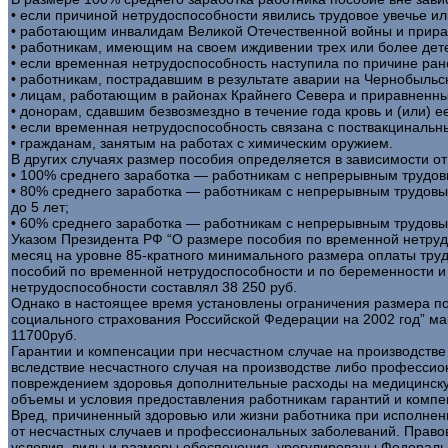
• если причиной нетрудоспособности явились трудовое увечье и
• работающим инвалидам Великой Отечественной войны и прира
• работникам, имеющим на своем иждивении трех или более дете
• если временная нетрудоспособность наступила по причине ран
• работникам, пострадавшим в результате аварии на Чернобыльс
• лицам, работающим в районах Крайнего Севера и приравненны
• донорам, сдавшим безвозмездно в течение года кровь и (или)
• если временная нетрудоспособность связана с поствакциналь
• гражданам, занятым на работах с химическим оружием.
В других случаях размер пособия определяется в зависимости от
• 100% среднего заработка — работникам с непрерывным трудовы
• 80% среднего заработка — работникам с непрерывным трудовым
до 5 лет;
• 60% среднего заработка — работникам с непрерывным трудовым
Указом Президента РФ “О размере пособия по временной нетру
месяц на уровне 85-кратного минимального размера оплаты труд
пособий по временной нетрудоспособности и по беременности 
нетрудоспособности составлял 38 250 руб.
Однако в настоящее время установлены ограничения размера пос
социального страхования Российской Федерации на 2002 год” 
11700руб.
Гарантии и компенсации при несчастном случае на производстве
вследствие несчастного случая на производстве либо профессион
повреждением здоровья дополнительные расходы на медицинску
объемы и условия предоставления работникам гарантий и комп
Вред, причиненный здоровью или жизни работника при исполнен
от несчастных случаев и профессиональных заболеваний. Правов
условия, виды и размеры обеспечения, урегулированы Федераль