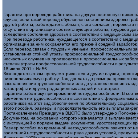
Гарантии при переводе работника на другую постоянную нижеопл
случае, если такой перевод обусловлен состоянием здоровья ра
другой работы, работодатель обязан, с его согласия, перевести
отсутствии в организации соответствующей работы, трудовой дого
вследствие состояния здоровья в соответствии с медицинским з
При переводе работника, нуждающегося в соответствии с медиц
организации за ним сохраняется его прежний средний заработок 
Если перевод связан с трудовым увечьем, профессиональным за
установления стойкой утраты профессиональной трудоспособнос
несчастных случаев на производстве и профессиональных забол
степени утраты профессиональной трудоспособности в результа
18 июля 2001 г. № 56.
Законодательством предусматриваются и другие случаи, гарант
нижеоплачиваемую работу. Так, доплата до размера прежнего з
восстановления трудоспособности или до установления инвалид
катастрофы и других радиационных аварий и катастроф.
Гарантии работнику при временной нетрудоспособности. В соотв
временной нетрудоспособности в соответствии с федеральным за
работников на этот вид обеспечения по обязательному социаль
этого пособия, размеры и продолжительность его выплаты закре
Постановлением Президиума ВЦСПС было утверждено Положение
Документом, на основании которого назначается и выплачиваетс
с инструкцией о порядке выдачи документов, удостоверяющих в
Размер пособия по временной нетрудоспособности зависит от не
временной нетрудоспособности и ряда других условий, предусм
В размере 100% среднего заработка работника пособие вне зави