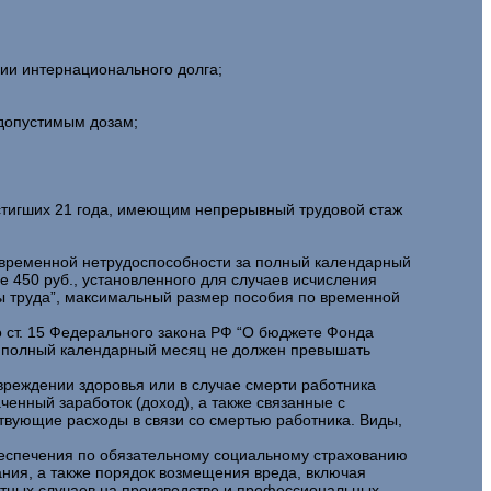
нии интернационального долга;
 допустимым дозам;
достигших 21 года, имеющим непрерывный трудовой стаж
 временной нетрудоспособности за полный календарный
 450 руб., установленного для случаев исчисления
 труда”, максимальный размер пособия по временной
о ст. 15 Федерального закона РФ “О бюджете Фонда
а полный календарный месяц не должен превышать
вреждении здоровья или в случае смерти работника
ченный заработок (доход), а также связанные с
вующие расходы в связи со смертью работника. Виды,
беспечения по обязательному социальному страхованию
ания, а также порядок возмещения вреда, включая
тных случаев на производстве и профессиональных