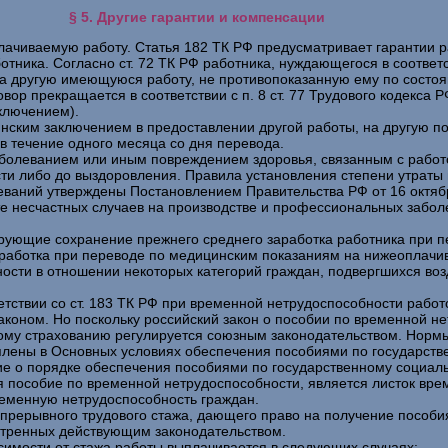
§ 5. Другие гарантии и компенсации
ачиваемую работу. Статья 182 ТК РФ предусматривает гарантии ра
ботника. Согласно ст. 72 ТК РФ работника, нуждающегося в соотве
 на другую имеющуюся работу, не противопоказанную ему по состоя
вор прекращается в соответствии с п. 8 ст. 77 Трудового кодекса Р
аключением).
инским заключением в предоставлении другой работы, на другую 
в течение одного месяца со дня перевода.
болеванием или иным повреждением здоровья, связанным с работой
ти либо до выздоровления. Правила установления степени утраты
еваний утверждены Постановлением Правительства РФ от 16 октяб
те несчастных случаев на производстве и профессиональных забо
ирующие сохранение прежнего среднего заработка работника при п
аработка при переводе по медицинским показаниям на нижеоплач
ности в отношении некоторых категорий граждан, подвергшихся во
етствии со ст. 183 ТК РФ при временной нетрудоспособности рабо
коном. Но поскольку российский закон о пособии по временной не
ному страхованию регулируется союзным законодательством. Норм
плены в Основных условиях обеспечения пособиями по государств
 о порядке обеспечения пособиями по государственному социал
я пособие по временной нетрудоспособности, является листок вре
ременную нетрудоспособность граждан.
прерывного трудового стажа, дающего право на получение пособия,
отренных действующим законодательством.
симости от стажа работы выплачивается в следующих случаях: