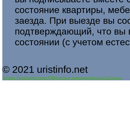
состояние квартиры, мебе
заезда. При выезде вы сос
подтверждающий, что вы 
состоянии (с учетом естес
© 2021 uristinfo.net
Історія України
История РФ
Исковые заявления
Контакты
Статьи