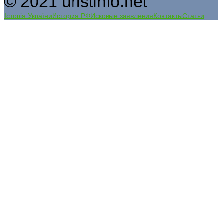
© 2021 uristinfo.net
Історія України
История РФ
Исковые заявления
Контакты
Статьи