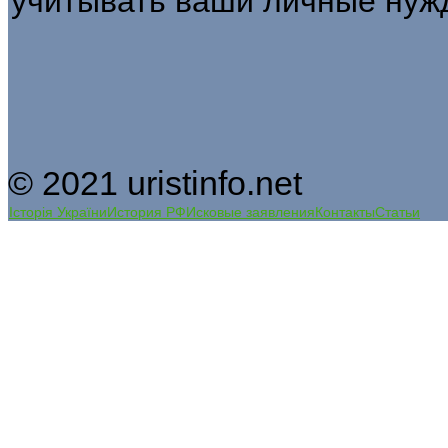
учитывать ваши личные нуж
© 2021 uristinfo.net
Історія України
История РФ
Исковые заявления
Контакты
Статьи