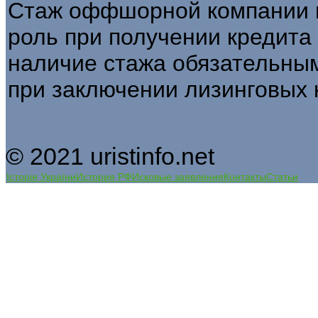
Стаж оффшорной компании 
роль при получении кредита
наличие стажа обязательным
при заключении лизинговых 
© 2021 uristinfo.net
Історія України
История РФ
Исковые заявления
Контакты
Статьи