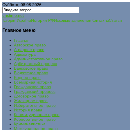
Суббота, 08.08.2026
uristinfo.net
Історія України
История РФ
Исковые заявления
Контакты
Статьи
Главное меню
Главная
Авторское право
Аграрное право
Адвокатура
Административное право
Арбитражный процесс
Банковское право
Бюджетное право
Водное право
Всемирная история
Гражданское право
Гражданский процесс
Договорное право
Жилищное право
Избирательное право
История права
Конституционное право
Корпоративное право
Криминалистика
Международное право