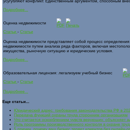
усугубляют конфликт. Единственным аргументом, способным внес
Подробнее...
Оценка недвижимости
Статьи
-
Статьи
Оценка недвижимости представляет собой процесс определения
недвижимости путем анализа ряда факторов, включая местополо
имущества, рыночную ситуацию и юридические условия.
Подробнее...
Образовательная лицензия: легализуем учебный бизнес
Статьи
-
Статьи
Подробнее...
Еще статьи...
Юридический адрес: требования законодательства РФ в 202
Передача функций охраны труда сторонним организациям
Что считается оскорблением чувств верующих: объясняет а
Роль программы производственного контроля в охране труд
5 причин, почему ваш бизнес теряет клиентов без онлайн-