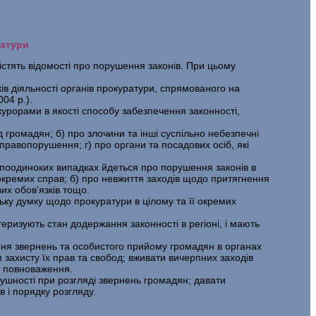
ратури
містять відомості про порушення законів. При цьому
ів діяльності органів прокуратури, спрямованого на
04 p.).
урорами в якості способу забезпечення законності,
громадян; б) про злочини та інші суспільно небезпечні
правопорушення; г) про органи та посадових осіб, які
епоодиноких випадках йдеться про порушення законів в
 окремих справ; б) про невжиття заходів щодо притягнення
их обов’язків тощо.
ьку думку щодо прокуратури в цілому та її окремих
еризують стан додержання законності в регіоні, і мають
шення звернень та особистого прийому громадян в органах
 захисту їх прав та свобод; вживати вичерпних заходів
м повноваження.
ушності при розгляді звернень громадян; давати
 і порядку розгляду.