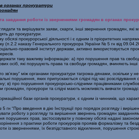
 в органах прокуратури
громадян
ь та завдання роботи із зверненнями громадян в органах проку
зглядати та вирішувати заяви, скарги, інші звернення громадян, які 
одять до прокуратури.
 обсязі прокурорської діяльності і є одним із пріоритетних напрямк
у (п.2.2 наказу Генерального прокурора України № 5 гн від 09.04.20
оціально-правовий інститут держави, активно використовується прок
ересів.
ржати таку важливу інформацію: а) про порушення прав та свобод 
ових осіб, які порушують права та свободи громадян, вчиняють інші 
о зв’язку” між органами прокуратури тагрома-дянами, оскільки у н
альні порушення, яких припускаються слідчі під час розслідування
ону; в) про порушення прокурорсько-слідчими працівниками службов
и громадян, прокурори та слідчі мають можливість вивчати громадс
аційної бази органів прокуратури, є одним із чинників, що характ
№ 5 гн “Про введення в дію Інструкції про порядок розгляду і вирі
кувати роботу з розгляду та вирішення звернень громадян завданням
я порушених прав, застосовувати у повному обсязі надані законо
корінення з практики роботи прокурорів проявів формалізму та безд
и із зверненнями, їх безпідставного відхилення, порушення строків