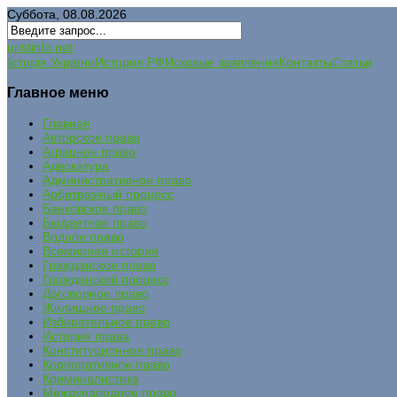
Суббота, 08.08.2026
uristinfo.net
Історія України
История РФ
Исковые заявления
Контакты
Статьи
Главное меню
Главная
Авторское право
Аграрное право
Адвокатура
Административное право
Арбитражный процесс
Банковское право
Бюджетное право
Водное право
Всемирная история
Гражданское право
Гражданский процесс
Договорное право
Жилищное право
Избирательное право
История права
Конституционное право
Корпоративное право
Криминалистика
Международное право