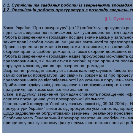
§ 1. Сутність та завдання роботи із зверненнями громадян
§ 2. Організація роботи прокуратури з розгляду звернень 
§ 1. Сутніст
Закон України “Про прокуратуру” (ст.12) зобов’язує прокурорів ро
підлягають вирішенню як письмові, так і усні звернення, які надх
Робота із зверненнями громадян посідає значне місце у загальному
захист прав і свобод людини, зміцнення законності та правопорядк
Право звернення громадян із скаргами та заявами, як важливий с
охорони прав та свобод громадян, а також охорони державних інт
Робота із зверненнями громадян надає прокурорам можливість оде
правопорушення, які вчиняються в регіоні; в) про органи та посад
порушують законодавство про звернення громадян.
Звернення громадян виконують також важливу функцію “зворотног
самих органах прокуратури, що свідчить, зокрема: а) про процесу
правопорушників до відповідальності і до усунення порушень зак
Приймаючи відвідувачів, розглядаючи та вирішуючи скарги та заяв
працівників, що також має велике значення.
Отже, в підсумку, звернення громадян сприяють покращенню інформ
сприяти покращенню усієї прокурорської діяльності.
Генеральний прокурор України у своєму наказі від 09.04.2004 р. 
прокуратури України” вимагає від прокурорів усіх ланок підпоряд
щодо задоволення обґрунтованих звернень і реального поновленн
Особливу увагу Генеральний прокурор звертає на необхідність ви
принципову оцінку кожному факту несумлінного ставлення до робот