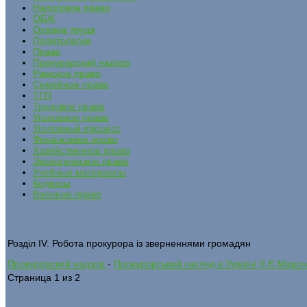
Налоговое право
ОБЖ
Охрана труда
Политология
Право
Прокурорский надзор
Римское право
Семейное право
ТГП
Трудовое право
Уголовное право
Уголовный процесс
Финансовое право
Хозяйственное право
Экологическое право
Учебные материалы
Кодексы
Военное право
Розділ IV. Робота прокурора із зверненнями громадян
Прокурорский надзор
-
Прокурорський нагляд в Україні (І.Є.Мароч
Страница 1 из 2